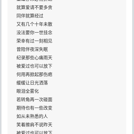
就算爱请不要多贪
同伴就算经过
又有几个十年未散
没法要你一世挂念
荣幸有过一刻相见
曾陪伴夜深失眠
纪录那些心痛雨天
被爱过也可以放下
何用再掀起那伤疤
缓缓让日光洒落
眼泪全雾化
若转角再一次碰面
期待也有一些改变
如从未熟悉的人
笑着擦肩不说昨天
被爱过也可以放下