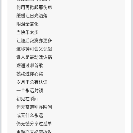
何用再掀起那伤疤
缓缓让日光洒落
眼泪全雾化
当快乐太多
让随后寂寞亦更多
这秒钟可会又记起
谁人是最动魄灾祸
邂逅过哪首歌
撼动过你心窝
岁月里总有认识
一个永远封锁
初见在瞬间
但无奈道别亦瞬间
或无什么永远
仍无憾分享过孤单
重逢亦未必需折返