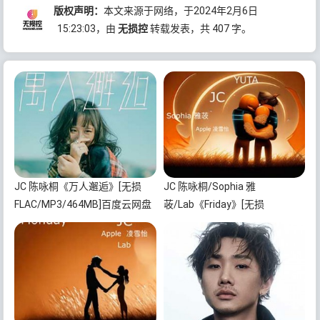
版权声明：
本文来源于网络，于2024年2月6日
15:23:03
，由
无损控
转载发表，共 407 字。
JC 陈咏桐《万人邂逅》[无损
JC 陈咏桐/Sophia 雅
FLAC/MP3/464MB]百度云网盘
荍/Lab《Friday》[无损
下载
FLAC/MP3/381MB]百度云网盘
下载