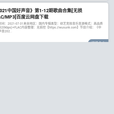
021中国好声音》第1-12期歌曲合集[无损
AC/MP3]百度云网盘下载
时间：2021-07-31来自地区：国内专辑类型：综艺竞技音乐音源格式：高品质
(320kbps)+FLAC内容整理：无损控【https://wusunk.com】节目介绍：《中
音202...
阅读全文
3年4月18日
152
新一人一首成名曲-网络篇 3CD》[无损WAV分
1.75GB]百度云网盘下载
时间：2023-04-11语言种类：国语资源类型：一人一首成名曲大全(网络篇)音
式：无损DTS-WAV【分轨】合计大小：1.75GB内容整理：无损控
ps://wusunk.com】歌曲...
阅读全文
3年4月11日
785
光的乐队》第1-12全期[无损FLAC/MP3/4.91GB]