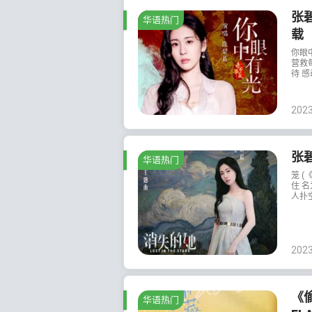
张
华语热门
载
你眼
营救
待 感
202
张碧
华语热门
笼 (
住 名
人扑空
202
《
华语热门