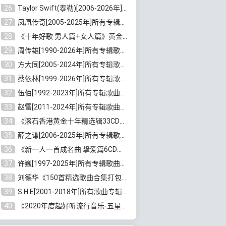
26
Taylor Swift(泰勒)[2006-2026年]所有歌曲合集打包[无损FLAC/MP3/23.78GB]百度云网盘下载
27
凤凰传奇[2005-2025年]所有专辑歌曲合集[无损WAV/FLAC+MP3/11.62GB]百度云网盘下载
28
《十年好歌·男人篇+女人篇》黄金国语珍藏6CD[无损WAV/MP3/4.09GB]百度云网盘下载
29
周传雄[1990-2026年]所有专辑歌曲全集[无损FLAC/MP3/10GB]百度云网盘下载
30
方大同[2005-2024年]所有专辑歌曲合集[高品质MP3+无损FLAC/7.59GB]百度云网盘下载
31
蔡依林[1999-2026年]所有专辑歌曲合集[无损FLAC/MP3/23.32GB]百度云网盘下载
32
伍佰[1992-2023年]所有专辑歌曲合集[高品质MP3/320K/3.92GB]百度云网盘下载
33
赵雷[2011-2024年]所有专辑歌曲打包[无损FLAC/MP3/2.64GB]百度云网盘下载
34
《滚石香港黄金十年精选辑33CD》[无损APE/WAV分轨/13.6GB]百度云网盘下载
35
薛之谦[2006-2025年]所有专辑歌曲合集[无损FLAC/MP3/5.20GB]百度云网盘下载
36
《新一人一首成名曲·挚爱篇6CD》[无损MP3/DTS/WAV分轨/4.43GB]百度云网盘下载
37
许巍[1997-2025年]所有专辑歌曲合集打包[无损FLAC/MP3/7.48GB]百度云网盘下载
38
刘德华《150首精选歌曲合集打包》[无损FLAC/MP3/5.26GB]百度云网盘下载
39
S.H.E[2001-2018年]所有歌曲专辑打包[无损FLAC/MP3/16.05GB]百度云网盘下载
40
《2020年度超好听流行音乐-五星珍藏版10CD》[无损WAV/MP3/6.77GB]百度云网盘下载