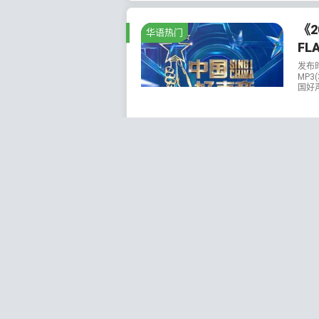
《2
华语热门
FL
发布
MP3
国好声
202
《
华语热门
轨/
发布
源格
【htt
202
《闪
综艺节目歌曲