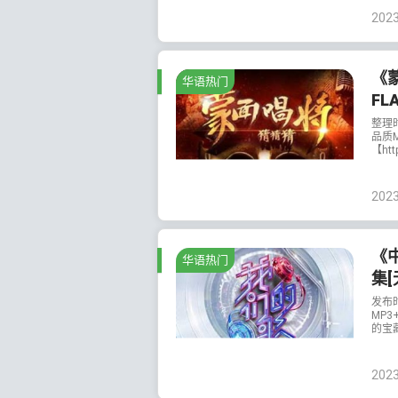
202
《
华语热门
FL
整理
品质M
【http
202
《
华语热门
集[
发布
MP3
的宝藏
202