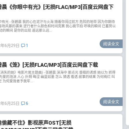
碧晨《你眼中有光》[无损FLAC/MP3]百度云网盘下
中有光 - 张碧晨 我的心在泥泞与火海 随着你闯过前方 危险的地带 因为你期待
每场风暴的袭来 逆行者什么颜色和时间竞赛 我心跳节拍 呼唤的瞬间 已蓄势以
动的瞬间 是你的出现 遥远那么远...
阅读全文
3年6月29日
1
晨《笼》[无损FLAC/MP3]百度云网盘下载
《消失的她》电影片尾主题曲) - 张碧晨 深海中 那点光 昏暗的诱惑 她以为 抓得
为爱的泡沫 人心 扑朔 晦涩 幽蓝如墨 怎么 猜透 看透 故事的结果 为何绚烂 叫
 为何爱我者予我牢...
阅读全文
3年6月25日
6
偷偷藏不住》影视原声OST[无损