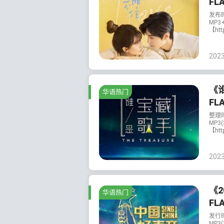
FL
发布
MP3
【htt
202
《
华语热门
FL
整理
MP3
【htt
202
《2
华语热门
FL
发行
MP3