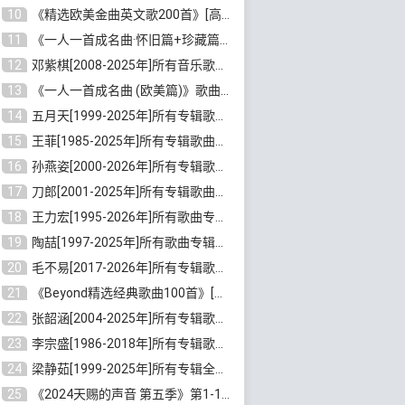
10
《精选欧美金曲英文歌200首》[高品质MP3/320K/1.81GB]百度云网盘下载
11
《一人一首成名曲·怀旧篇+珍藏篇4CD》[无损WAV/DTS+高品质MP3/6.88GB]百度云网盘下载
12
邓紫棋[2008-2025年]所有音乐歌曲合集[无损FLAC/MP3/8.99GB]百度云网盘下载
13
《一人一首成名曲 (欧美篇)》歌曲合集打包[无损WAV/MP3/6.13GB]百度云网盘下载
14
五月天[1999-2025年]所有专辑歌曲合集打包[无损FLAC/MP3/23.84GB]百度云网盘下载
15
王菲[1985-2025年]所有专辑歌曲合集[无损FLAC/WAV/APE分轨+MP3/23.06GB]百度云网盘下载
16
孙燕姿[2000-2026年]所有专辑歌曲合集[无损FLAC/MP3/9.73GB]百度云网盘下载
17
刀郎[2001-2025年]所有专辑歌曲合集打包[无损FLAC/MP3/8.91GB]百度云网盘下载
18
王力宏[1995-2026年]所有歌曲专辑合集[无损FLAC/MP3/14.41GB]百度云网盘下载
19
陶喆[1997-2025年]所有歌曲专辑合集[无损FLAC/MP3/7.75GB]百度云网盘下载
20
毛不易[2017-2026年]所有专辑歌曲合集[无损FLAC/MP3/5.72GB]百度云网盘下载
21
《Beyond精选经典歌曲100首》[无损FLAC/MP3/3.85GB]百度云网盘下载
22
张韶涵[2004-2025年]所有专辑歌曲合集 [无损MP3/FLAC/7.5GB]百度云网盘下载
23
李宗盛[1986-2018年]所有专辑歌曲合集打包[无损FLAC/MP3/8.82GB]百度云网盘下载
24
梁静茹[1999-2025年]所有专辑全部歌曲打包[无损FLAC/MP3/10.71GB]百度云网盘下载
25
《2024天赐的声音 第五季》第1-12期歌曲[无损FLAC/MP3]百度云网盘下载