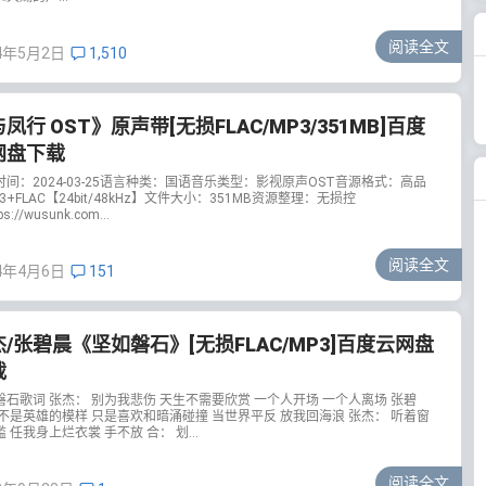
阅读全文
4年5月2日
1,510
凤行 OST》原声带[无损FLAC/MP3/351MB]百度
网盘下载
时间：2024-03-25语言种类：国语音乐类型：影视原声OST音源格式：高品
3+FLAC【24bit/48kHz】文件大小：351MB资源整理：无损控
s://wusunk.com...
阅读全文
4年4月6日
151
/张碧晨《坚如磐石》[无损FLAC/MP3]百度云网盘
载
磐石歌词 张杰： 别为我悲伤 天生不需要欣赏 一个人开场 一个人离场 张碧
 不是英雄的模样 只是喜欢和暗涌碰撞 当世界平反 放我回海浪 张杰： 听着窗
 任我身上烂衣裳 手不放 合： 划...
阅读全文