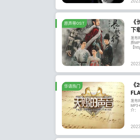
202
《长
原声带OST
下
发布
质MP
【http
202
《2
华语热门
FL
发布
MP3
介：《
202