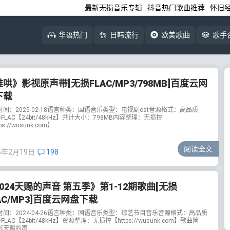
最新无损音乐专辑
抖音热门歌曲推荐
怀旧
华语热门
日韩流行
欧美歌曲
歌手
哄》影视原声带[无损FLAC/MP3/798MB]百度云网
下载
时间：2025-02-18语言种类：国语音乐类型：电视剧ost音源格式：高品质
+FLAC【24bit/48kHz】共计大小：798MB内容整理：无损控
ps://wusunk.com】...
阅读全文
5年2月19日
198
024天赐的声音 第五季》第1-12期歌曲[无损
AC/MP3]百度云网盘下载
时间：2024-04-26语言种类：国语音乐类型：综艺节目音乐音源格式：高品质
+FLAC【24bit/48kHz】资源整理：无损控【https://wusunk.com】歌曲简
天赐的声...