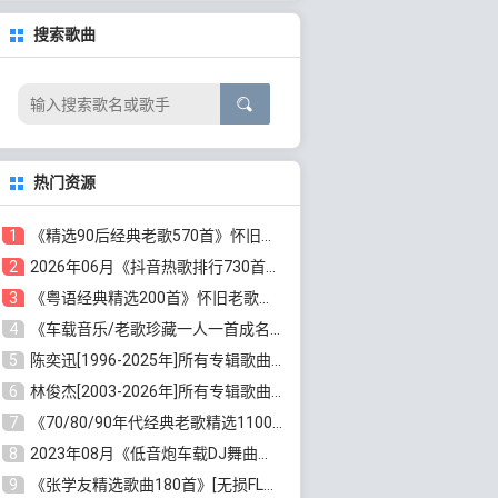
搜索歌曲
热门资源
1
《精选90后经典老歌570首》怀旧歌曲合集[高品质MP3/320K/5.44GB]百度云网盘下载
2
2026年06月《抖音热歌排行730首》最火热门歌曲整理[高品质MP3/320K/5.35GB]百度云网盘下载
3
《粤语经典精选200首》怀旧老歌大全[无损FLAC/MP3/6.77GB]百度云网盘下载
4
《车载音乐/老歌珍藏一人一首成名曲12CD》[无损WAV分轨+MP3/6.79GB]百度云网盘下载
5
陈奕迅[1996-2025年]所有专辑歌曲合集[无损FLAC/MP3/48.18GB]百度云网盘下载
6
林俊杰[2003-2026年]所有专辑歌曲全集[无损FLAC/MP3/13.05GB]百度云网盘下载
7
《70/80/90年代经典老歌精选1100首》[高品质MP3/320K/10GB]百度云网盘下载
8
2023年08月《低音炮车载DJ舞曲排行360首》劲爆歌曲合集[高品质MP3/320K/2.86GB]百度云网盘下载
9
《张学友精选歌曲180首》[无损FLAC/MP3/6.26GB]百度云网盘下载