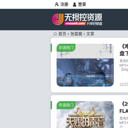
注册
登录
首页
张碧晨
文章
《难
华语热门
盘
发布
MP3
【htt
202
《2
华语热门
FL
发布
MP3
介：《