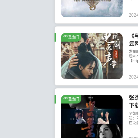
202
《与
华语热门
云
发布
质MP
【http
202
张杰
华语热门
下
坚如
晨：
在泛滥