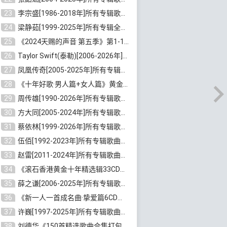
23
李宗盛[1986-2018年]所有专辑歌曲合集打包[无损FLAC/MP3/8.82GB]百度云网盘下载
24
梁静茹[1999-2025年]所有专辑全部歌曲打包[无损FLAC/MP3/10.71GB]百度云网盘下载
25
《2024天赐的声音 第五季》第1-12期歌曲[无损FLAC/MP3]百度云网盘下载
26
Taylor Swift(泰勒)[2006-2026年]所有歌曲合集打包[无损FLAC/MP3/23.78GB]百度云网盘下载
27
凤凰传奇[2005-2025年]所有专辑歌曲合集[无损WAV/FLAC+MP3/11.62GB]百度云网盘下载
28
《十年好歌·男人篇+女人篇》黄金国语珍藏6CD[无损WAV/MP3/4.09GB]百度云网盘下载
29
周传雄[1990-2026年]所有专辑歌曲全集[无损FLAC/MP3/10GB]百度云网盘下载
30
方大同[2005-2024年]所有专辑歌曲合集[高品质MP3+无损FLAC/7.59GB]百度云网盘下载
31
蔡依林[1999-2026年]所有专辑歌曲合集[无损FLAC/MP3/23.32GB]百度云网盘下载
32
伍佰[1992-2023年]所有专辑歌曲合集[高品质MP3/320K/3.92GB]百度云网盘下载
33
赵雷[2011-2024年]所有专辑歌曲打包[无损FLAC/MP3/2.64GB]百度云网盘下载
34
《滚石香港黄金十年精选辑33CD》[无损APE/WAV分轨/13.6GB]百度云网盘下载
35
薛之谦[2006-2025年]所有专辑歌曲合集[无损FLAC/MP3/5.20GB]百度云网盘下载
36
《新一人一首成名曲·挚爱篇6CD》[无损MP3/DTS/WAV分轨/4.43GB]百度云网盘下载
37
许巍[1997-2025年]所有专辑歌曲合集打包[无损FLAC/MP3/7.48GB]百度云网盘下载
38
刘德华《150首精选歌曲合集打包》[无损FLAC/MP3/5.26GB]百度云网盘下载