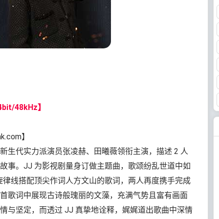
bit/48kHz】
nk.com】
新生代实力派演员张凌赫、田曦薇领衔主演，描述 2 人
故事。JJ 为影视剧量身订做主题曲，歌颂纷乱世道中如
的旋律线搭配顶尖作词人方文山的歌词，两人再度携手完成
首歌词中展现古诗般瑰丽的文藻，充满气势且富有画面
情与坚定，而透过 JJ 真挚地诠释，娓娓道出歌曲中深情