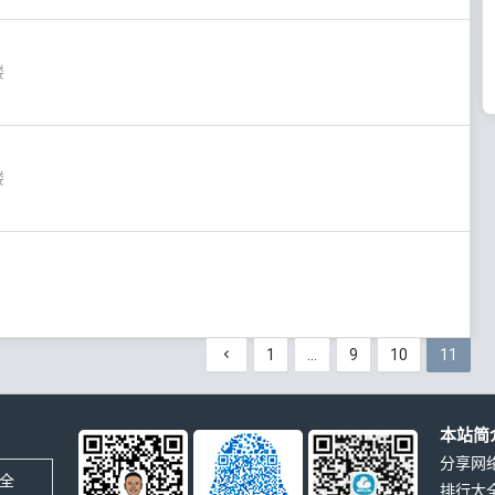
楼
楼
1
…
9
10
11
本站简
分享网
全
排行大