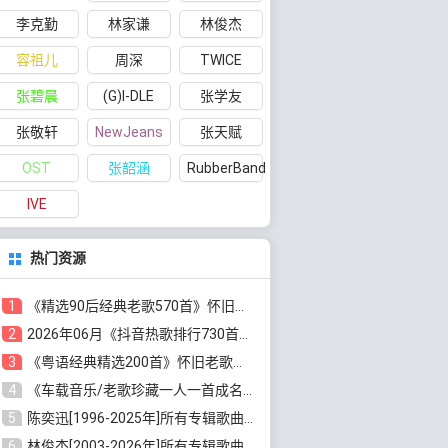
李克勤
林家谦
林俊杰
容祖儿
周深
TWICE
张碧晨
(G)I-DLE
张学友
张敬轩
NewJeans
张天赋
OST
张韶涵
RubberBand
IVE
热门资源
1
《精选90后经典老歌570首》怀旧歌曲合集[高品质MP3/320K/5.44GB]百度云网盘下载
2
2026年06月《抖音热歌排行730首》最火热门歌曲整理[高品质MP3/320K/5.35GB]百度云网盘下载
3
《粤语经典精选200首》怀旧老歌大全[无损FLAC/MP3/6.77GB]百度云网盘下载
4
《车载音乐/老歌珍藏一人一首成名曲12CD》[无损WAV分轨+MP3/6.79GB]百度云网盘下载
5
陈奕迅[1996-2025年]所有专辑歌曲合集[无损FLAC/MP3/48.18GB]百度云网盘下载
6
林俊杰[2003-2026年]所有专辑歌曲全集[无损FLAC/MP3/13.05GB]百度云网盘下载