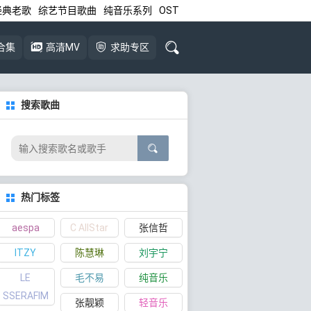
经典老歌
综艺节目歌曲
纯音乐系列
OST
合集
高清MV
求助专区
搜索歌曲
热门标签
aespa
C AllStar
张信哲
ITZY
陈慧琳
刘宇宁
LE
毛不易
纯音乐
SSERAFIM
张靓颖
轻音乐