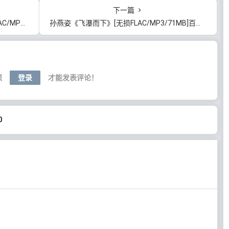
下一篇
百度云网盘下载
孙燕姿《飞瀑而下》[无损FLAC/MP3/71MB]百度云网盘下载
须
登录
才能发表评论！
0