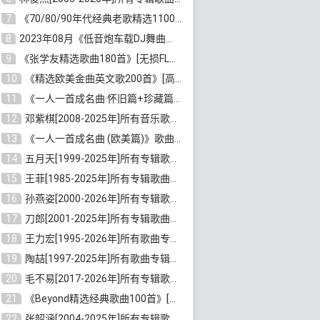
7
《70/80/90年代经典老歌精选1100首》[高品质MP3/320K/10GB]百度云网盘下载
8
2023年08月《低音炮车载DJ舞曲排行360首》劲爆歌曲合集[高品质MP3/320K/2.86GB]百度云网盘下载
9
《张学友精选歌曲180首》[无损FLAC/MP3/6.26GB]百度云网盘下载
10
《精选欧美金曲英文歌200首》[高品质MP3/320K/1.81GB]百度云网盘下载
11
《一人一首成名曲·怀旧篇+珍藏篇4CD》[无损WAV/DTS+高品质MP3/6.88GB]百度云网盘下载
12
邓紫棋[2008-2025年]所有音乐歌曲合集[无损FLAC/MP3/8.99GB]百度云网盘下载
13
《一人一首成名曲 (欧美篇)》歌曲合集打包[无损WAV/MP3/6.13GB]百度云网盘下载
14
五月天[1999-2025年]所有专辑歌曲合集打包[无损FLAC/MP3/23.84GB]百度云网盘下载
15
王菲[1985-2025年]所有专辑歌曲合集[无损FLAC/WAV/APE分轨+MP3/23.06GB]百度云网盘下载
16
孙燕姿[2000-2026年]所有专辑歌曲合集[无损FLAC/MP3/9.73GB]百度云网盘下载
17
刀郎[2001-2025年]所有专辑歌曲合集打包[无损FLAC/MP3/8.91GB]百度云网盘下载
18
王力宏[1995-2026年]所有歌曲专辑合集[无损FLAC/MP3/14.41GB]百度云网盘下载
19
陶喆[1997-2025年]所有歌曲专辑合集[无损FLAC/MP3/7.75GB]百度云网盘下载
20
毛不易[2017-2026年]所有专辑歌曲合集[无损FLAC/MP3/5.72GB]百度云网盘下载
21
《Beyond精选经典歌曲100首》[无损FLAC/MP3/3.85GB]百度云网盘下载
22
张韶涵[2004-2025年]所有专辑歌曲合集 [无损MP3/FLAC/7.5GB]百度云网盘下载