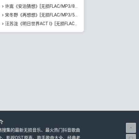
许嵩《安泊猜想》[无损FLAC/MP3/801MB]百度云网盘下载
宋冬野《再想想》[无损FLAC/MP3/513MB]百度云网盘下载
汪苏泷《明日世界ACT I》[无损FLAC/MP3/861MB]百度云网盘下载
介
络搜集的最新无损音乐、最火热门抖音歌曲
全、影视OST原声、歌手歌曲大全、经典老