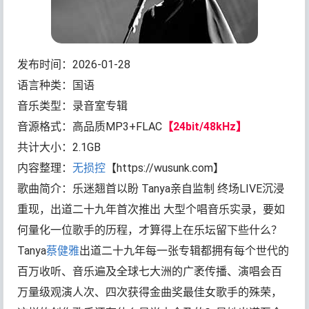
发布时间：2026-01-28
语言种类：国语
音乐类型：录音室专辑
音源格式：高品质MP3+FLAC
【24bit/48kHz】
共计大小：2.1GB
内容整理：
无损控
【https://wusunk.com】
歌曲简介：乐迷翘首以盼 Tanya亲自监制 终场LIVE沉浸
重现，出道二十九年首次推出 大型个唱音乐实录，要如
何量化一位歌手的历程，才算得上在乐坛留下些什么？
Tanya
蔡健雅
出道二十九年每一张专辑都拥有每个世代的
百万收听、音乐遍及全球七大洲的广袤传播、演唱会百
万量级观演人次、四次获得金曲奖最佳女歌手的殊荣，