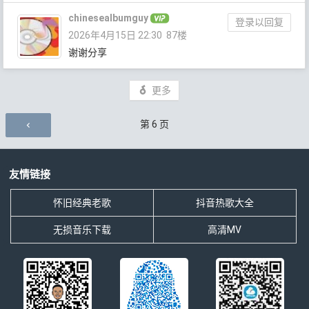
chinesealbumguy
登录以回复
2026年4月15日 22:30
87楼
谢谢分享
更多
评论导航
第
6
页
友情链接
怀旧经典老歌
抖音热歌大全
无损音乐下载
高清MV