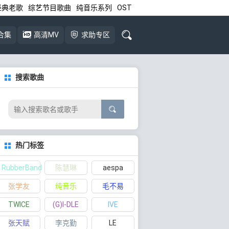
经典老歌
综艺节目歌曲
纯音乐系列
OST
合集
高清MV
求助专区
搜索歌曲
热门标签
RubberBand
陈慧琳
aespa
张学友
纯音乐
毛不易
TWICE
(G)I-DLE
IVE
张天赋
李克勤
LE