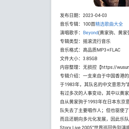
发布日期：2023-04-03
音乐专辑：100首
精选歌曲大全
演唱歌手：
Beyond
(黄家驹、黄家
专辑类型：摇滚流行音乐
音乐格式：高品质MP3+FLAC
文件大小：3.85GB
内容整理：无损控【https://wusun
专辑介绍：一支来自于中国香港的
于1983年，其队名的中文意思为
有过多次的人事变动，其中以黄家
自从黄家驹于1993年在日本东
队失去了主要唱作人；但也驱使了
而且还朝向多元化发展，因此乐队无愧于“
Story Live 2005”世界