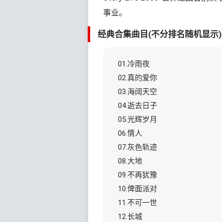
事业。
经典合集曲目(不分排名随机显示
01.冷雨夜
02.真的爱你
03.海阔天空
04.逝去日子
05.光辉岁月
06.情人
07.灰色轨迹
08.大地
09.不再犹豫
10.俾面派对
11.不可一世
12.长城