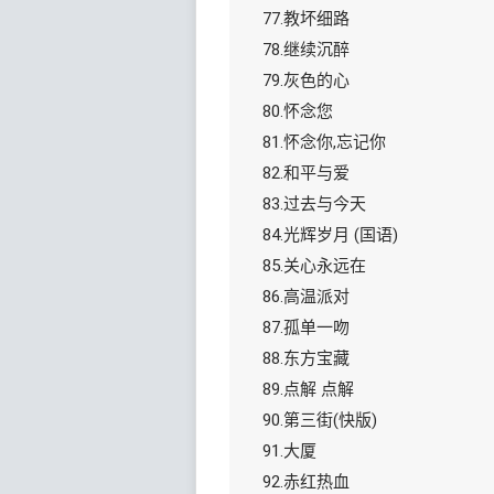
77.教坏细路
78.继续沉醉
79.灰色的心
80.怀念您
81.怀念你,忘记你
82.和平与爱
83.过去与今天
84.光辉岁月 (国语)
85.关心永远在
86.高温派对
87.孤单一吻
88.东方宝藏
89.点解 点解
90.第三街(快版)
91.大厦
92.赤红热血