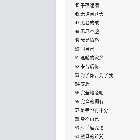
45.午夜迷墙
46.无语问苍天
47.无名的歌
48.无尽空虚
49.我是愤怒
50.问自己
51.温暖的家乡
52.未曾后悔
53.为了你，为了我
54.妄想
55.完全地爱吧
56.完全的拥有
57.是错也再不分
58.身不由己
59.射手座咒语
60.撒旦的诅咒