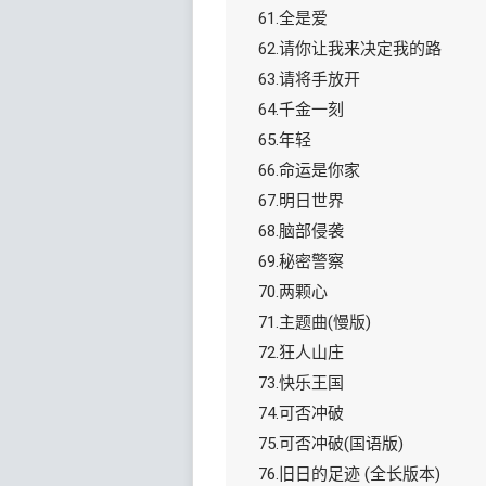
61.全是爱
62.请你让我来决定我的路
63.请将手放开
64.千金一刻
65.年轻
66.命运是你家
67.明日世界
68.脑部侵袭
69.秘密警察
70.两颗心
71.主题曲(慢版)
72.狂人山庄
73.快乐王国
74.可否冲破
75.可否冲破(国语版)
76.旧日的足迹 (全长版本)