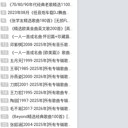
7
《70/80/90年代经典老歌精选1100首》[高品质MP3/320K/10GB]百度云网盘下载
8
2023年08月《低音炮车载DJ舞曲排行360首》劲爆歌曲合集[高品质MP3/320K/2.86GB]百度云网盘下载
9
《张学友精选歌曲180首》[无损FLAC/MP3/6.26GB]百度云网盘下载
10
《精选欧美金曲英文歌200首》[高品质MP3/320K/1.81GB]百度云网盘下载
11
《一人一首成名曲·怀旧篇+珍藏篇4CD》[无损WAV/DTS+高品质MP3/6.88GB]百度云网盘下载
12
邓紫棋[2008-2025年]所有音乐歌曲合集[无损FLAC/MP3/8.99GB]百度云网盘下载
13
《一人一首成名曲 (欧美篇)》歌曲合集打包[无损WAV/MP3/6.13GB]百度云网盘下载
14
五月天[1999-2025年]所有专辑歌曲合集打包[无损FLAC/MP3/23.84GB]百度云网盘下载
15
王菲[1985-2025年]所有专辑歌曲合集[无损FLAC/WAV/APE分轨+MP3/23.06GB]百度云网盘下载
16
孙燕姿[2000-2026年]所有专辑歌曲合集[无损FLAC/MP3/9.73GB]百度云网盘下载
17
刀郎[2001-2025年]所有专辑歌曲合集打包[无损FLAC/MP3/8.91GB]百度云网盘下载
18
王力宏[1995-2026年]所有歌曲专辑合集[无损FLAC/MP3/14.41GB]百度云网盘下载
19
陶喆[1997-2025年]所有歌曲专辑合集[无损FLAC/MP3/7.75GB]百度云网盘下载
20
毛不易[2017-2026年]所有专辑歌曲合集[无损FLAC/MP3/5.72GB]百度云网盘下载
21
《Beyond精选经典歌曲100首》[无损FLAC/MP3/3.85GB]百度云网盘下载
22
张韶涵[2004-2025年]所有专辑歌曲合集 [无损MP3/FLAC/7.5GB]百度云网盘下载