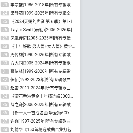
23
李宗盛[1986-2018年]所有专辑歌曲合集打包[无损FLAC/MP3/8.82GB]百度云网盘下载
24
梁静茹[1999-2025年]所有专辑全部歌曲打包[无损FLAC/MP3/10.71GB]百度云网盘下载
25
《2024天赐的声音 第五季》第1-12期歌曲[无损FLAC/MP3]百度云网盘下载
26
Taylor Swift(泰勒)[2006-2026年]所有歌曲合集打包[无损FLAC/MP3/23.78GB]百度云网盘下载
27
凤凰传奇[2005-2025年]所有专辑歌曲合集[无损WAV/FLAC+MP3/11.62GB]百度云网盘下载
28
《十年好歌·男人篇+女人篇》黄金国语珍藏6CD[无损WAV/MP3/4.09GB]百度云网盘下载
29
周传雄[1990-2026年]所有专辑歌曲全集[无损FLAC/MP3/10GB]百度云网盘下载
30
方大同[2005-2024年]所有专辑歌曲合集[高品质MP3+无损FLAC/7.59GB]百度云网盘下载
31
蔡依林[1999-2026年]所有专辑歌曲合集[无损FLAC/MP3/23.32GB]百度云网盘下载
32
伍佰[1992-2023年]所有专辑歌曲合集[高品质MP3/320K/3.92GB]百度云网盘下载
33
赵雷[2011-2024年]所有专辑歌曲打包[无损FLAC/MP3/2.64GB]百度云网盘下载
34
《滚石香港黄金十年精选辑33CD》[无损APE/WAV分轨/13.6GB]百度云网盘下载
35
薛之谦[2006-2025年]所有专辑歌曲合集[无损FLAC/MP3/5.20GB]百度云网盘下载
36
《新一人一首成名曲·挚爱篇6CD》[无损MP3/DTS/WAV分轨/4.43GB]百度云网盘下载
37
许巍[1997-2025年]所有专辑歌曲合集打包[无损FLAC/MP3/7.48GB]百度云网盘下载
38
刘德华《150首精选歌曲合集打包》[无损FLAC/MP3/5.26GB]百度云网盘下载