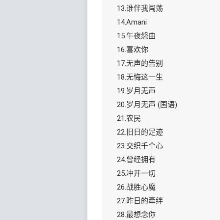
13.谁伴我闯荡
14.Amani
15.午夜怨曲
16.喜欢你
17.无声的告别
18.无悔这一生
19.岁月无声
20.岁月无声 (国语)
21.农民
22.旧日的足迹
23.交织千个心
24.曾经拥有
25.冲开一切
26.战胜心魔
27.昨日的牵绊
28.最想念你