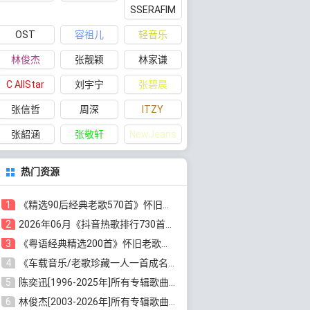
SSERAFIM
OST
容祖儿
轻音乐
林俊杰
张靓颖
林家谦
C AllStar
刘宇宁
张碧晨
张信哲
周深
ITZY
张韶涵
张敬轩
NewJeans
热门资源
1
《精选90后经典老歌570首》怀旧歌曲合集[高品质MP3/320K/5.44GB]百度云网盘下载
2
2026年06月《抖音热歌排行730首》最火热门歌曲整理[高品质MP3/320K/5.35GB]百度云网盘下载
3
《粤语经典精选200首》怀旧老歌大全[无损FLAC/MP3/6.77GB]百度云网盘下载
4
《车载音乐/老歌珍藏一人一首成名曲12CD》[无损WAV分轨+MP3/6.79GB]百度云网盘下载
5
陈奕迅[1996-2025年]所有专辑歌曲合集[无损FLAC/MP3/48.18GB]百度云网盘下载
6
林俊杰[2003-2026年]所有专辑歌曲全集[无损FLAC/MP3/13.05GB]百度云网盘下载