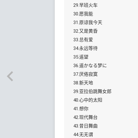
29.早班火车
30.愿我能
31.原谅我今天
32.又是黄昏
33.总有爱
34.永远等待
35.遥望
36.遥かなる梦に
37.厌倦寂寞
38.新天地
39.亚拉伯跳舞女郎
40.心中的太阳
41.想你
42.现代舞台
43.昔日舞曲
44.无无谓