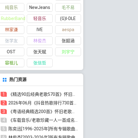
纯音乐
NewJeans
毛不易
RubberBand
轻音乐
(G)I-DLE
林家谦
IVE
aespa
张学友
林俊杰
张韶涵
OST
张天赋
刘宇宁
容祖儿
张信哲
热门资源
1
《精选90后经典老歌570首》怀旧歌曲合集[高品质MP3/320K/5.44GB]百度云网盘下载
2
2026年06月《抖音热歌排行730首》最火热门歌曲整理[高品质MP3/320K/5.35GB]百度云网盘下载
3
《粤语经典精选200首》怀旧老歌大全[无损FLAC/MP3/6.77GB]百度云网盘下载
4
《车载音乐/老歌珍藏一人一首成名曲12CD》[无损WAV分轨+MP3/6.79GB]百度云网盘下载
5
陈奕迅[1996-2025年]所有专辑歌曲合集[无损FLAC/MP3/48.18GB]百度云网盘下载
6
林俊杰[2003-2026年]所有专辑歌曲全集[无损FLAC/MP3/13.05GB]百度云网盘下载