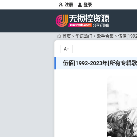
注册
登录
首页
华语热门
歌手合集
伍佰[199
A+
伍佰[1992-2023年]所有专辑