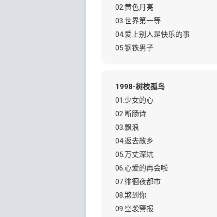
02.黄色月亮
03.世界第一等
04.爱上别人是快乐的事
05.钢铁男子
1998-树枝孤鸟
01.少女的心
02.断肠诗
03.飘浪
04.返去故乡
05.万丈深坑
06.心爱的再会啦
07.徘徊夜都市
08.煞到你
09.空袭警报