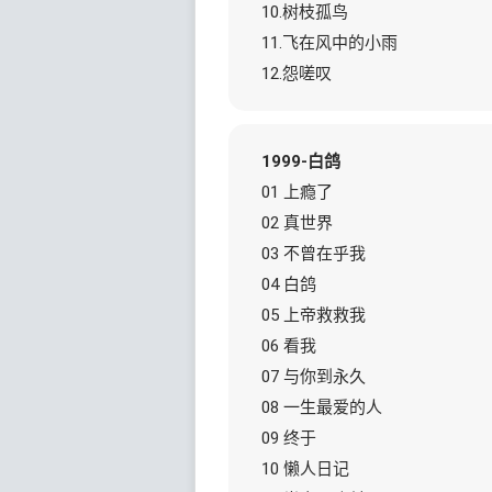
10.树枝孤鸟
11.飞在风中的小雨
12.怨嗟叹
1999-白鸽
01 上瘾了
02 真世界
03 不曾在乎我
04 白鸽
05 上帝救救我
06 看我
07 与你到永久
08 一生最爱的人
09 终于
10 懒人日记