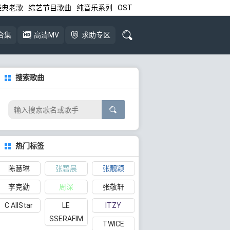
经典老歌
综艺节目歌曲
纯音乐系列
OST
合集
高清MV
求助专区
搜索歌曲
热门标签
陈慧琳
张碧晨
张靓颖
李克勤
周深
张敬轩
C AllStar
LE
ITZY
SSERAFIM
TWICE