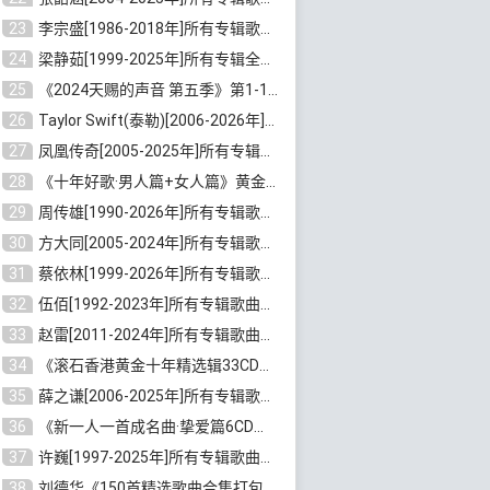
23
李宗盛[1986-2018年]所有专辑歌曲合集打包[无损FLAC/MP3/8.82GB]百度云网盘下载
24
梁静茹[1999-2025年]所有专辑全部歌曲打包[无损FLAC/MP3/10.71GB]百度云网盘下载
25
《2024天赐的声音 第五季》第1-12期歌曲[无损FLAC/MP3]百度云网盘下载
26
Taylor Swift(泰勒)[2006-2026年]所有歌曲合集打包[无损FLAC/MP3/23.78GB]百度云网盘下载
27
凤凰传奇[2005-2025年]所有专辑歌曲合集[无损WAV/FLAC+MP3/11.62GB]百度云网盘下载
28
《十年好歌·男人篇+女人篇》黄金国语珍藏6CD[无损WAV/MP3/4.09GB]百度云网盘下载
29
周传雄[1990-2026年]所有专辑歌曲全集[无损FLAC/MP3/10GB]百度云网盘下载
30
方大同[2005-2024年]所有专辑歌曲合集[高品质MP3+无损FLAC/7.59GB]百度云网盘下载
31
蔡依林[1999-2026年]所有专辑歌曲合集[无损FLAC/MP3/23.32GB]百度云网盘下载
32
伍佰[1992-2023年]所有专辑歌曲合集[高品质MP3/320K/3.92GB]百度云网盘下载
33
赵雷[2011-2024年]所有专辑歌曲打包[无损FLAC/MP3/2.64GB]百度云网盘下载
34
《滚石香港黄金十年精选辑33CD》[无损APE/WAV分轨/13.6GB]百度云网盘下载
35
薛之谦[2006-2025年]所有专辑歌曲合集[无损FLAC/MP3/5.20GB]百度云网盘下载
36
《新一人一首成名曲·挚爱篇6CD》[无损MP3/DTS/WAV分轨/4.43GB]百度云网盘下载
37
许巍[1997-2025年]所有专辑歌曲合集打包[无损FLAC/MP3/7.48GB]百度云网盘下载
38
刘德华《150首精选歌曲合集打包》[无损FLAC/MP3/5.26GB]百度云网盘下载