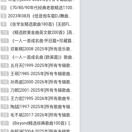
7
《70/80/90年代经典老歌精选1100首》[高品质MP3/320K/10GB]百度云网盘下载
8
2023年08月《低音炮车载DJ舞曲排行360首》劲爆歌曲合集[高品质MP3/320K/2.86GB]百度云网盘下载
9
《张学友精选歌曲180首》[无损FLAC/MP3/6.26GB]百度云网盘下载
10
《精选欧美金曲英文歌200首》[高品质MP3/320K/1.81GB]百度云网盘下载
11
《一人一首成名曲·怀旧篇+珍藏篇4CD》[无损WAV/DTS+高品质MP3/6.88GB]百度云网盘下载
12
邓紫棋[2008-2025年]所有音乐歌曲合集[无损FLAC/MP3/8.99GB]百度云网盘下载
13
《一人一首成名曲 (欧美篇)》歌曲合集打包[无损WAV/MP3/6.13GB]百度云网盘下载
14
五月天[1999-2025年]所有专辑歌曲合集打包[无损FLAC/MP3/23.84GB]百度云网盘下载
15
王菲[1985-2025年]所有专辑歌曲合集[无损FLAC/WAV/APE分轨+MP3/23.06GB]百度云网盘下载
16
孙燕姿[2000-2026年]所有专辑歌曲合集[无损FLAC/MP3/9.73GB]百度云网盘下载
17
刀郎[2001-2025年]所有专辑歌曲合集打包[无损FLAC/MP3/8.91GB]百度云网盘下载
18
王力宏[1995-2026年]所有歌曲专辑合集[无损FLAC/MP3/14.41GB]百度云网盘下载
19
陶喆[1997-2025年]所有歌曲专辑合集[无损FLAC/MP3/7.75GB]百度云网盘下载
20
毛不易[2017-2026年]所有专辑歌曲合集[无损FLAC/MP3/5.72GB]百度云网盘下载
21
《Beyond精选经典歌曲100首》[无损FLAC/MP3/3.85GB]百度云网盘下载
22
张韶涵[2004-2025年]所有专辑歌曲合集 [无损MP3/FLAC/7.5GB]百度云网盘下载