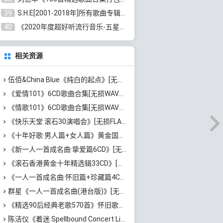
39
S.H.E[2001-2018年]所有歌曲专辑打包[无损FLAC/MP3/16.05GB]百度云网盘下载
40
《2020年度超好听流行音乐-五星珍藏版10CD》[无损WAV/MP3/6.77GB]百度云网盘下载
相关资源
伍佰&China Blue《纯白的起点》[无损FLAC/MP3/1.03GB]百度云网盘下载
《爱情101》6CD歌曲合集[无损WAV分轨/MP3/4.33GB]百度云网盘下载
《情歌101》6CD歌曲合集[无损WAV分轨/MP3/4.19GB]百度云网盘下载
《快乐天堂 滚石30演唱会》[无损FLAC/MP3/4.77GB]百度云网盘下载
《十年好歌·男人篇+女人篇》黄金国语珍藏6CD[无损WAV/MP3/4.09GB]百度云网盘下载
《新一人一首成名曲·挚爱篇6CD》[无损MP3/DTS/WAV分轨/4.43GB]百度云网盘下载
《滚石香港黄金十年精选辑33CD》[无损APE/WAV分轨/13.6GB]百度云网盘下载
《一人一首成名曲·怀旧篇+珍藏篇4CD》[无损WAV/DTS+高品质MP3/6.88GB]百度云网盘下载
群星《一人一首成名曲(港台版)》[无损WAV/MP3/8.22GB]百度云网盘下载
《精选90后经典老歌570首》怀旧歌曲合集[高品质MP3/320K/5.44GB]百度云网盘下载
陈洁仪《着迷 Spellbound Concert Live Recording: 10th Anniversary (Live)》[无损FLAC/MP3/671MB]百度云网盘下载