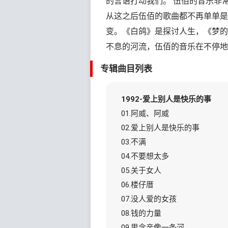
的言语打动我们。 伍佰的音乐非
从这之后伍佰的歌曲都不再单单是
变。《白鸽》是探讨人生，《梦的
不息的河流，伍佰的音乐在不停地
专辑曲目列表
1992-爱上别人是快乐的事
01.阿威、阿威
02.爱上别人是快乐的事
03.不满
04.不要想太多
05.关于女人
06.楼仔厝
07.没人爱的女孩
08.钱的力量
09.思念亲像一条河