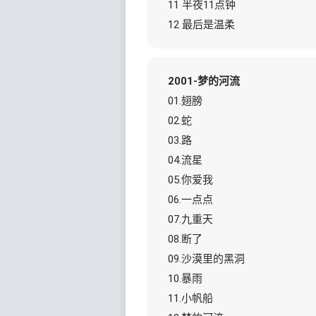
11 半夜11点钟
12 最后是温柔
2001-梦的河流
01.翅膀
02.蛇
03.路
04.流星
05.你爱我
06.一点点
07.九重天
08.断了
09.沙漠里的黑洞
10.暴雨
11.小帆船