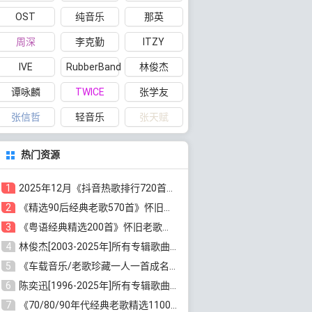
OST
纯音乐
那英
周深
李克勤
ITZY
IVE
RubberBand
林俊杰
谭咏麟
TWICE
张学友
张信哲
轻音乐
张天赋
热门资源
1
2025年12月《抖音热歌排行720首》最火热门歌曲整理[高品质MP3/320K/5.35GB]百度云网盘下载
2
《精选90后经典老歌570首》怀旧歌曲合集[高品质MP3/320K/5.44GB]百度云网盘下载
3
《粤语经典精选200首》怀旧老歌大全[无损FLAC/MP3/6.77GB]百度云网盘下载
4
林俊杰[2003-2025年]所有专辑歌曲全集[无损FLAC/MP3/13.05GB]百度云网盘下载
5
《车载音乐/老歌珍藏一人一首成名曲12CD》[无损WAV分轨+MP3/6.79GB]百度云网盘下载
6
陈奕迅[1996-2025年]所有专辑歌曲合集[无损FLAC/MP3/48.18GB]百度云网盘下载
7
《70/80/90年代经典老歌精选1100首》[高品质MP3/320K/10GB]百度云网盘下载