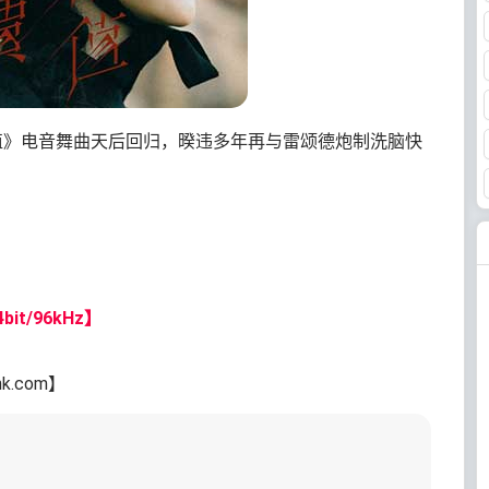
值》电音舞曲天后回归，暌违多年再与雷颂德炮制洗脑快
bit/96kHz】
nk.com】