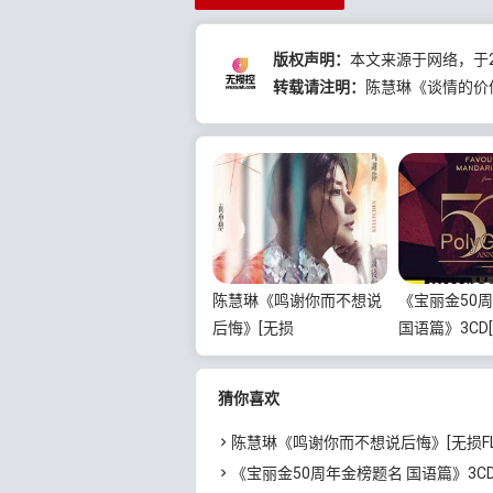
版权声明：
本文来源于网络，于20
转载请注明：
陈慧琳《谈情的价值》
陈慧琳《鸣谢你而不想说
《宝丽金50
后悔》[无损
国语篇》3CD
FLAC/MP3/1.58GB]百度
WAV/MP3/5
云网盘下载
云网盘下载
猜你喜欢
陈慧琳《鸣谢你而不想说后悔》[无损FLAC/MP3/1.58GB]百
《宝丽金50周年金榜题名 国语篇》3CD[无损WAV/MP3/5.86GB]百