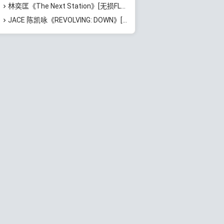
林奕匡《The Next Station》[无损FLAC/MP3/532MB]百度云网盘下载
JACE 陈凯咏《REVOLVING: DOWN》[无损FLAC/MP3/391MB]百度云网盘下载