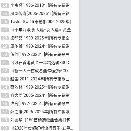
24
李宗盛[1986-2018年]所有专辑歌曲合集打包[无损FLAC/MP3/8.82GB]百度云网盘下载
25
凤凰传奇[2005-2025年]所有专辑歌曲合集[无损WAV/FLAC+MP3/11.62GB]百度云网盘下载
26
Taylor Swift(泰勒)[2006-2025年]所有歌曲合集打包[无损FLAC/MP3/23.78GB]百度云网盘下载
27
《十年好歌·男人篇+女人篇》黄金国语珍藏6CD[无损WAV/MP3/4.09GB]百度云网盘下载
28
梁静茹[1999-2025年]所有专辑全部歌曲打包[无损FLAC/MP3/10.71GB]百度云网盘下载
29
周传雄[1990-2024年]所有专辑歌曲全集[无损FLAC/MP3/10GB]百度云网盘下载
30
伍佰[1992-2023年]所有专辑歌曲合集[高品质MP3/320K/3.92GB]百度云网盘下载
31
《滚石香港黄金十年精选辑33CD》[无损APE/WAV分轨/13.6GB]百度云网盘下载
32
《新一人一首成名曲·挚爱篇6CD》[无损MP3/DTS/WAV分轨/4.43GB]百度云网盘下载
33
赵雷[2011-2024年]所有专辑歌曲打包[无损FLAC/MP3/2.64GB]百度云网盘下载
34
蔡依林[1999-2025年]所有专辑歌曲合集[无损FLAC/MP3/23.32GB]百度云网盘下载
35
方大同[2005-2024年]所有专辑歌曲合集[高品质MP3+无损FLAC/7.59GB]百度云网盘下载
36
许巍[1997-2025年]所有专辑歌曲合集打包[无损FLAC/MP3/7.48GB]百度云网盘下载
37
薛之谦[2006-2025年]所有专辑歌曲合集[无损FLAC/MP3/5.20GB]百度云网盘下载
38
刘德华《150首精选歌曲合集打包》[无损FLAC/MP3/5.26GB]百度云网盘下载
39
《2020年度超好听流行音乐-五星珍藏版10CD》[无损WAV/MP3/6.77GB]百度云网盘下载