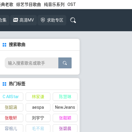
经典老歌
综艺节目歌曲
纯音乐系列
OST
合集
高清MV
求助专区
搜索歌曲
热门标签
C AllStar
林家谦
陈慧琳
张韶涵
aespa
NewJeans
张敬轩
刘宇宁
张靓颖
容祖儿
毛不易
张碧晨