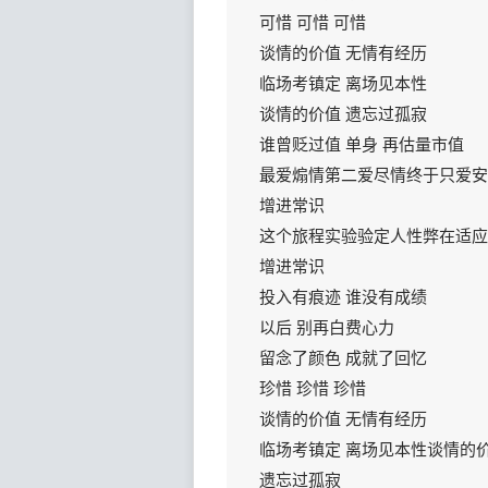
可惜 可惜 可惜
谈情的价值 无情有经历
临场考镇定 离场见本性
谈情的价值 遗忘过孤寂
谁曾贬过值 单身 再估量市值
最爱煽情第二爱尽情终于只爱安
增进常识
这个旅程实验验定人性弊在适应
增进常识
投入有痕迹 谁没有成绩
以后 别再白费心力
留念了颜色 成就了回忆
珍惜 珍惜 珍惜
谈情的价值 无情有经历
临场考镇定 离场见本性谈情的
遗忘过孤寂