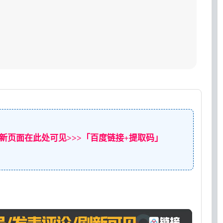
新页面在此处可见>>>「百度链接+提取码」