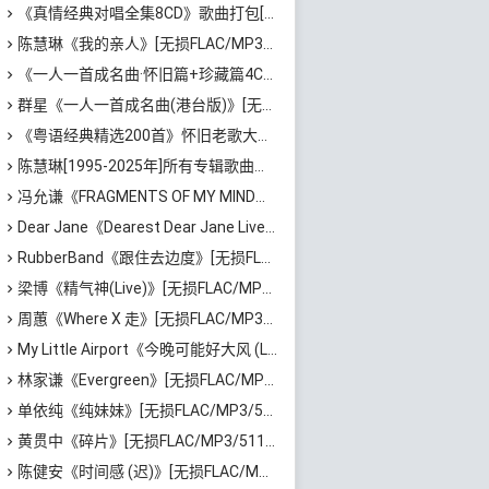
《真情经典对唱全集8CD》歌曲打包[无损WAV/MP3/5.84GB]百度云网盘下载
陈慧琳《我的亲人》[无损FLAC/MP3/102MB]百度云网盘下载
《一人一首成名曲·怀旧篇+珍藏篇4CD》[无损WAV/DTS+高品质MP3/6.88GB]百度云网盘下载
群星《一人一首成名曲(港台版)》[无损WAV/MP3/8.22GB]百度云网盘下载
《粤语经典精选200首》怀旧老歌大全[无损FLAC/MP3/6.77GB]百度云网盘下载
陈慧琳[1995-2025年]所有专辑歌曲合集打包[高品质MP3/320K/9.05GB]百度云网盘下载
冯允谦《FRAGMENTS OF MY MIND》[无损FLAC/MP3/340MB]百度云网盘下载
Dear Jane《Dearest Dear Jane Live 2025》[无损FLAC/MP3/4.3GB]百度云网盘下载
RubberBand《跟住去边度》[无损FLAC/MP3/91MB]百度云网盘下载
梁博《精气神(Live)》[无损FLAC/MP3/838MB]百度云网盘下载
周蕙《Where X 走》[无损FLAC/MP3/556MB]百度云网盘下载
My Little Airport《今晚可能好大风 (Live)》[无损FLAC/MP3/845MB]百度云网盘下载
林家谦《Evergreen》[无损FLAC/MP3/261MB]百度云网盘下载
单依纯《纯妹妹》[无损FLAC/MP3/526MB]百度云网盘下载
黄贯中《碎片》[无损FLAC/MP3/511MB]百度云网盘下载
陈健安《时间感 (迟)》[无损FLAC/MP3/339MB]百度云网盘下载