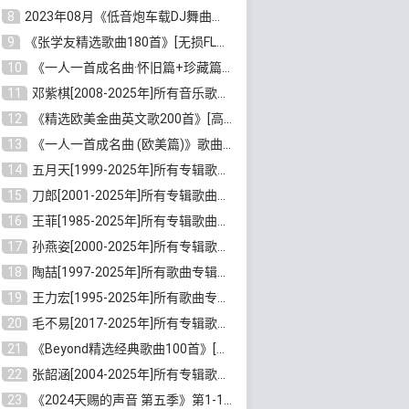
8
2023年08月《低音炮车载DJ舞曲排行360首》劲爆歌曲合集[高品质MP3/320K/2.86GB]百度云网盘下载
9
《张学友精选歌曲180首》[无损FLAC/MP3/6.26GB]百度云网盘下载
10
《一人一首成名曲·怀旧篇+珍藏篇4CD》[无损WAV/DTS+高品质MP3/6.88GB]百度云网盘下载
11
邓紫棋[2008-2025年]所有音乐歌曲合集[无损FLAC/MP3/8.99GB]百度云网盘下载
12
《精选欧美金曲英文歌200首》[高品质MP3/320K/1.81GB]百度云网盘下载
13
《一人一首成名曲 (欧美篇)》歌曲合集打包[无损WAV/MP3/6.13GB]百度云网盘下载
14
五月天[1999-2025年]所有专辑歌曲合集打包[无损FLAC/MP3/23.84GB]百度云网盘下载
15
刀郎[2001-2025年]所有专辑歌曲合集打包[无损FLAC/MP3/8.91GB]百度云网盘下载
16
王菲[1985-2025年]所有专辑歌曲合集[无损FLAC/WAV/APE分轨+MP3/23.06GB]百度云网盘下载
17
孙燕姿[2000-2025年]所有专辑歌曲合集[无损FLAC/MP3/9.73GB]百度云网盘下载
18
陶喆[1997-2025年]所有歌曲专辑合集[无损FLAC/MP3/7.75GB]百度云网盘下载
19
王力宏[1995-2025年]所有歌曲专辑合集[无损FLAC/MP3/14.41GB]百度云网盘下载
20
毛不易[2017-2025年]所有专辑歌曲合集[无损FLAC/MP3/5.72GB]百度云网盘下载
21
《Beyond精选经典歌曲100首》[无损FLAC/MP3/3.85GB]百度云网盘下载
22
张韶涵[2004-2025年]所有专辑歌曲合集 [无损MP3/FLAC/7.5GB]百度云网盘下载
23
《2024天赐的声音 第五季》第1-12期歌曲[无损FLAC/MP3]百度云网盘下载