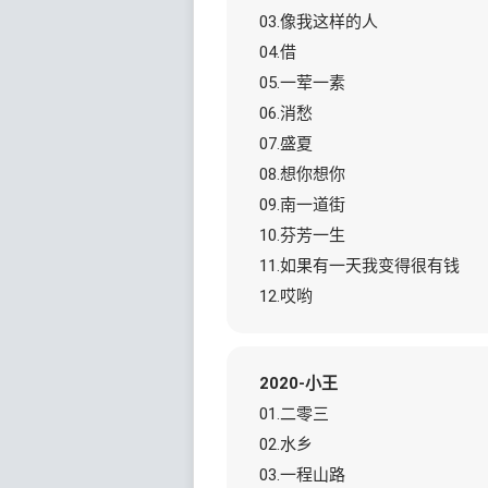
03.像我这样的人
04.借
05.一荤一素
06.消愁
07.盛夏
08.想你想你
09.南一道街
10.芬芳一生
11.如果有一天我变得很有钱
12.哎哟
2020-小王
01.二零三
02.水乡
03.一程山路