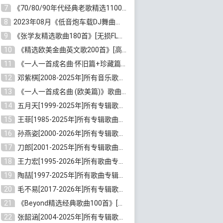
7
《70/80/90年代经典老歌精选1100首》[高品质MP3/320K/10GB]百度云网盘下载
8
2023年08月《低音炮车载DJ舞曲排行360首》劲爆歌曲合集[高品质MP3/320K/2.86GB]百度云网盘下载
9
《张学友精选歌曲180首》[无损FLAC/MP3/6.26GB]百度云网盘下载
10
《精选欧美金曲英文歌200首》[高品质MP3/320K/1.81GB]百度云网盘下载
11
《一人一首成名曲·怀旧篇+珍藏篇4CD》[无损WAV/DTS+高品质MP3/6.88GB]百度云网盘下载
12
邓紫棋[2008-2025年]所有音乐歌曲合集[无损FLAC/MP3/8.99GB]百度云网盘下载
13
《一人一首成名曲 (欧美篇)》歌曲合集打包[无损WAV/MP3/6.13GB]百度云网盘下载
14
五月天[1999-2025年]所有专辑歌曲合集打包[无损FLAC/MP3/23.84GB]百度云网盘下载
15
王菲[1985-2025年]所有专辑歌曲合集[无损FLAC/WAV/APE分轨+MP3/23.06GB]百度云网盘下载
16
孙燕姿[2000-2026年]所有专辑歌曲合集[无损FLAC/MP3/9.73GB]百度云网盘下载
17
刀郎[2001-2025年]所有专辑歌曲合集打包[无损FLAC/MP3/8.91GB]百度云网盘下载
18
王力宏[1995-2026年]所有歌曲专辑合集[无损FLAC/MP3/14.41GB]百度云网盘下载
19
陶喆[1997-2025年]所有歌曲专辑合集[无损FLAC/MP3/7.75GB]百度云网盘下载
20
毛不易[2017-2026年]所有专辑歌曲合集[无损FLAC/MP3/5.72GB]百度云网盘下载
21
《Beyond精选经典歌曲100首》[无损FLAC/MP3/3.85GB]百度云网盘下载
22
张韶涵[2004-2025年]所有专辑歌曲合集 [无损MP3/FLAC/7.5GB]百度云网盘下载