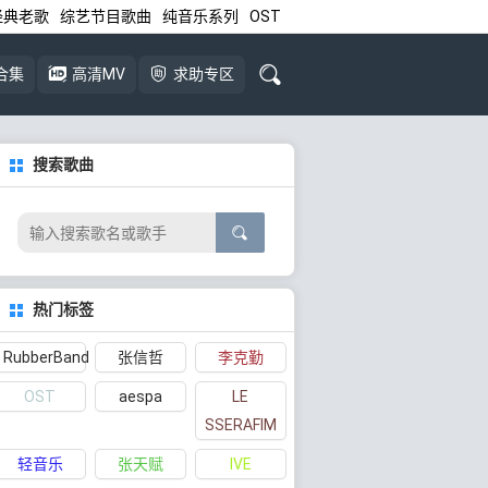
经典老歌
综艺节目歌曲
纯音乐系列
OST
合集
高清MV
求助专区
搜索歌曲
热门标签
RubberBand
张信哲
李克勤
OST
aespa
LE
SSERAFIM
轻音乐
张天赋
IVE