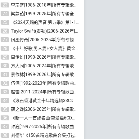
23
李宗盛[1986-2018年]所有专辑歌曲合集打包[无损FLAC/MP3/8.82GB]百度云网盘下载
24
梁静茹[1999-2025年]所有专辑全部歌曲打包[无损FLAC/MP3/10.71GB]百度云网盘下载
25
《2024天赐的声音 第五季》第1-12期歌曲[无损FLAC/MP3]百度云网盘下载
26
Taylor Swift(泰勒)[2006-2026年]所有歌曲合集打包[无损FLAC/MP3/23.78GB]百度云网盘下载
27
凤凰传奇[2005-2025年]所有专辑歌曲合集[无损WAV/FLAC+MP3/11.62GB]百度云网盘下载
28
《十年好歌·男人篇+女人篇》黄金国语珍藏6CD[无损WAV/MP3/4.09GB]百度云网盘下载
29
周传雄[1990-2026年]所有专辑歌曲全集[无损FLAC/MP3/10GB]百度云网盘下载
30
方大同[2005-2024年]所有专辑歌曲合集[高品质MP3+无损FLAC/7.59GB]百度云网盘下载
31
蔡依林[1999-2026年]所有专辑歌曲合集[无损FLAC/MP3/23.32GB]百度云网盘下载
32
伍佰[1992-2023年]所有专辑歌曲合集[高品质MP3/320K/3.92GB]百度云网盘下载
33
赵雷[2011-2024年]所有专辑歌曲打包[无损FLAC/MP3/2.64GB]百度云网盘下载
34
《滚石香港黄金十年精选辑33CD》[无损APE/WAV分轨/13.6GB]百度云网盘下载
35
薛之谦[2006-2025年]所有专辑歌曲合集[无损FLAC/MP3/5.20GB]百度云网盘下载
36
《新一人一首成名曲·挚爱篇6CD》[无损MP3/DTS/WAV分轨/4.43GB]百度云网盘下载
37
许巍[1997-2025年]所有专辑歌曲合集打包[无损FLAC/MP3/7.48GB]百度云网盘下载
38
刘德华《150首精选歌曲合集打包》[无损FLAC/MP3/5.26GB]百度云网盘下载