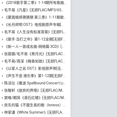
《2018歌手第二季》1-14期所有歌曲打包[无损FLAC/MP3/7.26GB]百度云网盘下载
毛不易《凡星》[无损FLAC/MP3/65MB]百度云网盘下载
《蒙面唱将猜猜猜 第三季》1-11期歌曲合集[无损FLAC/MP3/2.78GB]百度云网盘下载
《长月烬明 OST》电视剧原声专辑[无损FLAC/MP3/985MB]百度云网盘下载
毛不易《人生没有标准答案》[无损FLAC/MP3/62MB]百度云网盘下载
《歌手·当打之年》第1-12全期[无损FLAC/MP3/6.72GB]百度云网盘下载
《新一人一首成名曲-网络篇 3CD》[无损WAV分轨/1.75GB]百度云网盘下载
张碧晨/毛不易《黑月光》[无损FLAC/MP3]百度云网盘下载
毛不易/周深《梅香如故》[无损FLAC/MP3]百度云网盘下载
《以家人之名 OST》影视原声带[无损FLAC/MP3/355MB]百度云网盘下载
《声生不息·港乐季》第1-12期[无损FLAC/MP3]百度云网盘下载
陈洁仪《着迷 Spellbound Concert Live Recording: 10th Anniversary (Live)》[无损FLAC/MP3/671MB]百度云网盘下载
张敬轩《放弃的界限》[无损FLAC/MP3/54MB]百度云网盘下载
窦唯/朝简《滚石红楼》[无损FLAC/MP3/576MB]百度云网盘下载
房东的猫《不擅生長的樹（Isness）》[无损FLAC/MP3/252MB]百度云网盘下载
林家谦《White Summer》[无损FLAC/MP3/1.81GB]百度云网盘下载