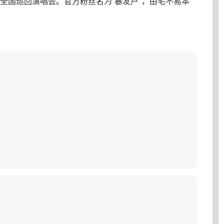
全国巡回演唱会。官方粉丝名为“暴发户”，由毛不易本