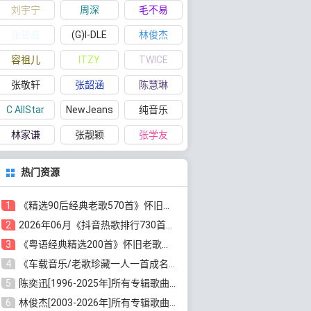
刘宇宁
周深
毛不易
张碧晨
(G)I-DLE
林俊杰
容祖儿
ITZY
TWICE
张敬轩
张韶涵
陈慧琳
C AllStar
NewJeans
纯音乐
林家谦
张靓颖
张学友
热门资源
1
《精选90后经典老歌570首》怀旧歌曲合集[高品质MP3/320K/5.44GB]百度云网盘下载
2
2026年06月《抖音热歌排行730首》最火热门歌曲整理[高品质MP3/320K/5.35GB]百度云网盘下载
3
《粤语经典精选200首》怀旧老歌大全[无损FLAC/MP3/6.77GB]百度云网盘下载
4
《车载音乐/老歌珍藏一人一首成名曲12CD》[无损WAV分轨+MP3/6.79GB]百度云网盘下载
5
陈奕迅[1996-2025年]所有专辑歌曲合集[无损FLAC/MP3/48.18GB]百度云网盘下载
6
林俊杰[2003-2026年]所有专辑歌曲全集[无损FLAC/MP3/13.05GB]百度云网盘下载