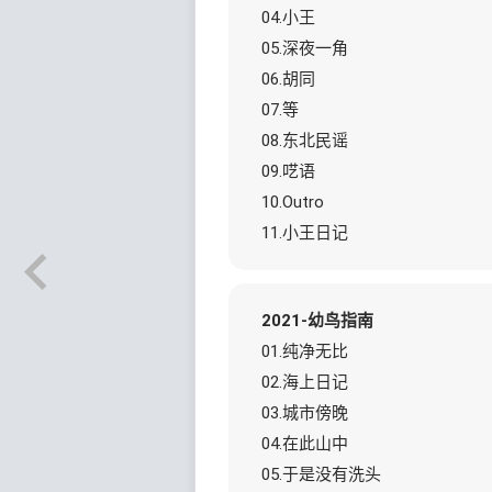
04.小王
05.深夜一角
06.胡同
07.等
08.东北民谣
09.呓语
10.Outro
11.小王日记
2021-幼鸟指南
01.纯净无比
02.海上日记
03.城市傍晚
04.在此山中
05.于是没有洗头