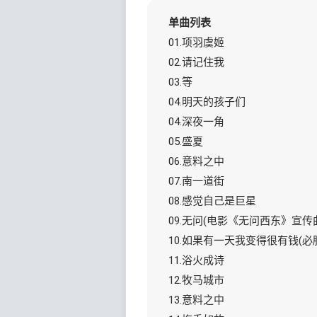
单曲列表
01.项羽虞姬
02.请记住我
03.等
04.明天的孩子们
04.深夜一角
05.盛夏
06.意料之中
07.南一道街
08.感觉自己是巨星
09.无问(电影《无问西东》宣传
10.如果有一天我变得很有钱(必
11.浴火成诗
12.牧马城市
13.意料之中