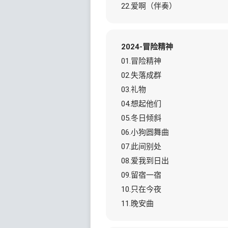
22.爱啊（伴奏）
2024-冒险精神
01.冒险精神
02.失落成群
03.礼物
04.想起他们
05.冬日倾斜
06.小狗圆舞曲
07.此间别处
08.爱我到日出
09.留宿一宿
10.只在今夜
11.晚安曲