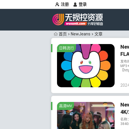
注册
登录
首页
NewJeans
文章
Ne
日韩流行
FL
发布
MP3
【htt
202
Ne
高清MV
4K
名称：
3840