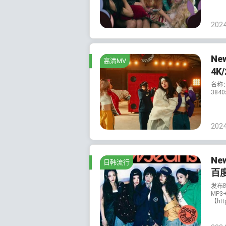
202
Ne
高清MV
4K
名称：
3840
202
Ne
日韩流行
百
发布
MP3
【htt