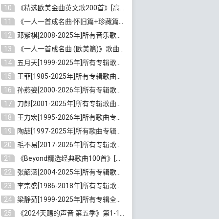
10
《精选欧美金曲英文歌200首》[高品质MP3/320K/1.81GB]百度云网盘下载
11
《一人一首成名曲·怀旧篇+珍藏篇4CD》[无损WAV/DTS+高品质MP3/6.88GB]百度云网盘下载
12
邓紫棋[2008-2025年]所有音乐歌曲合集[无损FLAC/MP3/8.99GB]百度云网盘下载
13
《一人一首成名曲 (欧美篇)》歌曲合集打包[无损WAV/MP3/6.13GB]百度云网盘下载
14
五月天[1999-2025年]所有专辑歌曲合集打包[无损FLAC/MP3/23.84GB]百度云网盘下载
15
王菲[1985-2025年]所有专辑歌曲合集[无损FLAC/WAV/APE分轨+MP3/23.06GB]百度云网盘下载
16
孙燕姿[2000-2026年]所有专辑歌曲合集[无损FLAC/MP3/9.73GB]百度云网盘下载
17
刀郎[2001-2025年]所有专辑歌曲合集打包[无损FLAC/MP3/8.91GB]百度云网盘下载
18
王力宏[1995-2026年]所有歌曲专辑合集[无损FLAC/MP3/14.41GB]百度云网盘下载
19
陶喆[1997-2025年]所有歌曲专辑合集[无损FLAC/MP3/7.75GB]百度云网盘下载
20
毛不易[2017-2026年]所有专辑歌曲合集[无损FLAC/MP3/5.72GB]百度云网盘下载
21
《Beyond精选经典歌曲100首》[无损FLAC/MP3/3.85GB]百度云网盘下载
22
张韶涵[2004-2025年]所有专辑歌曲合集 [无损MP3/FLAC/7.5GB]百度云网盘下载
23
李宗盛[1986-2018年]所有专辑歌曲合集打包[无损FLAC/MP3/8.82GB]百度云网盘下载
24
梁静茹[1999-2025年]所有专辑全部歌曲打包[无损FLAC/MP3/10.71GB]百度云网盘下载
25
《2024天赐的声音 第五季》第1-12期歌曲[无损FLAC/MP3]百度云网盘下载