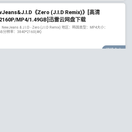
Jeans&J.I.D《Zero (J.I.D Remix)》[高清
/2160P/MP4/1.49GB]迅雷云网盘下载
ewJeans & J.I.D - Zero (J.I.D Remix) 地区：韩国类型：MP4大小：
GB分辨率：3840*2160(4K)
阅读全文
3年6月26日
28
wJeans《Zero (J.I.D Remix)》[无损
AC/MP3/54MB]百度云网盘下载
时间：2023-06-21语言种类：韩语音乐类型：单曲音源格式：高品质
+FLAC【24bit/44.1kHz】共计大小：54MB内容整理：无损控
ps://wusunk.com】歌曲简...
阅读全文
3年6月21日
36
wJeans《Cookie》[高清1080P/MP4/1.32GB]迅雷