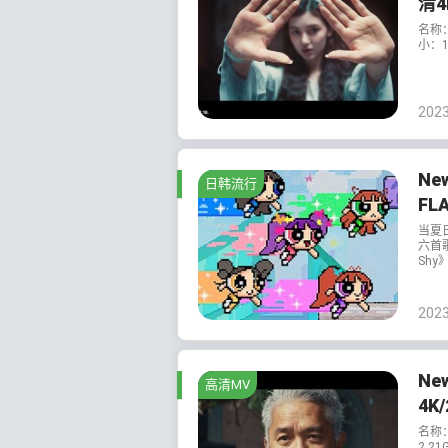
清4
名称：N
小：1
202
Ne
日韩流行
FL
当夏日
六首
Shy
202
New
高清MV
4K
名称：N
2.21