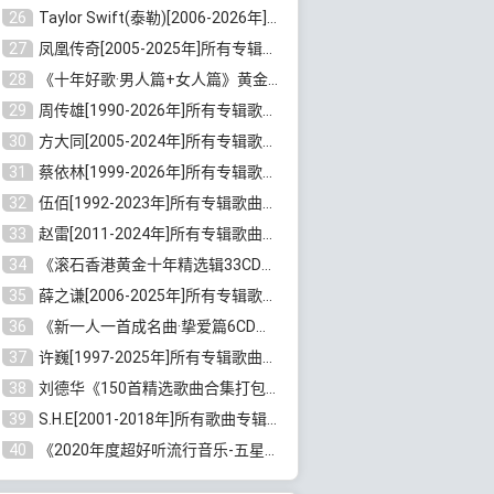
26
Taylor Swift(泰勒)[2006-2026年]所有歌曲合集打包[无损FLAC/MP3/23.78GB]百度云网盘下载
27
凤凰传奇[2005-2025年]所有专辑歌曲合集[无损WAV/FLAC+MP3/11.62GB]百度云网盘下载
28
《十年好歌·男人篇+女人篇》黄金国语珍藏6CD[无损WAV/MP3/4.09GB]百度云网盘下载
29
周传雄[1990-2026年]所有专辑歌曲全集[无损FLAC/MP3/10GB]百度云网盘下载
30
方大同[2005-2024年]所有专辑歌曲合集[高品质MP3+无损FLAC/7.59GB]百度云网盘下载
31
蔡依林[1999-2026年]所有专辑歌曲合集[无损FLAC/MP3/23.32GB]百度云网盘下载
32
伍佰[1992-2023年]所有专辑歌曲合集[高品质MP3/320K/3.92GB]百度云网盘下载
33
赵雷[2011-2024年]所有专辑歌曲打包[无损FLAC/MP3/2.64GB]百度云网盘下载
34
《滚石香港黄金十年精选辑33CD》[无损APE/WAV分轨/13.6GB]百度云网盘下载
35
薛之谦[2006-2025年]所有专辑歌曲合集[无损FLAC/MP3/5.20GB]百度云网盘下载
36
《新一人一首成名曲·挚爱篇6CD》[无损MP3/DTS/WAV分轨/4.43GB]百度云网盘下载
37
许巍[1997-2025年]所有专辑歌曲合集打包[无损FLAC/MP3/7.48GB]百度云网盘下载
38
刘德华《150首精选歌曲合集打包》[无损FLAC/MP3/5.26GB]百度云网盘下载
39
S.H.E[2001-2018年]所有歌曲专辑打包[无损FLAC/MP3/16.05GB]百度云网盘下载
40
《2020年度超好听流行音乐-五星珍藏版10CD》[无损WAV/MP3/6.77GB]百度云网盘下载