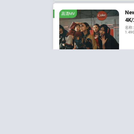
New
高清MV
4K
名称：N
1.49
202
Ne
日韩流行
FL
发布
MP3
【htt
202
Ne
高清MV