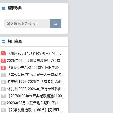
搜索歌曲
热门资源
1
《精选90后经典老歌570首》怀旧歌曲合集[高品质MP3/320K/5.44GB]百度云网盘下载
2
2026年06月《抖音热歌排行730首》最火热门歌曲整理[高品质MP3/320K/5.35GB]百度云网盘下载
3
《粤语经典精选200首》怀旧老歌大全[无损FLAC/MP3/6.77GB]百度云网盘下载
4
《车载音乐/老歌珍藏一人一首成名曲12CD》[无损WAV分轨+MP3/6.79GB]百度云网盘下载
5
陈奕迅[1996-2025年]所有专辑歌曲合集[无损FLAC/MP3/48.18GB]百度云网盘下载
6
林俊杰[2003-2026年]所有专辑歌曲全集[无损FLAC/MP3/13.05GB]百度云网盘下载
7
《70/80/90年代经典老歌精选1100首》[高品质MP3/320K/10GB]百度云网盘下载
8
2023年08月《低音炮车载DJ舞曲排行360首》劲爆歌曲合集[高品质MP3/320K/2.86GB]百度云网盘下载
9
《张学友精选歌曲180首》[无损FLAC/MP3/6.26GB]百度云网盘下载