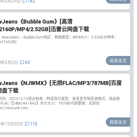
4年5月24日
182
wJeans《Bubble Gum》[高清
/2160P/MP4/2.52GB]迅雷云网盘下载
NewJeans – Bubble Gum地区：韩国类型：MP4大小：2.52GB分辨率：
x2160(4K)
阅读全文
4年5月2日
63
wJeans《NJWMX》[无损FLAC/MP3/787MB]百度
网盘下载
时间：2023-12-19语言种类：韩语音乐类型：录音室专辑音源格式：高品质
+FLAC【24bit/44.1kHz】共计大小：787MB内容整理：无损控
s://wusunk.com...
阅读全文
3年12月20日
110