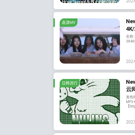
202
Ne
高清MV
4K
名称：
3840
202
Ne
日韩流行
云
发布
MP3
【http
202