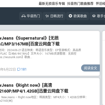
最新无损音乐专辑
抖音热门歌曲推荐
怀旧
华语热门
日韩流行
欧美歌曲
歌手
wJeans《Supernatural》[无损
AC/MP3/167MB]百度云网盘下载
时间：2024-06-21语言种类：韩语音乐类型：EP音源格式：高品质
+FLAC【24bit/44.1kHz】文件大小：167MB资源整理：无损控
ps://wusunk.com】歌曲...
阅读全文
4年6月22日
181
wJeans《Right now》[高清
/2160P/MP4/1.42GB]迅雷云网盘下载
NewJeans – Right now地区：韩国类型：MP4大小：1.42GB分辨率：
x2160(4K)