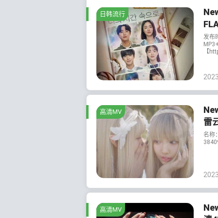
Ne
日韩流行
FL
发布
MP3
【htt
202
Ne
高清MV
雷
名称：
3840
202
New
高清MV