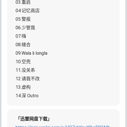
03.重启
04.记忆商店
05.警报
06.少管我
07.嗨
08.缝合
09.Wala li longla
10.空壳
11.没关系
12.请我不改
13.虚构
14.深 Outro
「迅雷网盘下载」