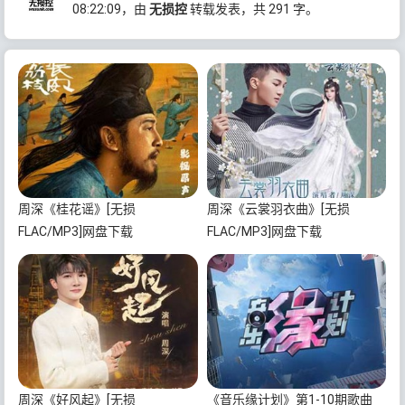
08:22:09
，由
无损控
转载发表，共 291 字。
周深《桂花谣》[无损
周深《云裳羽衣曲》[无损
FLAC/MP3]网盘下载
FLAC/MP3]网盘下载
周深《好风起》[无损
《音乐缘计划》第1-10期歌曲