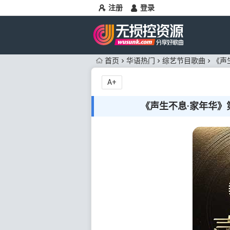
注册
登录
首页
华语热门
综艺节目歌曲
《声生
A+
《声生不息·家年华》第1