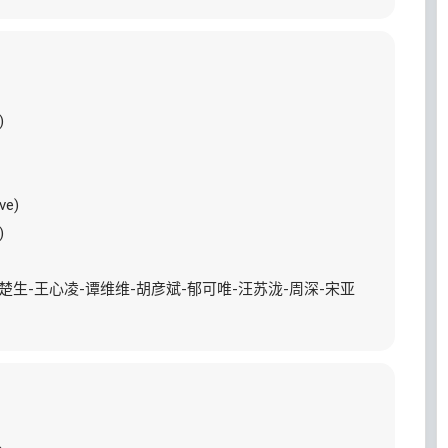
)
e)
)
陈楚生-王心凌-谭维维-胡彦斌-郁可唯-汪苏泷-周深-宋亚