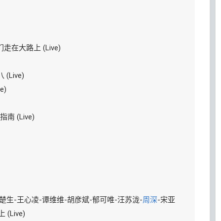
们走在大路上 (Live)
Live)
e)
南 (Live)
陈楚生-王心凌-谭维维-胡彦斌-郁可唯-汪苏泷-
周深
-宋亚
Live)