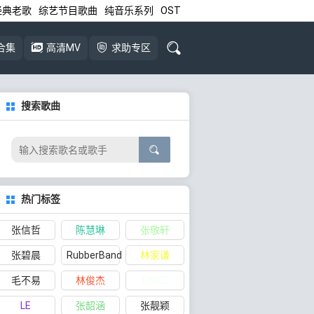
经典老歌
综艺节目歌曲
纯音乐系列
OST
合集
高清MV
求助专区
搜索歌曲
热门标签
张信哲
陈慧琳
张敬轩
张碧晨
RubberBand
林家谦
毛不易
林俊杰
TWICE
LE
张韶涵
张靓颖