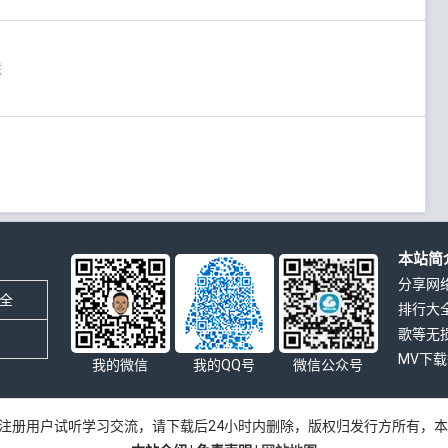
凳
本站简
分享网
全
排行大
歌等无
MV下
我的微信
我的QQ号
微信公众号
注册用户试听学习交流，请下载后24小时内删除，版权归发行方所有，