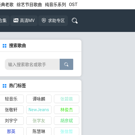
经典老歌
综艺节目歌曲
纯音乐系列
OST
合集
高清MV
求助专区
搜索歌曲
热门标签
轻音乐
谭咏麟
张碧晨
张敬轩
NewJeans
林俊杰
刘宇宁
张学友
胡彦斌
那英
陈慧琳
张信哲