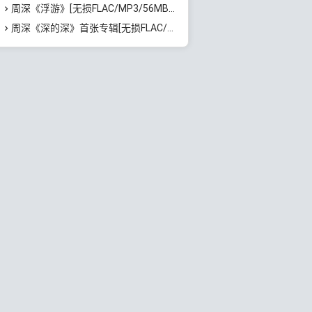
周深《浮游》[无损FLAC/MP3/56MB]百度云网盘下载
周深《深的深》首张专辑[无损FLAC/MP3/401MB]百度云网盘下载