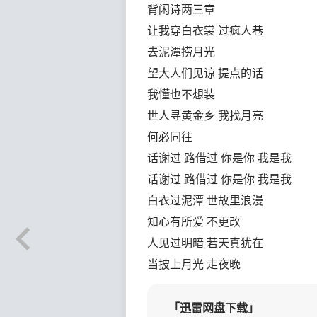
背闲诗两三章
让我穿白衣裳 过疯人巷
去泥潭捞月光
望大人们见谅 提点的话
我懂也不想装
世人寻黄金乡 我找月亮
何必同往
话谢过 路借过 你是你 我是我
话谢过 路借过 你是你 我是我
白衣过泥潭 世故里浪漫
知心有所爱 不更改
人见过明暗 若天真犹在
当披上月光 走夜晚
「迅雷网盘下载」