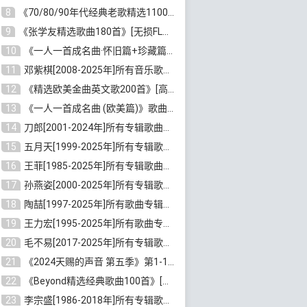
8
《70/80/90年代经典老歌精选1100首》[高品质MP3/320K/10GB]百度云网盘下载
9
《张学友精选歌曲180首》[无损FLAC/MP3/6.26GB]百度云网盘下载
10
《一人一首成名曲·怀旧篇+珍藏篇4CD》[无损WAV/DTS+高品质MP3/6.88GB]百度云网盘下载
11
邓紫棋[2008-2025年]所有音乐歌曲合集[无损FLAC/MP3/8.99GB]百度云网盘下载
12
《精选欧美金曲英文歌200首》[高品质MP3/320K/1.81GB]百度云网盘下载
13
《一人一首成名曲 (欧美篇)》歌曲合集打包[无损WAV/MP3/6.13GB]百度云网盘下载
14
刀郎[2001-2024年]所有专辑歌曲合集打包[无损FLAC/MP3/8.91GB]百度云网盘下载
15
五月天[1999-2025年]所有专辑歌曲合集打包[无损FLAC/MP3/23.84GB]百度云网盘下载
16
王菲[1985-2025年]所有专辑歌曲合集[无损FLAC/WAV/APE分轨+MP3/23.06GB]百度云网盘下载
17
孙燕姿[2000-2025年]所有专辑歌曲合集[无损FLAC/MP3/9.73GB]百度云网盘下载
18
陶喆[1997-2025年]所有歌曲专辑合集[无损FLAC/MP3/7.75GB]百度云网盘下载
19
王力宏[1995-2025年]所有歌曲专辑合集[无损FLAC/MP3/14.41GB]百度云网盘下载
20
毛不易[2017-2025年]所有专辑歌曲合集[无损FLAC/MP3/5.72GB]百度云网盘下载
21
《2024天赐的声音 第五季》第1-12期歌曲[无损FLAC/MP3]百度云网盘下载
22
《Beyond精选经典歌曲100首》[无损FLAC/MP3/3.85GB]百度云网盘下载
23
李宗盛[1986-2018年]所有专辑歌曲合集打包[无损FLAC/MP3/8.82GB]百度云网盘下载