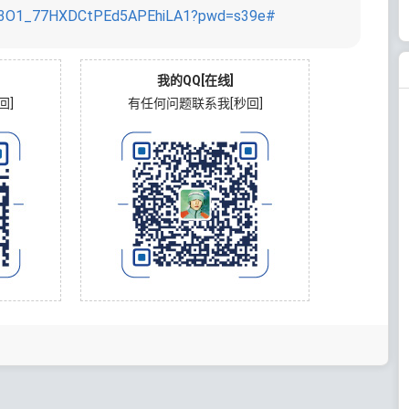
VNy3O1_77HXDCtPEd5APEhiLA1?pwd=s39e#
我的QQ[在线]
回]
有任何问题联系我[秒回]