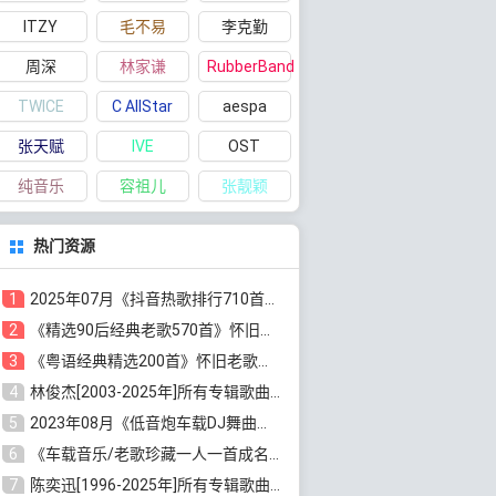
ITZY
毛不易
李克勤
周深
林家谦
RubberBand
TWICE
C AllStar
aespa
张天赋
IVE
OST
纯音乐
容祖儿
张靓颖
热门资源
1
2025年07月《抖音热歌排行710首》最火热门歌曲整理[高品质MP3/320K/5.35GB]百度云网盘下载
2
《精选90后经典老歌570首》怀旧歌曲合集[高品质MP3/320K/5.44GB]百度云网盘下载
3
《粤语经典精选200首》怀旧老歌大全[无损FLAC/MP3/6.77GB]百度云网盘下载
4
林俊杰[2003-2025年]所有专辑歌曲全集[无损FLAC/MP3/13.05GB]百度云网盘下载
5
2023年08月《低音炮车载DJ舞曲排行360首》劲爆歌曲合集[高品质MP3/320K/2.86GB]百度云网盘下载
6
《车载音乐/老歌珍藏一人一首成名曲12CD》[无损WAV分轨+MP3/6.79GB]百度云网盘下载
7
陈奕迅[1996-2025年]所有专辑歌曲合集[无损FLAC/MP3/48.18GB]百度云网盘下载