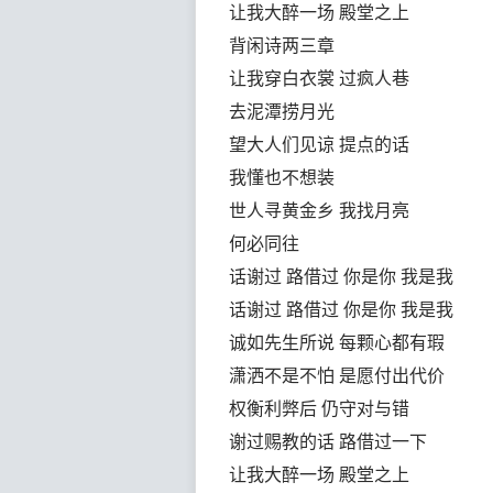
让我大醉一场 殿堂之上
背闲诗两三章
让我穿白衣裳 过疯人巷
去泥潭捞月光
望大人们见谅 提点的话
我懂也不想装
世人寻黄金乡 我找月亮
何必同往
话谢过 路借过 你是你 我是我
话谢过 路借过 你是你 我是我
诚如先生所说 每颗心都有瑕
潇洒不是不怕 是愿付出代价
权衡利弊后 仍守对与错
谢过赐教的话 路借过一下
让我大醉一场 殿堂之上