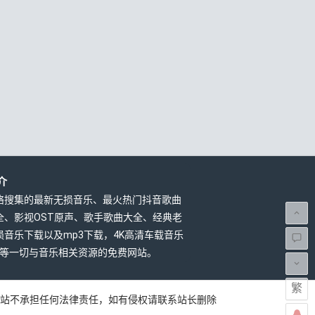
介
络搜集的最新无损音乐、最火热门抖音歌曲
全、影视OST原声、歌手歌曲大全、经典老
损音乐下载以及mp3下载，4K高清车载音乐
载等一切与音乐相关资源的免费网站。
繁
本站不承担任何法律责任，如有侵权请联系站长删除