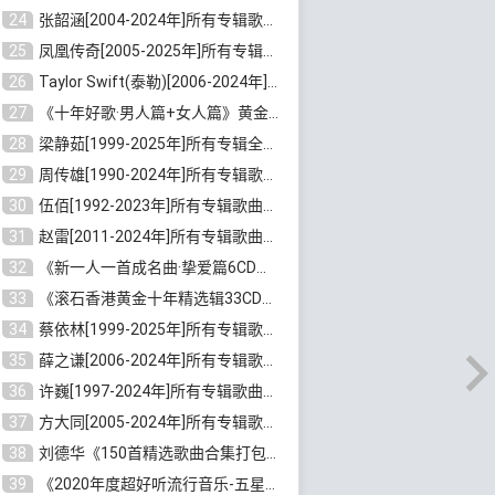
24
张韶涵[2004-2024年]所有专辑歌曲合集 [无损MP3/FLAC/6.92GB]百度云网盘下载
25
凤凰传奇[2005-2025年]所有专辑歌曲合集[无损WAV/FLAC+MP3/11.62GB]百度云网盘下载
26
Taylor Swift(泰勒)[2006-2024年]所有歌曲合集打包[无损FLAC/MP3/23.58GB]百度云网盘下载
27
《十年好歌·男人篇+女人篇》黄金国语珍藏6CD[无损WAV/MP3/4.09GB]百度云网盘下载
28
梁静茹[1999-2025年]所有专辑全部歌曲打包[无损FLAC/MP3/10.71GB]百度云网盘下载
29
周传雄[1990-2024年]所有专辑歌曲全集[无损FLAC/MP3/10GB]百度云网盘下载
30
伍佰[1992-2023年]所有专辑歌曲合集[高品质MP3/320K/3.92GB]百度云网盘下载
31
赵雷[2011-2024年]所有专辑歌曲打包[无损FLAC/MP3/2.64GB]百度云网盘下载
32
《新一人一首成名曲·挚爱篇6CD》[无损MP3/DTS/WAV分轨/4.43GB]百度云网盘下载
33
《滚石香港黄金十年精选辑33CD》[无损APE/WAV分轨/13.6GB]百度云网盘下载
34
蔡依林[1999-2025年]所有专辑歌曲合集[无损FLAC/MP3/23.32GB]百度云网盘下载
35
薛之谦[2006-2024年]所有专辑歌曲合集[无损FLAC/MP3/5.20GB]百度云网盘下载
36
许巍[1997-2024年]所有专辑歌曲合集打包[无损FLAC/MP3/5.62GB]百度云网盘下载
37
方大同[2005-2024年]所有专辑歌曲合集[高品质MP3+无损FLAC/7.59GB]百度云网盘下载
38
刘德华《150首精选歌曲合集打包》[无损FLAC/MP3/5.26GB]百度云网盘下载
39
《2020年度超好听流行音乐-五星珍藏版10CD》[无损WAV/MP3/6.77GB]百度云网盘下载