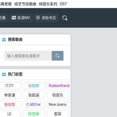
经典老歌
综艺节目歌曲
纯音乐系列
OST
合集
高清MV
求助专区
搜索歌曲
热门标签
ITZY
张靓颖
RubberBand
林家谦
张韶涵
轻音乐
张信哲
C AllStar
NewJeans
LE
陈慧琳
那英