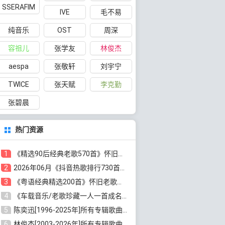
SSERAFIM
IVE
毛不易
纯音乐
OST
周深
容祖儿
张学友
林俊杰
aespa
张敬轩
刘宇宁
TWICE
张天赋
李克勤
张碧晨
热门资源
1
《精选90后经典老歌570首》怀旧歌曲合集[高品质MP3/320K/5.44GB]百度云网盘下载
2
2026年06月《抖音热歌排行730首》最火热门歌曲整理[高品质MP3/320K/5.35GB]百度云网盘下载
3
《粤语经典精选200首》怀旧老歌大全[无损FLAC/MP3/6.77GB]百度云网盘下载
4
《车载音乐/老歌珍藏一人一首成名曲12CD》[无损WAV分轨+MP3/6.79GB]百度云网盘下载
5
陈奕迅[1996-2025年]所有专辑歌曲合集[无损FLAC/MP3/48.18GB]百度云网盘下载
6
林俊杰[2003-2026年]所有专辑歌曲全集[无损FLAC/MP3/13.05GB]百度云网盘下载