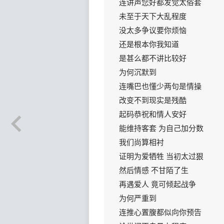
连讲声您好都发觉太俗套
未至于天下大乱程度
没太多争议要你烦恼
还是根本你我知道
是甚么都不讲比较好
为何沉默到
连嘴巴也懂少两句是情操
改变不到现实是残酷
起码恭祝和情人安好
能维持客套 为自己加分数
我们尚算相衬
证明为爱牺牲 当初太过狠
然后情感 不甘陌了生
再遇爱人 竟可倾起战争
为何严重到
连推心置腹都似向你预告