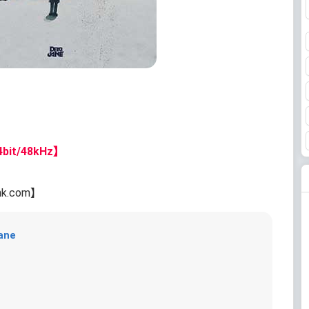
bit/48kHz】
nk.com】
ane