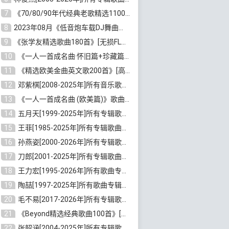
7
《70/80/90年代经典老歌精选1100首》[高品质MP3/320K/10GB]百度云网盘下载
8
2023年08月《低音炮车载DJ舞曲排行360首》劲爆歌曲合集[高品质MP3/320K/2.86GB]百度云网盘下载
9
《张学友精选歌曲180首》[无损FLAC/MP3/6.26GB]百度云网盘下载
10
《一人一首成名曲·怀旧篇+珍藏篇4CD》[无损WAV/DTS+高品质MP3/6.88GB]百度云网盘下载
11
《精选欧美金曲英文歌200首》[高品质MP3/320K/1.81GB]百度云网盘下载
12
邓紫棋[2008-2025年]所有音乐歌曲合集[无损FLAC/MP3/8.99GB]百度云网盘下载
13
《一人一首成名曲 (欧美篇)》歌曲合集打包[无损WAV/MP3/6.13GB]百度云网盘下载
14
五月天[1999-2025年]所有专辑歌曲合集打包[无损FLAC/MP3/23.84GB]百度云网盘下载
15
王菲[1985-2025年]所有专辑歌曲合集[无损FLAC/WAV/APE分轨+MP3/23.06GB]百度云网盘下载
16
孙燕姿[2000-2026年]所有专辑歌曲合集[无损FLAC/MP3/9.73GB]百度云网盘下载
17
刀郎[2001-2025年]所有专辑歌曲合集打包[无损FLAC/MP3/8.91GB]百度云网盘下载
18
王力宏[1995-2026年]所有歌曲专辑合集[无损FLAC/MP3/14.41GB]百度云网盘下载
19
陶喆[1997-2025年]所有歌曲专辑合集[无损FLAC/MP3/7.75GB]百度云网盘下载
20
毛不易[2017-2026年]所有专辑歌曲合集[无损FLAC/MP3/5.72GB]百度云网盘下载
21
《Beyond精选经典歌曲100首》[无损FLAC/MP3/3.85GB]百度云网盘下载
22
张韶涵[2004-2025年]所有专辑歌曲合集 [无损MP3/FLAC/7.5GB]百度云网盘下载