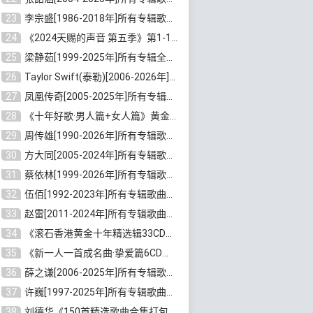
23
李宗盛[1986-2018年]所有专辑歌曲合集打包[无损FLAC/MP3/8.82GB]百度云网盘下载
24
《2024天赐的声音 第五季》第1-12期歌曲[无损FLAC/MP3]百度云网盘下载
25
梁静茹[1999-2025年]所有专辑全部歌曲打包[无损FLAC/MP3/10.71GB]百度云网盘下载
26
Taylor Swift(泰勒)[2006-2026年]所有歌曲合集打包[无损FLAC/MP3/23.78GB]百度云网盘下载
27
凤凰传奇[2005-2025年]所有专辑歌曲合集[无损WAV/FLAC+MP3/11.62GB]百度云网盘下载
28
《十年好歌·男人篇+女人篇》黄金国语珍藏6CD[无损WAV/MP3/4.09GB]百度云网盘下载
29
周传雄[1990-2026年]所有专辑歌曲全集[无损FLAC/MP3/10GB]百度云网盘下载
30
方大同[2005-2024年]所有专辑歌曲合集[高品质MP3+无损FLAC/7.59GB]百度云网盘下载
31
蔡依林[1999-2026年]所有专辑歌曲合集[无损FLAC/MP3/23.32GB]百度云网盘下载
32
伍佰[1992-2023年]所有专辑歌曲合集[高品质MP3/320K/3.92GB]百度云网盘下载
33
赵雷[2011-2024年]所有专辑歌曲打包[无损FLAC/MP3/2.64GB]百度云网盘下载
34
《滚石香港黄金十年精选辑33CD》[无损APE/WAV分轨/13.6GB]百度云网盘下载
35
《新一人一首成名曲·挚爱篇6CD》[无损MP3/DTS/WAV分轨/4.43GB]百度云网盘下载
36
薛之谦[2006-2025年]所有专辑歌曲合集[无损FLAC/MP3/5.20GB]百度云网盘下载
37
许巍[1997-2025年]所有专辑歌曲合集打包[无损FLAC/MP3/7.48GB]百度云网盘下载
38
刘德华《150首精选歌曲合集打包》[无损FLAC/MP3/5.26GB]百度云网盘下载