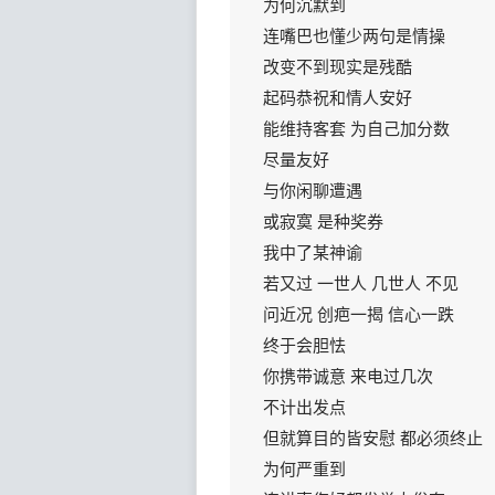
为何沉默到
连嘴巴也懂少两句是情操
改变不到现实是残酷
起码恭祝和情人安好
能维持客套 为自己加分数
尽量友好
与你闲聊遭遇
或寂寞 是种奖券
我中了某神谕
若又过 一世人 几世人 不见
问近况 创疤一揭 信心一跌
终于会胆怯
你携带诚意 来电过几次
不计出发点
但就算目的皆安慰 都必须终止
为何严重到