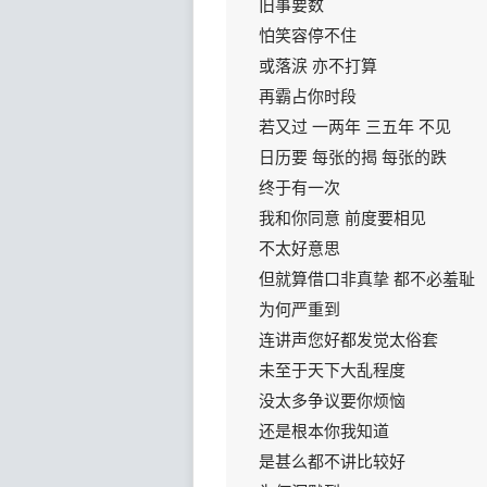
旧事要数
怕笑容停不住
或落涙 亦不打算
再霸占你时段
若又过 一两年 三五年 不见
日历要 每张的揭 每张的跌
终于有一次
我和你同意 前度要相见
不太好意思
但就算借口非真挚 都不必羞耻
为何严重到
连讲声您好都发觉太俗套
未至于天下大乱程度
没太多争议要你烦恼
还是根本你我知道
是甚么都不讲比较好