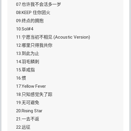
07.也许我不会活多一岁
08.KEEP 住你团火
09.终点的拥抱
10.Sol#4
11.宁愿当初不相见 (Acoustic Version)
12.哪里只得我共你
13.到此为止
14.羽毛鳞刺
15.草戒指
16.惯
17.Yellow Fever
18.只知感觉失了踪
19.无可避免
20.Rising Star
21.一去不返
22.远征