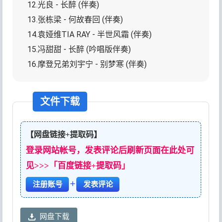
12.光良 - 长醉 (伴奏)
13.张栋梁 - 何故春回 (伴奏)
14.袁娅维TIA RAY - 半世风霜 (伴奏)
15.冯甜甜 - 长醉 (吟唱版伴奏)
16.摩登兄弟刘宇宁 - 别梦寒 (伴奏)
文件下载
【网盘链接+提取码】
登录网站帐号，发表评论后刷新页面在此处可
见>>>「百度链接+提取码」
+
注册账号
发表评论
网盘下载