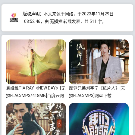
版权声明：
本文来源于网络，于2023年11月29日
08:52:46
，由
无损控
转载发表，共 511 字。
袁娅维TIA RAY《NEW DAY》[无
摩登兄弟刘宇宁《纸片人》[无
损FLAC/MP3/418MB]百度云网
损FLAC/MP3]网盘下载
盘下载