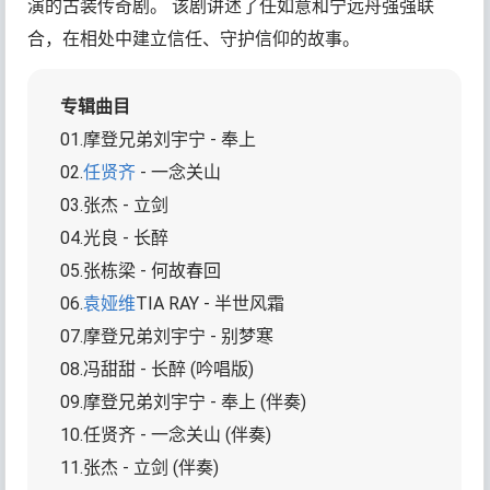
演的古装传奇剧。 该剧讲述了任如意和宁远舟强强联
合，在相处中建立信任、守护信仰的故事。
专辑曲目
01.摩登兄弟刘宇宁 - 奉上
02.
任贤齐
- 一念关山
03.张杰 - 立剑
04.光良 - 长醉
05.张栋梁 - 何故春回
06.
袁娅维
TIA RAY - 半世风霜
07.摩登兄弟刘宇宁 - 别梦寒
08.冯甜甜 - 长醉 (吟唱版)
09.摩登兄弟刘宇宁 - 奉上 (伴奏)
10.任贤齐 - 一念关山 (伴奏)
11.张杰 - 立剑 (伴奏)