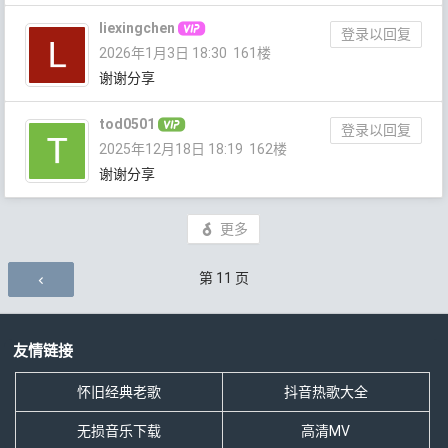
liexingchen
登录以回复
2026年1月3日 18:30
161楼
谢谢分享
tod0501
登录以回复
2025年12月18日 18:19
162楼
谢谢分享
更多
评论导航
第
11
页
友情链接
怀旧经典老歌
抖音热歌大全
无损音乐下载
高清MV