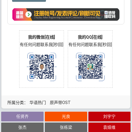
我的微信[在线]
我的QQ[在线]
有任何问题联系我[秒回]
有任何问题联系我[秒回]
所属分类：
华语热门
原声带OST
任贤齐
光良
刘宇宁
张杰
张栋梁
袁娅维