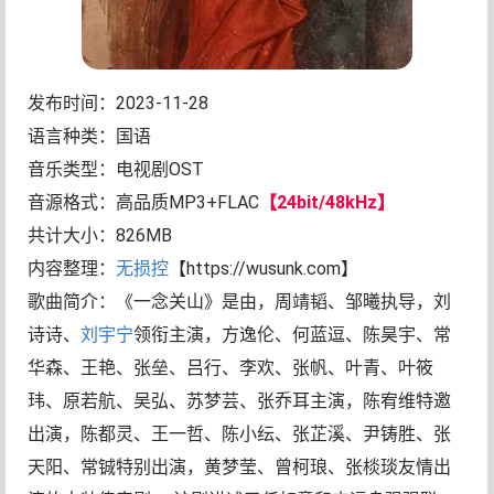
发布时间：2023-11-28
语言种类：国语
音乐类型：电视剧OST
音源格式：高品质MP3+FLAC
【24bit/48kHz】
共计大小：826MB
内容整理：
无损控
【https://wusunk.com】
歌曲简介：《一念关山》是由，周靖韬、邹曦执导，刘
诗诗、
刘宇宁
领衔主演，方逸伦、何蓝逗、陈昊宇、常
华森、王艳、张垒、吕行、李欢、张帆、叶青、叶筱
玮、原若航、吴弘、苏梦芸、张乔耳主演，陈宥维特邀
出演，陈都灵、王一哲、陈小纭、张芷溪、尹铸胜、张
天阳、常铖特别出演，黄梦莹、曾柯琅、张棪琰友情出