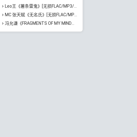
Leo王《薯条雷鬼》[无损FLAC/MP3/370MB]百度云网盘下载
MC 张天赋《无名氏》[无损FLAC/MP3/56MB]百度云网盘下载
冯允谦《FRAGMENTS OF MY MIND》[无损FLAC/MP3/340MB]百度云网盘下载