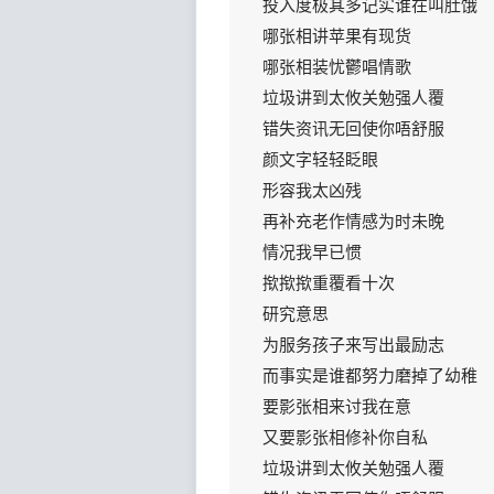
投入度极其多记实谁在叫肚饿
哪张相讲苹果有现货
哪张相装忧鬱唱情歌
垃圾讲到太攸关勉强人覆
错失资讯无回使你唔舒服
颜文字轻轻眨眼
形容我太凶残
再补充老作情感为时未晚
情况我早已惯
揿揿揿重覆看十次
研究意思
为服务孩子来写出最励志
而事实是谁都努力磨掉了幼稚
要影张相来讨我在意
又要影张相修补你自私
垃圾讲到太攸关勉强人覆