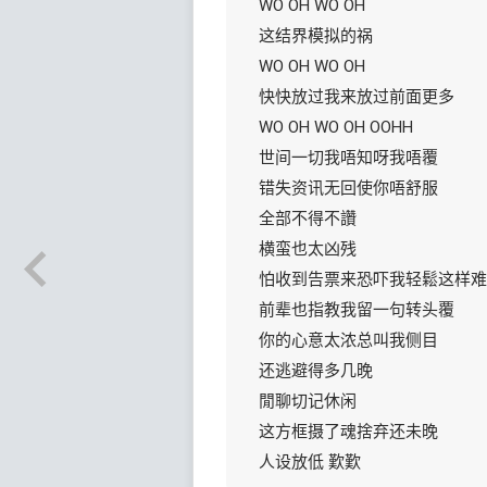
WO OH WO OH
这结界模拟的祸
WO OH WO OH
快快放过我来放过前面更多
WO OH WO OH OOHH
世间一切我唔知呀我唔覆
错失资讯无回使你唔舒服
全部不得不讚
横蛮也太凶残
怕收到告票来恐吓我轻鬆这样难
前辈也指教我留一句转头覆
你的心意太浓总叫我侧目
还逃避得多几晚
閒聊切记休闲
这方框摄了魂捨弃还未晚
人设放低 歎歎