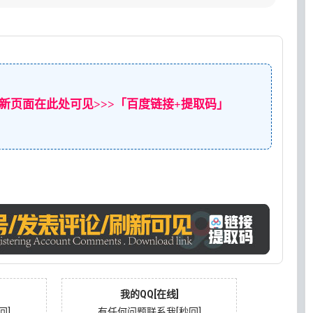
新页面在此处可见>>>「百度链接+提取码」
我的QQ[在线]
回]
有任何问题联系我[秒回]