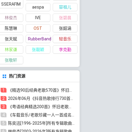
SSERAFIM
aespa
容祖儿
林俊杰
IVE
张碧晨
陈慧琳
OST
张韶涵
张天赋
RubberBand
轻音乐
林家谦
张靓颖
李克勤
张敬轩
热门资源
1
《精选90后经典老歌570首》怀旧歌曲合集[高品质MP3/320K/5.44GB]百度云网盘下载
2
2026年06月《抖音热歌排行730首》最火热门歌曲整理[高品质MP3/320K/5.35GB]百度云网盘下载
3
《粤语经典精选200首》怀旧老歌大全[无损FLAC/MP3/6.77GB]百度云网盘下载
4
《车载音乐/老歌珍藏一人一首成名曲12CD》[无损WAV分轨+MP3/6.79GB]百度云网盘下载
5
陈奕迅[1996-2025年]所有专辑歌曲合集[无损FLAC/MP3/48.18GB]百度云网盘下载
6
林俊杰[2003-2026年]所有专辑歌曲全集[无损FLAC/MP3/13.05GB]百度云网盘下载