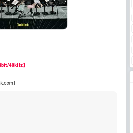
bit/48kHz】
nk.com】