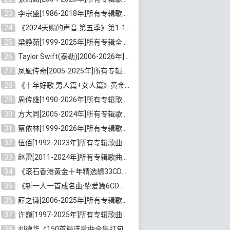
23
李宗盛[1986-2018年]所有专辑歌曲合集打包[无损FLAC/MP3/8.82GB]百度云网盘下载
24
《2024天赐的声音 第五季》第1-12期歌曲[无损FLAC/MP3]百度云网盘下载
25
梁静茹[1999-2025年]所有专辑全部歌曲打包[无损FLAC/MP3/10.71GB]百度云网盘下载
26
Taylor Swift(泰勒)[2006-2026年]所有歌曲合集打包[无损FLAC/MP3/23.78GB]百度云网盘下载
27
凤凰传奇[2005-2025年]所有专辑歌曲合集[无损WAV/FLAC+MP3/11.62GB]百度云网盘下载
28
《十年好歌·男人篇+女人篇》黄金国语珍藏6CD[无损WAV/MP3/4.09GB]百度云网盘下载
29
周传雄[1990-2026年]所有专辑歌曲全集[无损FLAC/MP3/10GB]百度云网盘下载
30
方大同[2005-2024年]所有专辑歌曲合集[高品质MP3+无损FLAC/7.59GB]百度云网盘下载
31
蔡依林[1999-2026年]所有专辑歌曲合集[无损FLAC/MP3/23.32GB]百度云网盘下载
32
伍佰[1992-2023年]所有专辑歌曲合集[高品质MP3/320K/3.92GB]百度云网盘下载
33
赵雷[2011-2024年]所有专辑歌曲打包[无损FLAC/MP3/2.64GB]百度云网盘下载
34
《滚石香港黄金十年精选辑33CD》[无损APE/WAV分轨/13.6GB]百度云网盘下载
35
《新一人一首成名曲·挚爱篇6CD》[无损MP3/DTS/WAV分轨/4.43GB]百度云网盘下载
36
薛之谦[2006-2025年]所有专辑歌曲合集[无损FLAC/MP3/5.20GB]百度云网盘下载
37
许巍[1997-2025年]所有专辑歌曲合集打包[无损FLAC/MP3/7.48GB]百度云网盘下载
38
刘德华《150首精选歌曲合集打包》[无损FLAC/MP3/5.26GB]百度云网盘下载