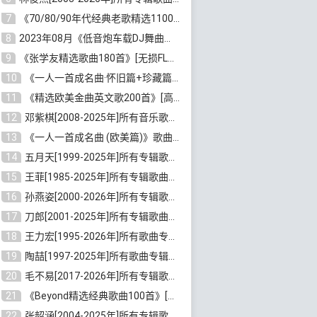
7
《70/80/90年代经典老歌精选1100首》[高品质MP3/320K/10GB]百度云网盘下载
8
2023年08月《低音炮车载DJ舞曲排行360首》劲爆歌曲合集[高品质MP3/320K/2.86GB]百度云网盘下载
9
《张学友精选歌曲180首》[无损FLAC/MP3/6.26GB]百度云网盘下载
10
《一人一首成名曲·怀旧篇+珍藏篇4CD》[无损WAV/DTS+高品质MP3/6.88GB]百度云网盘下载
11
《精选欧美金曲英文歌200首》[高品质MP3/320K/1.81GB]百度云网盘下载
12
邓紫棋[2008-2025年]所有音乐歌曲合集[无损FLAC/MP3/8.99GB]百度云网盘下载
13
《一人一首成名曲 (欧美篇)》歌曲合集打包[无损WAV/MP3/6.13GB]百度云网盘下载
14
五月天[1999-2025年]所有专辑歌曲合集打包[无损FLAC/MP3/23.84GB]百度云网盘下载
15
王菲[1985-2025年]所有专辑歌曲合集[无损FLAC/WAV/APE分轨+MP3/23.06GB]百度云网盘下载
16
孙燕姿[2000-2026年]所有专辑歌曲合集[无损FLAC/MP3/9.73GB]百度云网盘下载
17
刀郎[2001-2025年]所有专辑歌曲合集打包[无损FLAC/MP3/8.91GB]百度云网盘下载
18
王力宏[1995-2026年]所有歌曲专辑合集[无损FLAC/MP3/14.41GB]百度云网盘下载
19
陶喆[1997-2025年]所有歌曲专辑合集[无损FLAC/MP3/7.75GB]百度云网盘下载
20
毛不易[2017-2026年]所有专辑歌曲合集[无损FLAC/MP3/5.72GB]百度云网盘下载
21
《Beyond精选经典歌曲100首》[无损FLAC/MP3/3.85GB]百度云网盘下载
22
张韶涵[2004-2025年]所有专辑歌曲合集 [无损MP3/FLAC/7.5GB]百度云网盘下载