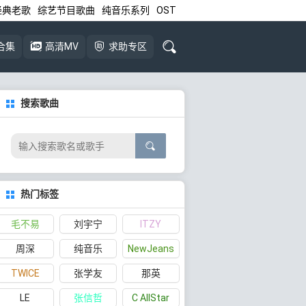
经典老歌
综艺节目歌曲
纯音乐系列
OST
合集
高清MV
求助专区
搜索歌曲
热门标签
毛不易
刘宇宁
ITZY
周深
纯音乐
NewJeans
TWICE
张学友
那英
LE
张信哲
C AllStar