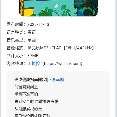
发布时间：2023-11-13
语言种类：粤语
音乐类型：单曲
音源格式：高品质MP3+FLAC【16bit/44.1kHz】
共计大小：37MB
内容整理：
无损控
【https://wusunk.com】
哭泣健康指南[歌词] -
李幸倪
门窗紧紧闭上
手机不准再响
未到安全时 岂敢处理哀伤
从泪腺累积的账
平日你没胆放肆 声张