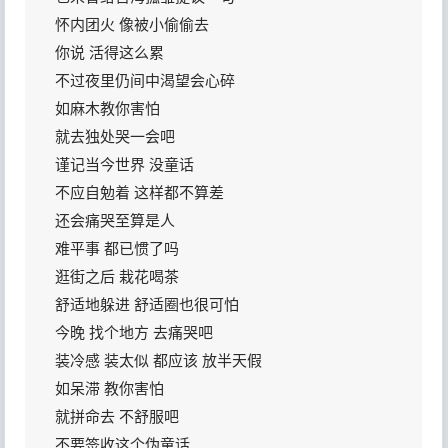
怀内团火 像被小偷偷去
你说 活得这么累
不过夜里仍间中渴望会心碎
如麻木教你害怕
就去独处哭一会吧
谨记当今世界 没童话
不应自勉着 这样都不算差
还会痛哭至算是人
难平事 都已惯了吗
逛街之后 栽花喝茶
舒适地躲进 舒适圈也很可怕
今晚 找个地方 去痛哭吧
装冷感 装太似 都应该 放半天假
如呆滞 教你害怕
就拼命去 不舒服吧
不要签收这个伪童话