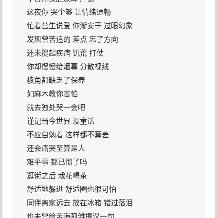
这夜你 哭个够 让情绪通畅
忙着营生说爱 你渐安于 过眼幻象
发现曾苦追的 差点 忘了方向
还未提起疾病 饥荒 打仗
你却慢慢给烟幕 分散视线
棱角都缺乏了保养
如麻木教你害怕
就去独处哭一会吧
谨记当今世界 没童话
不应自勉着 这样都不算差
还会痛哭至算是人
难平事 都已惯了吗
逛街之后 栽花喝茶
舒适地躲进 舒适圈也很可怕
同伴离家远去 放在冰箱 错过落泪
也未曾给苦海孤雏提议一句