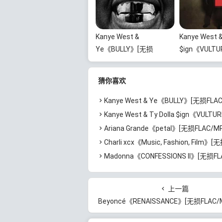
Kanye West &
Kanye West &
Ye《BULLY》[无损
$ign《VULTU
FLAC/MP3/718MB]百度
损FLAC/MP3
云网盘下载
度云网盘下载
猜你喜欢
Kanye West & Ye《BULLY》[无损FLAC/MP3/718MB
Kanye West & Ty Dolla $ign《VULTURES 1》[无损FLAC/MP3/87
Ariana Grande《petal》[无损FLAC/MP3/544MB]
Charli xcx《Music, Fashion, Film》[无损FLAC/MP3/639M
Madonna《CONFESSIONS II》[无损FLAC/MP3/1.15GB
上一篇
Beyoncé《RENAISSANCE》[无损FLAC/MP3/870MB]