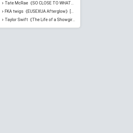
Tate McRae《SO CLOSE TO WHAT??? (deluxe)》[无损FLAC/MP3/896MB]百度云网盘下载
FKA twigs《EUSEXUA Afterglow》[无损FLAC/MP3/623MB]百度云网盘下载
Taylor Swift《The Life of a Showgirl + Acoustic Collection》[无损FLAC/MP3/1.06GB]百度云网盘下载