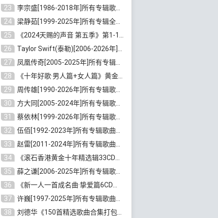
23
李宗盛[1986-2018年]所有专辑歌曲合集打包[无损FLAC/MP3/8.82GB]百度云网盘下载
24
梁静茹[1999-2025年]所有专辑全部歌曲打包[无损FLAC/MP3/10.71GB]百度云网盘下载
25
《2024天赐的声音 第五季》第1-12期歌曲[无损FLAC/MP3]百度云网盘下载
26
Taylor Swift(泰勒)[2006-2026年]所有歌曲合集打包[无损FLAC/MP3/23.78GB]百度云网盘下载
27
凤凰传奇[2005-2025年]所有专辑歌曲合集[无损WAV/FLAC+MP3/11.62GB]百度云网盘下载
28
《十年好歌·男人篇+女人篇》黄金国语珍藏6CD[无损WAV/MP3/4.09GB]百度云网盘下载
29
周传雄[1990-2026年]所有专辑歌曲全集[无损FLAC/MP3/10GB]百度云网盘下载
30
方大同[2005-2024年]所有专辑歌曲合集[高品质MP3+无损FLAC/7.59GB]百度云网盘下载
31
蔡依林[1999-2026年]所有专辑歌曲合集[无损FLAC/MP3/23.32GB]百度云网盘下载
32
伍佰[1992-2023年]所有专辑歌曲合集[高品质MP3/320K/3.92GB]百度云网盘下载
33
赵雷[2011-2024年]所有专辑歌曲打包[无损FLAC/MP3/2.64GB]百度云网盘下载
34
《滚石香港黄金十年精选辑33CD》[无损APE/WAV分轨/13.6GB]百度云网盘下载
35
薛之谦[2006-2025年]所有专辑歌曲合集[无损FLAC/MP3/5.20GB]百度云网盘下载
36
《新一人一首成名曲·挚爱篇6CD》[无损MP3/DTS/WAV分轨/4.43GB]百度云网盘下载
37
许巍[1997-2025年]所有专辑歌曲合集打包[无损FLAC/MP3/7.48GB]百度云网盘下载
38
刘德华《150首精选歌曲合集打包》[无损FLAC/MP3/5.26GB]百度云网盘下载