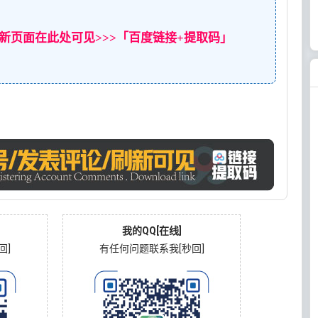
新页面在此处可见>>>「百度链接+提取码」
我的QQ[在线]
回]
有任何问题联系我[秒回]