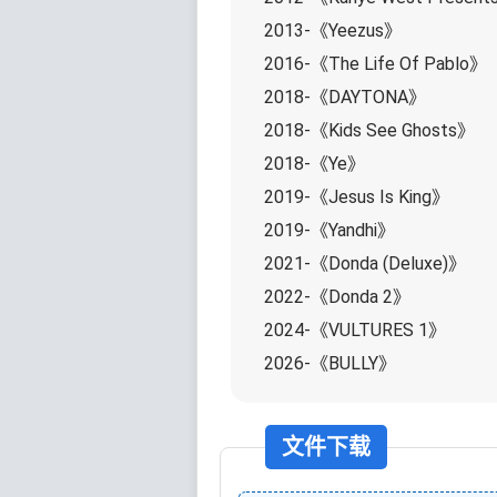
2013-《Yeezus》
2016-《The Life Of Pablo》
2018-《DAYTONA》
2018-《Kids See Ghosts》
2018-《Ye》
2019-《Jesus Is King》
2019-《Yandhi》
2021-《Donda (Deluxe)》
2022-《Donda 2》
2024-《VULTURES 1》
2026-《BULLY》
文件下载