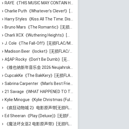
RAYE《THIS MUSIC MAY CONTAIN HOPE》[无损FLAC/MP3/1.15GB]百度云网盘下载
Charlie Puth《Whatever’s Clever!》[无损FLAC/MP3/676MB]百度云网盘下载
Harry Styles《Kiss All The Time. Disco, Occasionally.》[无损FLAC/MP3/839MB]百度云网盘下载
Bruno Mars《The Romantic》[无损FLAC/MP3/755MB]百度云网盘下载
Charli XCX《Wuthering Heights》[无损FLAC/MP3/496MB]百度云网盘下载
J. Cole《The Fall-Off》[无损FLAC/MP3/2.37GB]百度云网盘下载
Madison Beer《locket》[无损FLAC/MP3/516MB]百度云网盘下载
A$AP Rocky《Don’t Be Dumb》[无损FLAC/MP3/1.21GB]百度云网盘下载
《维也纳新年音乐会 2026 Neujahrskonzert 2026 New Year’s Concert 2026》[无损FLAC/MP3/1.95GB]百度云网盘下载
CupcakKe《The BakKery》[无损FLAC/MP3/637MB]百度云网盘下载
Sabrina Carpenter《Man’s Best Friend (Bonus Track Version)》[无损FLAC/MP3/649MB]百度云网盘下载
21 Savage《WHAT HAPPENED TO THE STREETS?》[无损FLAC/MP3/663MB]百度云网盘下载
Kylie Minogue《Kylie Christmas (Fully Wrapped)》[无损FLAC/MP3/594MB]百度云网盘下载
《疯狂动物城 2》电影原声带[无损FLAC/MP3/544MB]百度云网盘下载
Ed Sheeran《Play (Deluxe)》[无损FLAC/MP3/1.79GB]百度云网盘下载
《魔法坏女巫2 电影原声带》[无损FLAC/MP3/670MB]百度云网盘下载