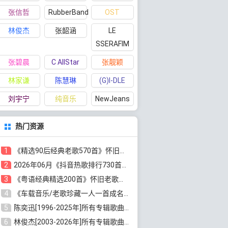
张信哲
RubberBand
OST
林俊杰
张韶涵
LE
SSERAFIM
张碧晨
C AllStar
张靓颖
林家谦
陈慧琳
(G)I-DLE
刘宇宁
纯音乐
NewJeans
热门资源
1
《精选90后经典老歌570首》怀旧歌曲合集[高品质MP3/320K/5.44GB]百度云网盘下载
2
2026年06月《抖音热歌排行730首》最火热门歌曲整理[高品质MP3/320K/5.35GB]百度云网盘下载
3
《粤语经典精选200首》怀旧老歌大全[无损FLAC/MP3/6.77GB]百度云网盘下载
4
《车载音乐/老歌珍藏一人一首成名曲12CD》[无损WAV分轨+MP3/6.79GB]百度云网盘下载
5
陈奕迅[1996-2025年]所有专辑歌曲合集[无损FLAC/MP3/48.18GB]百度云网盘下载
6
林俊杰[2003-2026年]所有专辑歌曲全集[无损FLAC/MP3/13.05GB]百度云网盘下载