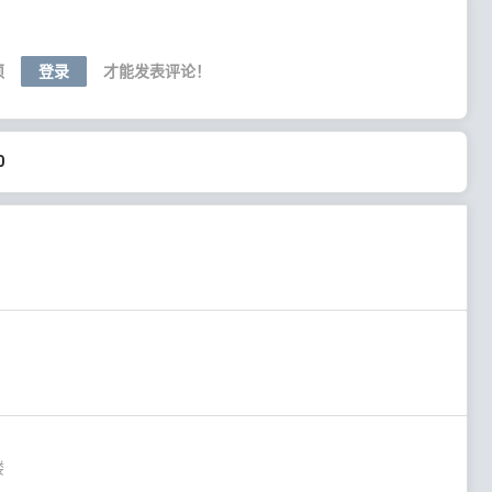
须
登录
才能发表评论！
0
楼