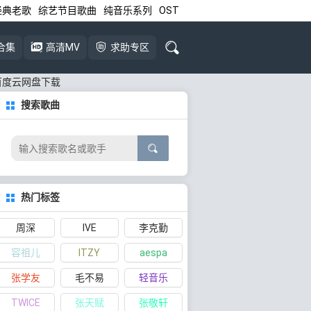
经典老歌
综艺节目歌曲
纯音乐系列
OST
合集
高清MV
求助专区
GB]百度云网盘下载
搜索歌曲
热门标签
周深
IVE
李克勤
容祖儿
ITZY
aespa
张学友
毛不易
轻音乐
TWICE
张天赋
张敬轩