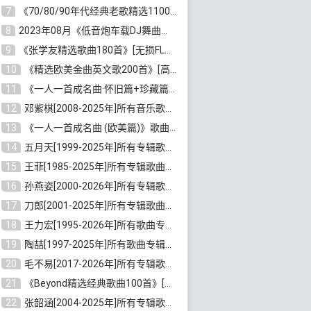
7
《70/80/90年代经典老歌精选1100首》[高品质MP3/320K/10GB]百度云网盘下载
8
2023年08月《低音炮车载DJ舞曲排行360首》劲爆歌曲合集[高品质MP3/320K/2.86GB]百度云网盘下载
9
《张学友精选歌曲180首》[无损FLAC/MP3/6.26GB]百度云网盘下载
10
《精选欧美金曲英文歌200首》[高品质MP3/320K/1.81GB]百度云网盘下载
11
《一人一首成名曲·怀旧篇+珍藏篇4CD》[无损WAV/DTS+高品质MP3/6.88GB]百度云网盘下载
12
邓紫棋[2008-2025年]所有音乐歌曲合集[无损FLAC/MP3/8.99GB]百度云网盘下载
13
《一人一首成名曲 (欧美篇)》歌曲合集打包[无损WAV/MP3/6.13GB]百度云网盘下载
14
五月天[1999-2025年]所有专辑歌曲合集打包[无损FLAC/MP3/23.84GB]百度云网盘下载
15
王菲[1985-2025年]所有专辑歌曲合集[无损FLAC/WAV/APE分轨+MP3/23.06GB]百度云网盘下载
16
孙燕姿[2000-2026年]所有专辑歌曲合集[无损FLAC/MP3/9.73GB]百度云网盘下载
17
刀郎[2001-2025年]所有专辑歌曲合集打包[无损FLAC/MP3/8.91GB]百度云网盘下载
18
王力宏[1995-2026年]所有歌曲专辑合集[无损FLAC/MP3/14.41GB]百度云网盘下载
19
陶喆[1997-2025年]所有歌曲专辑合集[无损FLAC/MP3/7.75GB]百度云网盘下载
20
毛不易[2017-2026年]所有专辑歌曲合集[无损FLAC/MP3/5.72GB]百度云网盘下载
21
《Beyond精选经典歌曲100首》[无损FLAC/MP3/3.85GB]百度云网盘下载
22
张韶涵[2004-2025年]所有专辑歌曲合集 [无损MP3/FLAC/7.5GB]百度云网盘下载