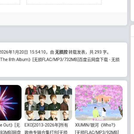
26年1月20日
15:54:10
，由
无损控
转载发表，共 293 字。
 The 8th Album》[无损FLAC/MP3/732MB]百度云网盘下载 - 无损
e Out》[无
EXO[2013-2026年]所有
XIUMIN/银河《Who?》
/83MB]网盘
歌曲专辑合集打包[无损
[无损FLAC/MP3/92MB]