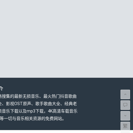
介
络搜集的最新无损音乐、最火热门抖音歌曲
全、影视OST原声、歌手歌曲大全、经典老
损音乐下载以及mp3下载，4K高清车载音乐
载等一切与音乐相关资源的免费网站。
繁