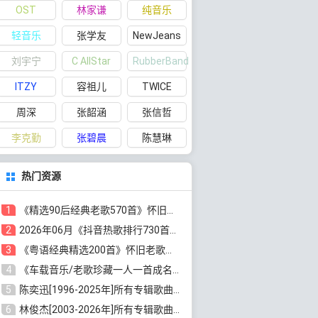
OST
林家谦
纯音乐
轻音乐
张学友
NewJeans
刘宇宁
C AllStar
RubberBand
ITZY
容祖儿
TWICE
周深
张韶涵
张信哲
李克勤
张碧晨
陈慧琳
热门资源
1
《精选90后经典老歌570首》怀旧歌曲合集[高品质MP3/320K/5.44GB]百度云网盘下载
2
2026年06月《抖音热歌排行730首》最火热门歌曲整理[高品质MP3/320K/5.35GB]百度云网盘下载
3
《粤语经典精选200首》怀旧老歌大全[无损FLAC/MP3/6.77GB]百度云网盘下载
4
《车载音乐/老歌珍藏一人一首成名曲12CD》[无损WAV分轨+MP3/6.79GB]百度云网盘下载
5
陈奕迅[1996-2025年]所有专辑歌曲合集[无损FLAC/MP3/48.18GB]百度云网盘下载
6
林俊杰[2003-2026年]所有专辑歌曲全集[无损FLAC/MP3/13.05GB]百度云网盘下载