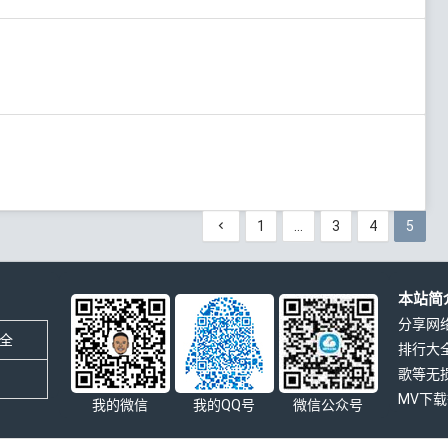
1
…
3
4
5
本站简
分享网
全
排行大
歌等无
MV下
我的微信
我的QQ号
微信公众号