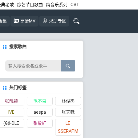
经典老歌
综艺节目歌曲
纯音乐系列
OST
合集
高清MV
求助专区
搜索歌曲
热门标签
张靓颖
毛不易
林俊杰
IVE
aespa
张天赋
(G)I-DLE
张敬轩
LE
SSERAFIM