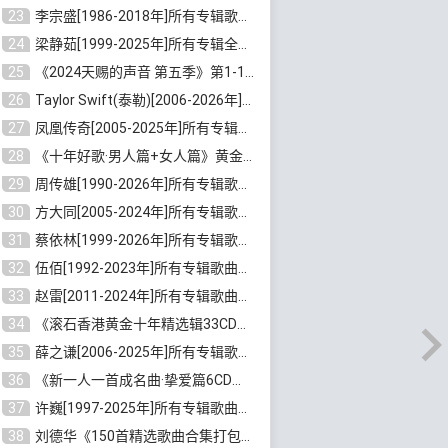
23
李宗盛[1986-2018年]所有专辑歌曲合集打包[无损FLAC/MP3/8.82GB]百度云网盘下载
24
梁静茹[1999-2025年]所有专辑全部歌曲打包[无损FLAC/MP3/10.71GB]百度云网盘下载
25
《2024天赐的声音 第五季》第1-12期歌曲[无损FLAC/MP3]百度云网盘下载
26
Taylor Swift(泰勒)[2006-2026年]所有歌曲合集打包[无损FLAC/MP3/23.78GB]百度云网盘下载
27
凤凰传奇[2005-2025年]所有专辑歌曲合集[无损WAV/FLAC+MP3/11.62GB]百度云网盘下载
28
《十年好歌·男人篇+女人篇》黄金国语珍藏6CD[无损WAV/MP3/4.09GB]百度云网盘下载
29
周传雄[1990-2026年]所有专辑歌曲全集[无损FLAC/MP3/10GB]百度云网盘下载
30
方大同[2005-2024年]所有专辑歌曲合集[高品质MP3+无损FLAC/7.59GB]百度云网盘下载
31
蔡依林[1999-2026年]所有专辑歌曲合集[无损FLAC/MP3/23.32GB]百度云网盘下载
32
伍佰[1992-2023年]所有专辑歌曲合集[高品质MP3/320K/3.92GB]百度云网盘下载
33
赵雷[2011-2024年]所有专辑歌曲打包[无损FLAC/MP3/2.64GB]百度云网盘下载
34
《滚石香港黄金十年精选辑33CD》[无损APE/WAV分轨/13.6GB]百度云网盘下载
35
薛之谦[2006-2025年]所有专辑歌曲合集[无损FLAC/MP3/5.20GB]百度云网盘下载
36
《新一人一首成名曲·挚爱篇6CD》[无损MP3/DTS/WAV分轨/4.43GB]百度云网盘下载
37
许巍[1997-2025年]所有专辑歌曲合集打包[无损FLAC/MP3/7.48GB]百度云网盘下载
38
刘德华《150首精选歌曲合集打包》[无损FLAC/MP3/5.26GB]百度云网盘下载