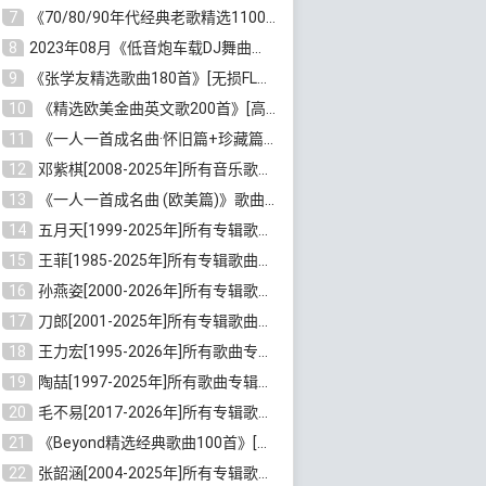
7
《70/80/90年代经典老歌精选1100首》[高品质MP3/320K/10GB]百度云网盘下载
8
2023年08月《低音炮车载DJ舞曲排行360首》劲爆歌曲合集[高品质MP3/320K/2.86GB]百度云网盘下载
9
《张学友精选歌曲180首》[无损FLAC/MP3/6.26GB]百度云网盘下载
10
《精选欧美金曲英文歌200首》[高品质MP3/320K/1.81GB]百度云网盘下载
11
《一人一首成名曲·怀旧篇+珍藏篇4CD》[无损WAV/DTS+高品质MP3/6.88GB]百度云网盘下载
12
邓紫棋[2008-2025年]所有音乐歌曲合集[无损FLAC/MP3/8.99GB]百度云网盘下载
13
《一人一首成名曲 (欧美篇)》歌曲合集打包[无损WAV/MP3/6.13GB]百度云网盘下载
14
五月天[1999-2025年]所有专辑歌曲合集打包[无损FLAC/MP3/23.84GB]百度云网盘下载
15
王菲[1985-2025年]所有专辑歌曲合集[无损FLAC/WAV/APE分轨+MP3/23.06GB]百度云网盘下载
16
孙燕姿[2000-2026年]所有专辑歌曲合集[无损FLAC/MP3/9.73GB]百度云网盘下载
17
刀郎[2001-2025年]所有专辑歌曲合集打包[无损FLAC/MP3/8.91GB]百度云网盘下载
18
王力宏[1995-2026年]所有歌曲专辑合集[无损FLAC/MP3/14.41GB]百度云网盘下载
19
陶喆[1997-2025年]所有歌曲专辑合集[无损FLAC/MP3/7.75GB]百度云网盘下载
20
毛不易[2017-2026年]所有专辑歌曲合集[无损FLAC/MP3/5.72GB]百度云网盘下载
21
《Beyond精选经典歌曲100首》[无损FLAC/MP3/3.85GB]百度云网盘下载
22
张韶涵[2004-2025年]所有专辑歌曲合集 [无损MP3/FLAC/7.5GB]百度云网盘下载