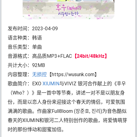
发布时间：2023-04-09
语言种类：韩语
音乐类型：单曲
音源格式：高品质MP3+FLAC
【24bit/48kHz】
共计大小：92MB
内容整理：
无损控
【https://wusunk.com】
歌曲简介：EXO
XIUMIN
与VIVIZ 银河合作献上的《후우
（Who？）》是一首中等节奏，讲述一对不是以朋友身
份，而是以恋人身份来迎接这个春天的情侣，可爱氛围
满满的歌曲。作曲家Full8loom (장준호, 진리)为音色酷似
春天的XIUMIN和银河二人特别创作的歌曲，将爱情萌芽
时的那份悸动和甜蜜加倍。