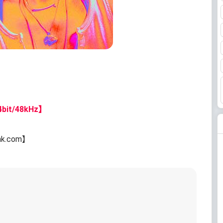
bit/48kHz】
nk.com】