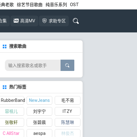
经典老歌
综艺节目歌曲
纯音乐系列
OST
合集
高清MV
求助专区
搜索歌曲
热门标签
RubberBand
NewJeans
毛不易
容祖儿
刘宇宁
ITZY
张敬轩
张碧晨
陈慧琳
C AllStar
aespa
林俊杰