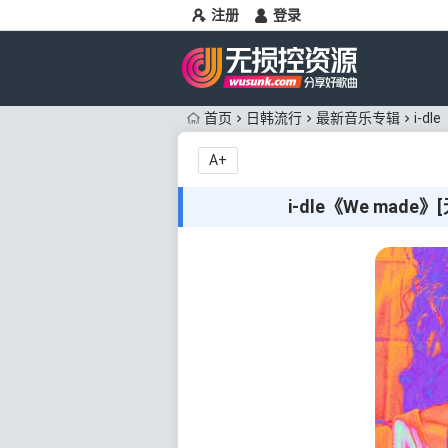
注册
登录
首页
日韩流行
最新音乐专辑
i-d
A+
i-dle《We made