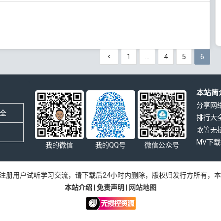
1
…
4
5
6
本站简
分享网
全
排行大
歌等无
MV下
我的微信
我的QQ号
微信公众号
注册用户试听学习交流，请下载后24小时内删除，版权归发行方所有，
本站介绍
|
免责声明
|
网站地图