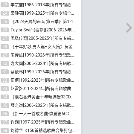
23
李宗盛[1986-2018年]所有专辑歌曲合集打包[无损FLAC/MP3/8.82GB]百度云网盘下载
24
梁静茹[1999-2025年]所有专辑全部歌曲打包[无损FLAC/MP3/10.71GB]百度云网盘下载
25
《2024天赐的声音 第五季》第1-12期歌曲[无损FLAC/MP3]百度云网盘下载
26
Taylor Swift(泰勒)[2006-2026年]所有歌曲合集打包[无损FLAC/MP3/23.78GB]百度云网盘下载
27
凤凰传奇[2005-2025年]所有专辑歌曲合集[无损WAV/FLAC+MP3/11.62GB]百度云网盘下载
28
《十年好歌·男人篇+女人篇》黄金国语珍藏6CD[无损WAV/MP3/4.09GB]百度云网盘下载
29
周传雄[1990-2026年]所有专辑歌曲全集[无损FLAC/MP3/10GB]百度云网盘下载
30
方大同[2005-2024年]所有专辑歌曲合集[高品质MP3+无损FLAC/7.59GB]百度云网盘下载
31
蔡依林[1999-2026年]所有专辑歌曲合集[无损FLAC/MP3/23.32GB]百度云网盘下载
32
伍佰[1992-2023年]所有专辑歌曲合集[高品质MP3/320K/3.92GB]百度云网盘下载
33
赵雷[2011-2024年]所有专辑歌曲打包[无损FLAC/MP3/2.64GB]百度云网盘下载
34
《滚石香港黄金十年精选辑33CD》[无损APE/WAV分轨/13.6GB]百度云网盘下载
35
薛之谦[2006-2025年]所有专辑歌曲合集[无损FLAC/MP3/5.20GB]百度云网盘下载
36
《新一人一首成名曲·挚爱篇6CD》[无损MP3/DTS/WAV分轨/4.43GB]百度云网盘下载
37
许巍[1997-2025年]所有专辑歌曲合集打包[无损FLAC/MP3/7.48GB]百度云网盘下载
38
刘德华《150首精选歌曲合集打包》[无损FLAC/MP3/5.26GB]百度云网盘下载