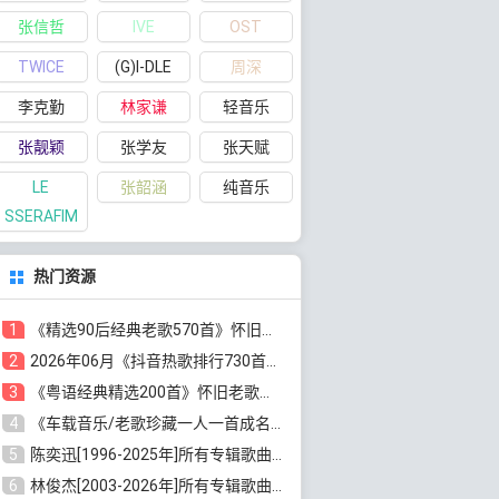
张信哲
IVE
OST
TWICE
(G)I-DLE
周深
李克勤
林家谦
轻音乐
张靓颖
张学友
张天赋
LE
张韶涵
纯音乐
SSERAFIM
热门资源
1
《精选90后经典老歌570首》怀旧歌曲合集[高品质MP3/320K/5.44GB]百度云网盘下载
2
2026年06月《抖音热歌排行730首》最火热门歌曲整理[高品质MP3/320K/5.35GB]百度云网盘下载
3
《粤语经典精选200首》怀旧老歌大全[无损FLAC/MP3/6.77GB]百度云网盘下载
4
《车载音乐/老歌珍藏一人一首成名曲12CD》[无损WAV分轨+MP3/6.79GB]百度云网盘下载
5
陈奕迅[1996-2025年]所有专辑歌曲合集[无损FLAC/MP3/48.18GB]百度云网盘下载
6
林俊杰[2003-2026年]所有专辑歌曲全集[无损FLAC/MP3/13.05GB]百度云网盘下载