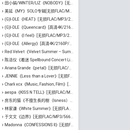
田小娟/WINTER/LIZ《NOBODY》[无损FLAC/MP3/68MB]百度云网盘下载
美延《MY》SOLO专辑[无损FLAC/MP3/507MB]百度云网盘下载
(G)I-DLE《HEAT》[无损FLAC/MP3/217MB]百度云网盘下载
(G)I-DLE《Queencard》[高清4K/2160P/MP4/3GB]迅雷云网盘下载
(G)I-DLE《I feel》[无损FLAC/MP3/298MB]百度云网盘下载
(G)I-DLE《Allergy》[高清4K/2160P/MKV/2.53GB]阿里云网盘下载
Red Velvet《Velvet Summer – Summer Mini Album》[无损FLAC/MP3/372MB]百度云网盘下载
陈洁仪《着迷 Spellbound Concert Live Recording: 10th Anniversary (Live)》[无损FLAC/MP3/671MB]百度云网盘下载
Ariana Grande《petal》[无损FLAC/MP3/544MB]百度云网盘下载
JENNIE《Less than a Lover》[无损FLAC/MP3/37MB]百度云网盘下载
Charli xcx《Music, Fashion, Film》[无损FLAC/MP3/639MB]百度云网盘下载
aespa《KISS N TELL》[无损FLAC/MP3/417MB]百度云网盘下载
房东的猫《不擅生長的樹（Isness）》[无损FLAC/MP3/252MB]百度云网盘下载
林家谦《White Summer》[无损FLAC/MP3/1.81GB]百度云网盘下载
于文文《边界》[无损FLAC/MP3/566MB]百度云网盘下载
Madonna《CONFESSIONS II》[无损FLAC/MP3/1.15GB]百度云网盘下载