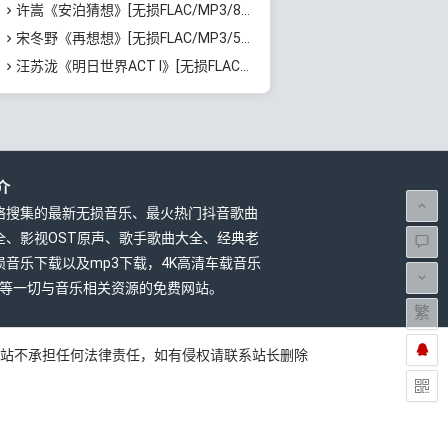
许嵩《安泊猜想》[无损FLAC/MP3/801MB]百度云网盘下载
宋冬野《再想想》[无损FLAC/MP3/513MB]百度云网盘下载
汪苏泷《明日世界ACT I》[无损FLAC/MP3/861MB]百度云网盘下载
介
络搜集的最新无损音乐、最火热门抖音歌曲
全、影视OST原声、歌手歌曲大全、经典老
损音乐下载以及mp3下载，4K高清车载音乐
载等一切与音乐相关资源的免费网站。
繁
本站不承担任何法律责任，如有侵权请联系站长删除