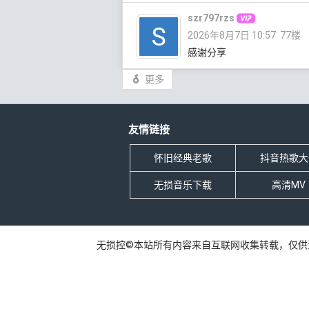
szr797rzs
2026年8月7日 10:57
77楼
感谢分享
更多
友情链接
怀旧经典老歌
抖音热歌大
无损音乐下载
高清MV
无损控©本站所有内容来自互联网收集转载，仅供