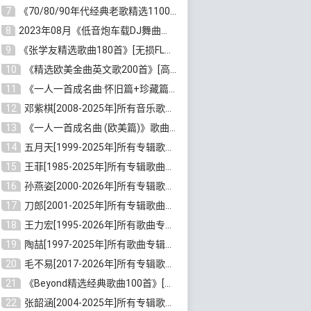
7
《70/80/90年代经典老歌精选1100首》[高品质MP3/320K/10GB]百度云网盘下载
8
2023年08月《低音炮车载DJ舞曲排行360首》劲爆歌曲合集[高品质MP3/320K/2.86GB]百度云网盘下载
9
《张学友精选歌曲180首》[无损FLAC/MP3/6.26GB]百度云网盘下载
10
《精选欧美金曲英文歌200首》[高品质MP3/320K/1.81GB]百度云网盘下载
11
《一人一首成名曲·怀旧篇+珍藏篇4CD》[无损WAV/DTS+高品质MP3/6.88GB]百度云网盘下载
12
邓紫棋[2008-2025年]所有音乐歌曲合集[无损FLAC/MP3/8.99GB]百度云网盘下载
13
《一人一首成名曲 (欧美篇)》歌曲合集打包[无损WAV/MP3/6.13GB]百度云网盘下载
14
五月天[1999-2025年]所有专辑歌曲合集打包[无损FLAC/MP3/23.84GB]百度云网盘下载
15
王菲[1985-2025年]所有专辑歌曲合集[无损FLAC/WAV/APE分轨+MP3/23.06GB]百度云网盘下载
16
孙燕姿[2000-2026年]所有专辑歌曲合集[无损FLAC/MP3/9.73GB]百度云网盘下载
17
刀郎[2001-2025年]所有专辑歌曲合集打包[无损FLAC/MP3/8.91GB]百度云网盘下载
18
王力宏[1995-2026年]所有歌曲专辑合集[无损FLAC/MP3/14.41GB]百度云网盘下载
19
陶喆[1997-2025年]所有歌曲专辑合集[无损FLAC/MP3/7.75GB]百度云网盘下载
20
毛不易[2017-2026年]所有专辑歌曲合集[无损FLAC/MP3/5.72GB]百度云网盘下载
21
《Beyond精选经典歌曲100首》[无损FLAC/MP3/3.85GB]百度云网盘下载
22
张韶涵[2004-2025年]所有专辑歌曲合集 [无损MP3/FLAC/7.5GB]百度云网盘下载