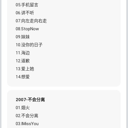
05.手机留言
06.讲不听
07.向左走向右走
08.StopNow
09.妹妹
10.没你的日子
11.海边
12.道歉
13.爱上她
14.想爱
2007-不会分离
01.烟火
02.不会分离
03.IMissYou