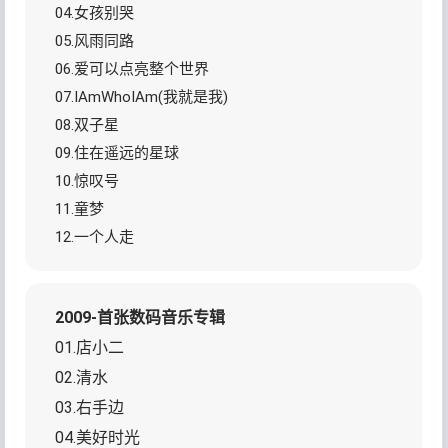
04.女孩别哭
05.风雨同路
06.爱可以点亮整个世界
07.IAmWhoIAm(我就是我)
08.双子星
09.住在遥远的星球
10.惊叹号
11.童梦
12.一个人走
2009-首张数码音乐专辑
01.店小二
02.清水
03.右手边
04.美好时光