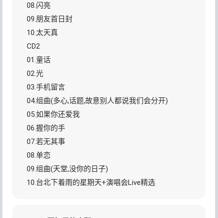
08.闪亮
09.朋友首日封
10.太天真
CD2
01.童话
02.光
03.手机留言
04.组曲(多心,话题,故意别人都说我们会分开)
05.如果你还爱我
06.握你的手
07.若无其事
08.单恋
09.组曲(天堂,没你的日子)
10.台北下着雨的星期天+演唱会Live精选