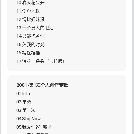
10.春天花会开
11.伤心地铁
12.情比姐妹深
13.一个男人的眼泪
14.只能抱著你
15.欠我的时光
16.裙摆摇摇
17.浪花一朵朵（卡拉版）
2001-第1次个人创作专辑
01.Intro
02.单恋
03.第一次
04.StopNow
05.我爱你?在哪里