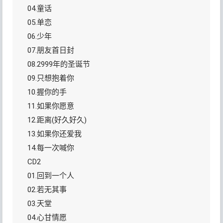
04.童话
05.单恋
06.少年
07.朋友首日封
08.2999年的圣诞节
09.只想抱着你
10.握你的手
11.如果你愿意
12.距离(好久好久)
13.如果你还爱我
14.每一次喊你
CD2
01.回到一个人
02.若无其事
03.天堂
04.心甘情愿