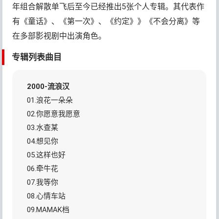
年组合解散单飞后至今已经推出5张个人专辑。其代表作
有《童话》、《第一次》、《约定》》《不会分离》等
在多部影视剧中出演角色。
专辑列表曲目
2000-流浪汉
01.浪花一朵朵
02.你愿意我愿意
03.水查某
04.想见你
05.这样也好
06.牵牛花
07.我等你
08.心情车站
09.MAMAK档