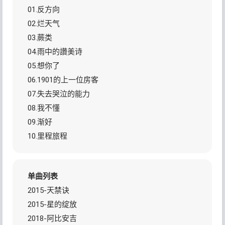
01.反方向
02.烂天气
03.蕨类
04.雨中的讚美诗
05.想你了
06.1901的上一位房客
07.失去哭泣的能力
08.我不懂
09.渐好
10.里程旅程
单曲列表
2015-天禁诀
2015-星的绽放
2018-阿比安吉