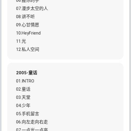
06.握你的手
07.漫步太空的人
08.讲不听
09.心甘情愿
10.HeyFriend
11.光
12.私人空间
2005-童话
01.INTRO
02.童话
03.天堂
04.少年
05.手机留言
06.向左走向右走
07.一点光一点亮