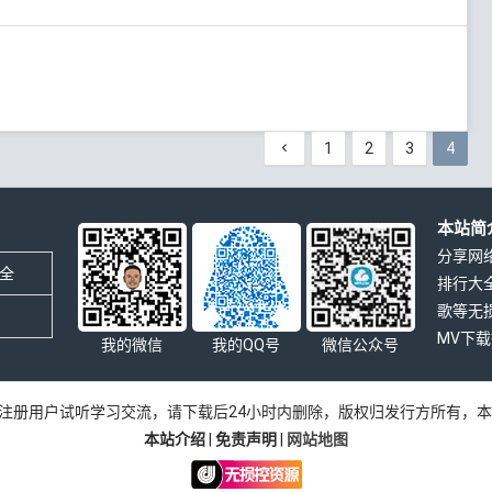
1
2
3
4
本站简
分享网
全
排行大
歌等无
MV下
我的微信
我的QQ号
微信公众号
注册用户试听学习交流，请下载后24小时内删除，版权归发行方所有，
本站介绍
|
免责声明
|
网站地图