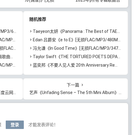
342MB]百度
FLAC/MP3/90MB]百度云
集打包[无损
网盘下载
FLAC/MP3/6.15GB]百度
随机推荐
云网盘下载
]百度云网盘下载
Taeyeon太妍《Panorama : The Best of TAEYEON》[无损FLAC/MP3/1.04GB]百度云网盘下载
百度云网盘下载
Edan 吕爵安《e to E》[无损FLAC/MP3/480MB]百度云网盘下载
]百度云网盘下载
冯允谦《In Good Time》[无损FLAC/MP3/347MB]百度云网盘下载
]百度云网盘下载
Taylor Swift《THE TORTURED POETS DEPARTMENT: THE ANTHOLOGY》[无损FLAC/MP3/2.28GB]百度云网盘下载
]百度云网盘下载
蓝奕邦《不要人见人爱 20th Anniversary Remastered Edition》[无损FLAC/MP3/904MB]百度云网盘下载
下一篇
云网盘下载
艺声《Unfading Sense – The 5th Mini Album》[无损FLAC/MP3/198MB]百度云网盘下载
须
登录
才能发表评论！