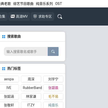
经典老歌
综艺节目歌曲
纯音乐系列
OST
合集
高清MV
求助专区
搜索歌曲
热门标签
aespa
周深
刘宇宁
IVE
RubberBand
张碧晨
张韶涵
林家谦
毛不易
张敬轩
ITZY
纯音乐