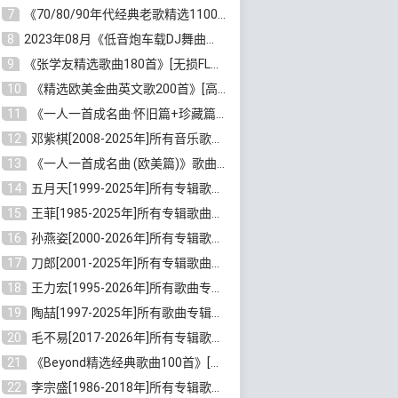
7
《70/80/90年代经典老歌精选1100首》[高品质MP3/320K/10GB]百度云网盘下载
8
2023年08月《低音炮车载DJ舞曲排行360首》劲爆歌曲合集[高品质MP3/320K/2.86GB]百度云网盘下载
9
《张学友精选歌曲180首》[无损FLAC/MP3/6.26GB]百度云网盘下载
10
《精选欧美金曲英文歌200首》[高品质MP3/320K/1.81GB]百度云网盘下载
11
《一人一首成名曲·怀旧篇+珍藏篇4CD》[无损WAV/DTS+高品质MP3/6.88GB]百度云网盘下载
12
邓紫棋[2008-2025年]所有音乐歌曲合集[无损FLAC/MP3/8.99GB]百度云网盘下载
13
《一人一首成名曲 (欧美篇)》歌曲合集打包[无损WAV/MP3/6.13GB]百度云网盘下载
14
五月天[1999-2025年]所有专辑歌曲合集打包[无损FLAC/MP3/23.84GB]百度云网盘下载
15
王菲[1985-2025年]所有专辑歌曲合集[无损FLAC/WAV/APE分轨+MP3/23.06GB]百度云网盘下载
16
孙燕姿[2000-2026年]所有专辑歌曲合集[无损FLAC/MP3/9.73GB]百度云网盘下载
17
刀郎[2001-2025年]所有专辑歌曲合集打包[无损FLAC/MP3/8.91GB]百度云网盘下载
18
王力宏[1995-2026年]所有歌曲专辑合集[无损FLAC/MP3/14.41GB]百度云网盘下载
19
陶喆[1997-2025年]所有歌曲专辑合集[无损FLAC/MP3/7.75GB]百度云网盘下载
20
毛不易[2017-2026年]所有专辑歌曲合集[无损FLAC/MP3/5.72GB]百度云网盘下载
21
《Beyond精选经典歌曲100首》[无损FLAC/MP3/3.85GB]百度云网盘下载
22
李宗盛[1986-2018年]所有专辑歌曲合集打包[无损FLAC/MP3/8.82GB]百度云网盘下载