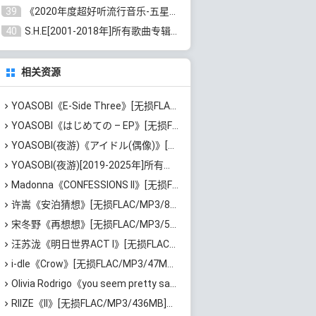
39
《2020年度超好听流行音乐-五星珍藏版10CD》[无损WAV/MP3/6.77GB]百度云网盘下载
40
S.H.E[2001-2018年]所有歌曲专辑打包[无损FLAC/MP3/16.05GB]百度云网盘下载
相关资源
YOASOBI《E-Side Three》[无损FLAC/MP3/680MB]百度云网盘下载
YOASOBI《はじめての – EP》[无损FLAC/MP3/342MB]百度云网盘下载
YOASOBI(夜游)《アイドル(偶像)》[无损FLAC/MP3/90MB]百度云网盘下载
YOASOBI(夜游)[2019-2025年]所有专辑歌曲合集打包[无损FLAC/MP3/6.15GB]百度云网盘下载
Madonna《CONFESSIONS II》[无损FLAC/MP3/1.15GB]百度云网盘下载
许嵩《安泊猜想》[无损FLAC/MP3/801MB]百度云网盘下载
宋冬野《再想想》[无损FLAC/MP3/513MB]百度云网盘下载
汪苏泷《明日世界ACT I》[无损FLAC/MP3/861MB]百度云网盘下载
i-dle《Crow》[无损FLAC/MP3/47MB]百度云网盘下载
Olivia Rodrigo《you seem pretty sad for a girl so in love》[无损FLAC/MP3/745MB]百度云网盘下载
RIIZE《II》[无损FLAC/MP3/436MB]百度云网盘下载