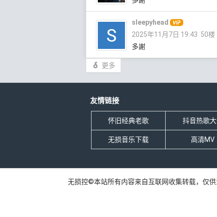
sleepyhead
2025年11月7日 19:43
50楼
多謝
更多
友情链接
怀旧经典老歌
抖音热歌大
无损音乐下载
高清MV
无损控©本站所有内容来自互联网收集转载，仅供