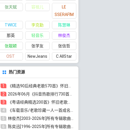
张天赋
容祖儿
LE
SSERAFIM
TWICE
李克勤
陈慧琳
那英
轻音乐
林俊杰
张靓颖
张学友
张信哲
OST
NewJeans
C AllStar
热门资源
1
《精选90后经典老歌570首》怀旧歌曲合集[高品质MP3/320K/5.44GB]百度云网盘下载
2
2026年06月《抖音热歌排行730首》最火热门歌曲整理[高品质MP3/320K/5.35GB]百度云网盘下载
3
《粤语经典精选200首》怀旧老歌大全[无损FLAC/MP3/6.77GB]百度云网盘下载
4
《车载音乐/老歌珍藏一人一首成名曲12CD》[无损WAV分轨+MP3/6.79GB]百度云网盘下载
5
林俊杰[2003-2026年]所有专辑歌曲全集[无损FLAC/MP3/13.05GB]百度云网盘下载
6
陈奕迅[1996-2025年]所有专辑歌曲合集[无损FLAC/MP3/48.18GB]百度云网盘下载