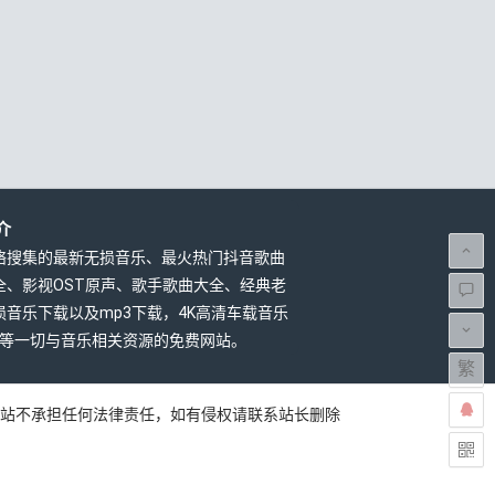
介
络搜集的最新无损音乐、最火热门抖音歌曲
全、影视OST原声、歌手歌曲大全、经典老
损音乐下载以及mp3下载，4K高清车载音乐
载等一切与音乐相关资源的免费网站。
繁
本站不承担任何法律责任，如有侵权请联系站长删除