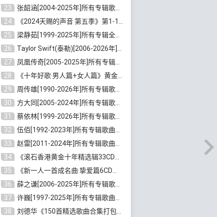
23
张韶涵[2004-2025年]所有专辑歌曲合集 [无损MP3/FLAC/7.5GB]百度云网盘下载
24
《2024天赐的声音 第五季》第1-12期歌曲[无损FLAC/MP3]百度云网盘下载
25
梁静茹[1999-2025年]所有专辑全部歌曲打包[无损FLAC/MP3/10.71GB]百度云网盘下载
26
Taylor Swift(泰勒)[2006-2026年]所有歌曲合集打包[无损FLAC/MP3/23.78GB]百度云网盘下载
27
凤凰传奇[2005-2025年]所有专辑歌曲合集[无损WAV/FLAC+MP3/11.62GB]百度云网盘下载
28
《十年好歌·男人篇+女人篇》黄金国语珍藏6CD[无损WAV/MP3/4.09GB]百度云网盘下载
29
周传雄[1990-2026年]所有专辑歌曲全集[无损FLAC/MP3/10GB]百度云网盘下载
30
方大同[2005-2024年]所有专辑歌曲合集[高品质MP3+无损FLAC/7.59GB]百度云网盘下载
31
蔡依林[1999-2026年]所有专辑歌曲合集[无损FLAC/MP3/23.32GB]百度云网盘下载
32
伍佰[1992-2023年]所有专辑歌曲合集[高品质MP3/320K/3.92GB]百度云网盘下载
33
赵雷[2011-2024年]所有专辑歌曲打包[无损FLAC/MP3/2.64GB]百度云网盘下载
34
《滚石香港黄金十年精选辑33CD》[无损APE/WAV分轨/13.6GB]百度云网盘下载
35
《新一人一首成名曲·挚爱篇6CD》[无损MP3/DTS/WAV分轨/4.43GB]百度云网盘下载
36
薛之谦[2006-2025年]所有专辑歌曲合集[无损FLAC/MP3/5.20GB]百度云网盘下载
37
许巍[1997-2025年]所有专辑歌曲合集打包[无损FLAC/MP3/7.48GB]百度云网盘下载
38
刘德华《150首精选歌曲合集打包》[无损FLAC/MP3/5.26GB]百度云网盘下载