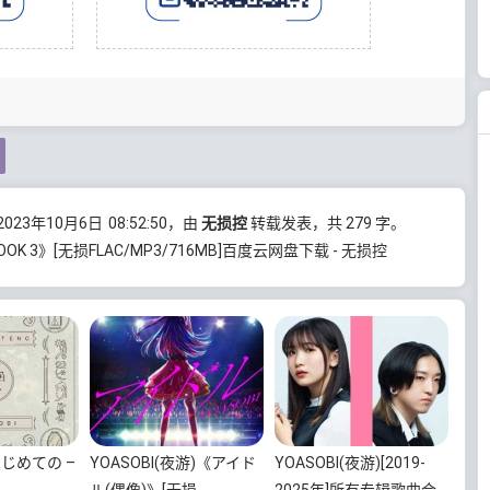
23年10月6日
08:52:50
，由
无损控
转载发表，共 279 字。
BOOK 3》[无损FLAC/MP3/716MB]百度云网盘下载 - 无损控
はじめての –
YOASOBI(夜游)《アイド
YOASOBI(夜游)[2019-
ル(偶像)》[无损
2025年]所有专辑歌曲合