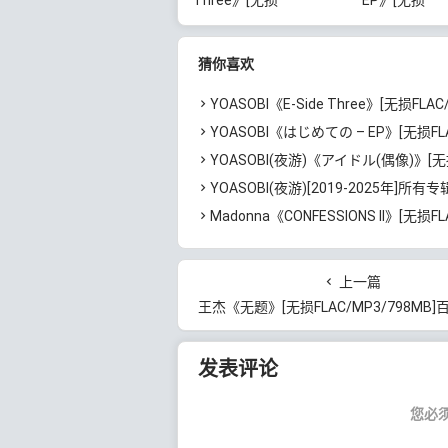
FLAC/MP3/680MB]百度
FLAC/MP3/
云网盘下载
云网盘下载
猜你喜欢
YOASOBI《E-Side Three》[无损FLAC/MP3/680MB
YOASOBI《はじめての – EP》[无损FLAC/MP3/342MB]
YOASOBI(夜游)《アイドル(偶像)》[无损FLAC/MP3/90MB
YOASOBI(夜游)[2019-2025年]所有专辑歌曲合集打包[无损FLAC/MP3/6.15GB
Madonna《CONFESSIONS II》[无损FLAC/MP3/1.15GB
上一篇
王杰《无题》[无损FLAC/MP3/798MB]百度
发表评论
您必