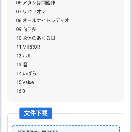
06.アタシは問題作
07.リベリオン
08.オールナイトレディオ
09.向日葵
10.永遠のあくる日
11.MIRROR
12.ルル
13.唱
14.いばら
15.Value
16.0
文件下载