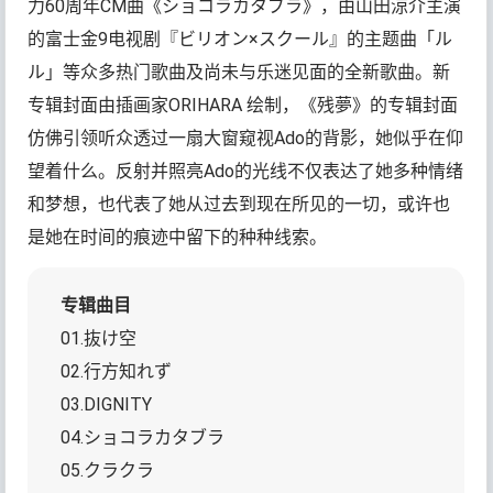
力60周年CM曲《ショコラカタブラ》，由山田涼介主演
的富士金9电视剧『ビリオン×スクール』的主题曲「ル
ル」等众多热门歌曲及尚未与乐迷见面的全新歌曲。新
专辑封面由插画家ORIHARA 绘制，《残夢》的专辑封面
仿佛引领听众透过一扇大窗窥视Ado的背影，她似乎在仰
望着什么。反射并照亮Ado的光线不仅表达了她多种情绪
和梦想，也代表了她从过去到现在所见的一切，或许也
是她在时间的痕迹中留下的种种线索。
专辑曲目
01.抜け空
02.行方知れず
03.DIGNITY
04.ショコラカタブラ
05.クラクラ