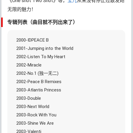
《One shot Two Shot》等，
宝儿
从来没有停止过散发她
无限的魅力！
专辑列表（曲目就不列出来了）
2000-IDPEACE B
2001-Jumping into the World
2002-Listen To My Heart
2002-Miracle
2002-No.1 (独一无二)
2002-Peace B Remixes
2003-Atlantis Princess
2003-Double
2003-Next World
2003-Rock With You
2003-Shine We Are
2003-Valenti