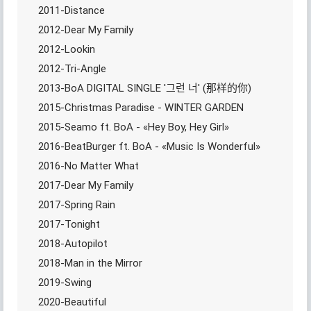
2011-Distance
2012-Dear My Family
2012-Lookin
2012-Tri-Angle
2013-BoA DIGITAL SINGLE '그런 너' (那样的你)
2015-Christmas Paradise - WINTER GARDEN
2015-Seamo ft. BoA - «Hey Boy, Hey Girl»
2016-BeatBurger ft. BoA - «Music Is Wonderful»
2016-No Matter What
2017-Dear My Family
2017-Spring Rain
2017-Tonight
2018-Autopilot
2018-Man in the Mirror
2019-Swing
2020-Beautiful