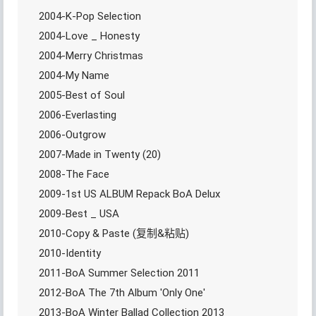
2004-K-Pop Selection
2004-Love _ Honesty
2004-Merry Christmas
2004-My Name
2005-Best of Soul
2006-Everlasting
2006-Outgrow
2007-Made in Twenty (20)
2008-The Face
2009-1st US ALBUM Repack BoA Delux
2009-Best _ USA
2010-Copy & Paste (复制&粘贴)
2010-Identity
2011-BoA Summer Selection 2011
2012-BoA The 7th Album 'Only One'
2013-BoA Winter Ballad Collection 2013