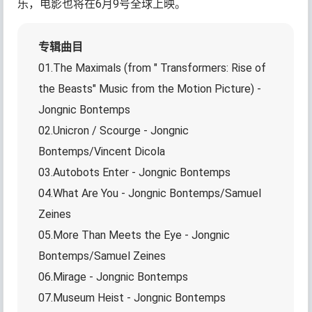
乐，电影也将在6月9号全球上映。
专辑曲目
01.The Maximals (from " Transformers: Rise of
the Beasts" Music from the Motion Picture) -
Jongnic Bontemps
02.Unicron / Scourge - Jongnic
Bontemps/Vincent Dicola
03.Autobots Enter - Jongnic Bontemps
04.What Are You - Jongnic Bontemps/Samuel
Zeines
05.More Than Meets the Eye - Jongnic
Bontemps/Samuel Zeines
06.Mirage - Jongnic Bontemps
07.Museum Heist - Jongnic Bontemps