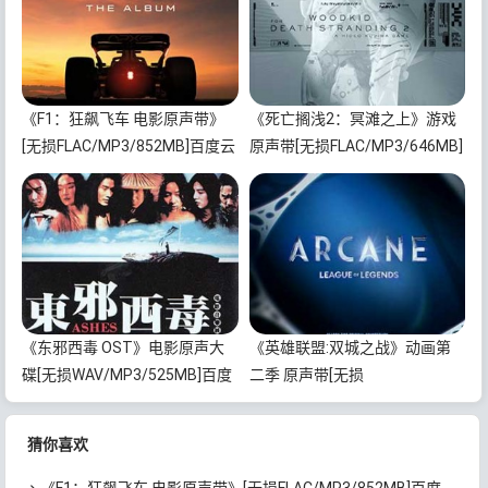
《F1：狂飙飞车 电影原声带》
《死亡搁浅2：冥滩之上》游戏
[无损FLAC/MP3/852MB]百度云
原声带[无损FLAC/MP3/646MB]
网盘下载
百度云网盘下载
《东邪西毒 OST》电影原声大
《英雄联盟:双城之战》动画第
碟[无损WAV/MP3/525MB]百度
二季 原声带[无损
云网盘下载
FLAC/MP3/572MB]百度云网盘
下载
猜你喜欢