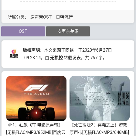
所属分类：
原声带OST
日韩流行
OST
安室奈美惠
版权声明：
本文来源于网络，于2023年6月27日
09:28:14
，由
无损控
转载发表，共 767 字。
《F1：狂飙飞车 电影原声带》
《死亡搁浅2：冥滩之上》游戏
[无损FLAC/MP3/852MB]百度云
原声带[无损FLAC/MP3/646MB]