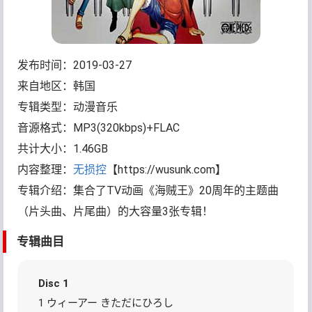
发布时间：2019-03-27
来自地区：韩国
专辑类型：动漫音乐
音源格式：MP3(320kbps)+FLAC
共计大小：1.46GB
内容整理：
无损控
【https://wusunk.com】
专辑介绍：集合了TV动画《海贼王》20周年的主题曲
（片头曲、片尾曲）的大容量3张专辑！
专辑曲目
Disc 1
1 ウィーアー きただにひろし