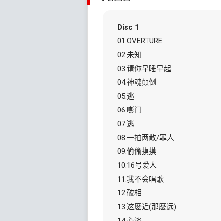
Disc 1
01.OVERTURE
02.未知
03.请你早睡早起
04.神魂颠倒
05.逃
06.嘭门
07.逃
08.一拍两散/罪人
09.偷偷摸摸
10.16号爱人
11.我不会唱歌
12.破相
13.这麽近(那麽远)
14.心淡