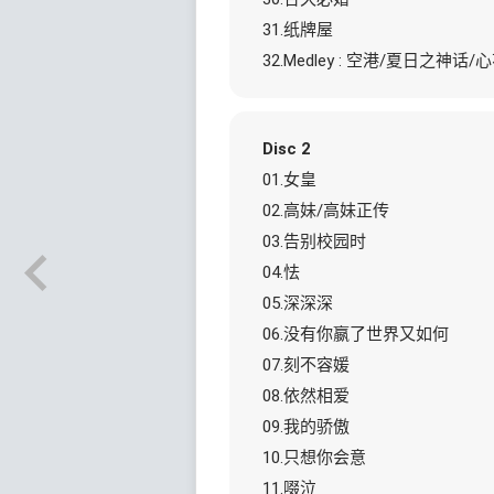
31.纸牌屋
32.Medley : 空港/夏日之
Disc 2
01.女皇
02.高妹/高妹正传
03.告别校园时
04.怯
05.深深深
06.没有你嬴了世界又如何
07.刻不容媛
08.依然相爱
09.我的骄傲
10.只想你会意
11.啜泣