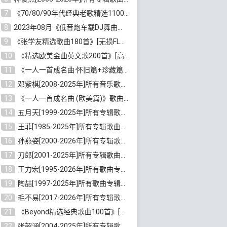
7
《70/80/90年代经典老歌精选1100首》[高品质MP3/320K/10GB]百度云网盘下载
8
2023年08月《低音炮车载DJ舞曲排行360首》劲爆歌曲合集[高品质MP3/320K/2.86GB]百度云网盘下载
9
《张学友精选歌曲180首》[无损FLAC/MP3/6.26GB]百度云网盘下载
10
《精选欧美金曲英文歌200首》[高品质MP3/320K/1.81GB]百度云网盘下载
11
《一人一首成名曲·怀旧篇+珍藏篇4CD》[无损WAV/DTS+高品质MP3/6.88GB]百度云网盘下载
12
邓紫棋[2008-2025年]所有音乐歌曲合集[无损FLAC/MP3/8.99GB]百度云网盘下载
13
《一人一首成名曲 (欧美篇)》歌曲合集打包[无损WAV/MP3/6.13GB]百度云网盘下载
14
五月天[1999-2025年]所有专辑歌曲合集打包[无损FLAC/MP3/23.84GB]百度云网盘下载
15
王菲[1985-2025年]所有专辑歌曲合集[无损FLAC/WAV/APE分轨+MP3/23.06GB]百度云网盘下载
16
孙燕姿[2000-2026年]所有专辑歌曲合集[无损FLAC/MP3/9.73GB]百度云网盘下载
17
刀郎[2001-2025年]所有专辑歌曲合集打包[无损FLAC/MP3/8.91GB]百度云网盘下载
18
王力宏[1995-2026年]所有歌曲专辑合集[无损FLAC/MP3/14.41GB]百度云网盘下载
19
陶喆[1997-2025年]所有歌曲专辑合集[无损FLAC/MP3/7.75GB]百度云网盘下载
20
毛不易[2017-2026年]所有专辑歌曲合集[无损FLAC/MP3/5.72GB]百度云网盘下载
21
《Beyond精选经典歌曲100首》[无损FLAC/MP3/3.85GB]百度云网盘下载
22
张韶涵[2004-2025年]所有专辑歌曲合集 [无损MP3/FLAC/7.5GB]百度云网盘下载