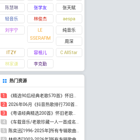
陈慧琳
张学友
张天赋
轻音乐
林俊杰
aespa
刘宇宁
LE
纯音乐
SSERAFIM
周深
ITZY
容祖儿
C AllStar
林家谦
李克勤
热门资源
1
《精选90后经典老歌570首》怀旧歌曲合集[高品质MP3/320K/5.44GB]百度云网盘下载
2
2026年06月《抖音热歌排行730首》最火热门歌曲整理[高品质MP3/320K/5.35GB]百度云网盘下载
3
《粤语经典精选200首》怀旧老歌大全[无损FLAC/MP3/6.77GB]百度云网盘下载
4
《车载音乐/老歌珍藏一人一首成名曲12CD》[无损WAV分轨+MP3/6.79GB]百度云网盘下载
5
陈奕迅[1996-2025年]所有专辑歌曲合集[无损FLAC/MP3/48.18GB]百度云网盘下载
6
林俊杰[2003-2026年]所有专辑歌曲全集[无损FLAC/MP3/13.05GB]百度云网盘下载