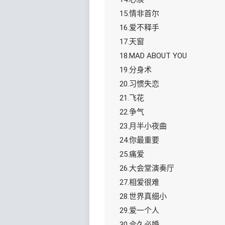
15.情非首尔
16.爱不释手
17.天窗
18.MAD ABOUT YOU
19.分身术
20.习惯失恋
21.飞花
22.争气
23.月半小夜曲
24.你最重要
25.痛爱
26.大会堂演奏厅
27.相爱很难
28.世界真细小
29.爱一个人
30.合久必婚