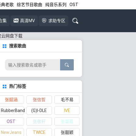
经典老歌
综艺节目歌曲
纯音乐系列
OST
合集
高清MV
求助专区
B]百度云网盘下载
搜索歌曲
热门标签
张韶涵
张信哲
毛不易
RubberBand
(G)I-DLE
IVE
OST
张敬轩
张碧晨
NewJeans
TWICE
张靓颖