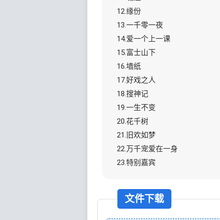
12.缘份
13.一千零一夜
14.爱一个上一课
15.富士山下
16.墙纸
17.好戏之人
18.搜神记
19.一生不变
20.花千树
21.旧欢如梦
22.万千宠爱在一身
23.特别嘉宾
文件下载