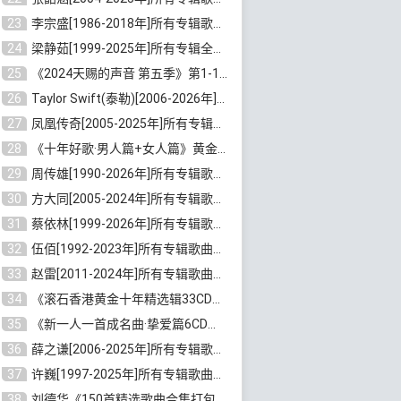
23
李宗盛[1986-2018年]所有专辑歌曲合集打包[无损FLAC/MP3/8.82GB]百度云网盘下载
24
梁静茹[1999-2025年]所有专辑全部歌曲打包[无损FLAC/MP3/10.71GB]百度云网盘下载
25
《2024天赐的声音 第五季》第1-12期歌曲[无损FLAC/MP3]百度云网盘下载
26
Taylor Swift(泰勒)[2006-2026年]所有歌曲合集打包[无损FLAC/MP3/23.78GB]百度云网盘下载
27
凤凰传奇[2005-2025年]所有专辑歌曲合集[无损WAV/FLAC+MP3/11.62GB]百度云网盘下载
28
《十年好歌·男人篇+女人篇》黄金国语珍藏6CD[无损WAV/MP3/4.09GB]百度云网盘下载
29
周传雄[1990-2026年]所有专辑歌曲全集[无损FLAC/MP3/10GB]百度云网盘下载
30
方大同[2005-2024年]所有专辑歌曲合集[高品质MP3+无损FLAC/7.59GB]百度云网盘下载
31
蔡依林[1999-2026年]所有专辑歌曲合集[无损FLAC/MP3/23.32GB]百度云网盘下载
32
伍佰[1992-2023年]所有专辑歌曲合集[高品质MP3/320K/3.92GB]百度云网盘下载
33
赵雷[2011-2024年]所有专辑歌曲打包[无损FLAC/MP3/2.64GB]百度云网盘下载
34
《滚石香港黄金十年精选辑33CD》[无损APE/WAV分轨/13.6GB]百度云网盘下载
35
《新一人一首成名曲·挚爱篇6CD》[无损MP3/DTS/WAV分轨/4.43GB]百度云网盘下载
36
薛之谦[2006-2025年]所有专辑歌曲合集[无损FLAC/MP3/5.20GB]百度云网盘下载
37
许巍[1997-2025年]所有专辑歌曲合集打包[无损FLAC/MP3/7.48GB]百度云网盘下载
38
刘德华《150首精选歌曲合集打包》[无损FLAC/MP3/5.26GB]百度云网盘下载