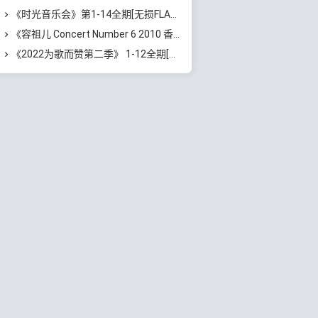
《时光音乐会》第1-14全期[无损FLAC/MP3]百度云网盘下载
《容祖儿 Concert Number 6 2010 香港红馆演唱会》[Blu-ray/BDMV/1080P/38.5G]百度云网盘下载
《2022为歌而赞第二季》 1-12全期[无损FLAC/MP3]百度云网盘下载