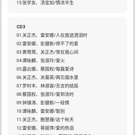
15.张学友、汤宝如/情浓半生
CD3
01.关正杰、雷安娜/人在旅途洒泪时
02.雷安娜、彭健新/停不了的爱
03.黄莺莺、关正杰/常在我心间
04.谭咏麟、张淑玲/爱火
05.露云娜、蔡国权/每篇爱诗
06.关正杰、关菊英/两忘烟水里
07.罗时丰、林淑容/无言的结局
08.蔡国权、张淑玲/爱到浓时
09.钟镇涛、彭健新/一段情
10.谭咏麟、雷安娜/暂别
11.关正杰、鲍慧珊/这个秋天
12.雷安娜、蒋丽萍/爱的热泪