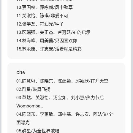
10.蔡国权、谭咏麟/风中劲草
11.关淑怡、陈琪/非爱不可
12.张学友、符润光/种子
13.区瑞强、关正杰、卢冠廷/蚌的启示
14.林海峰、周美茵/只因喜欢你
15.苏永康、许志安/活着就是精彩
CD6
01.陈慧琳、陈晓东、陈建颖、邱颖欣/打开天空
02.群星/鼓舞飞扬
03.草蜢、关淑怡、汤宝如、刘小慧/热力节后
Wombomba…
04.陈晓东、李蕙敏、郑中基、许志安、陈洁仪/全
面曝光
05.群星/为全世界歌唱