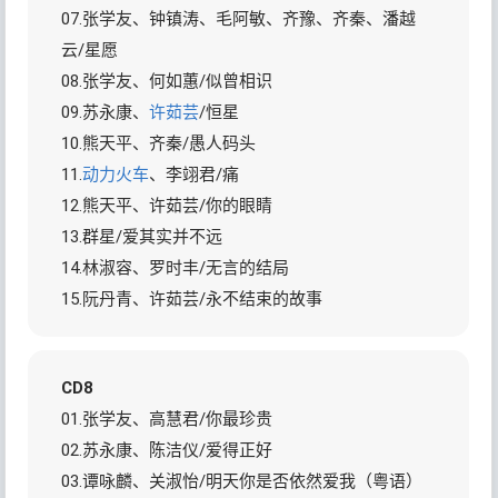
07.张学友、钟镇涛、毛阿敏、齐豫、齐秦、潘越
云/星愿
08.张学友、何如蕙/似曾相识
09.苏永康、
许茹芸
/恒星
10.熊天平、齐秦/愚人码头
11.
动力火车
、李翊君/痛
12.熊天平、许茹芸/你的眼睛
13.群星/爱其实并不远
14.林淑容、罗时丰/无言的结局
15.阮丹青、许茹芸/永不结束的故事
CD8
01.张学友、高慧君/你最珍贵
02.苏永康、陈洁仪/爱得正好
03.谭咏麟、关淑怡/明天你是否依然爱我（粤语）