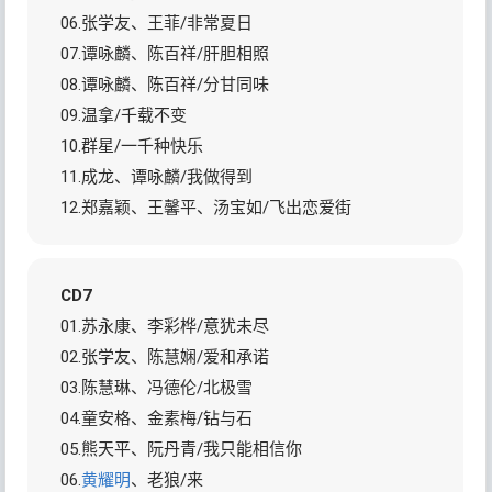
06.张学友、王菲/非常夏日
07.谭咏麟、陈百祥/肝胆相照
08.谭咏麟、陈百祥/分甘同味
09.温拿/千载不变
10.群星/一千种快乐
11.成龙、谭咏麟/我做得到
12.郑嘉颖、王馨平、汤宝如/飞出恋爱街
CD7
01.苏永康、李彩桦/意犹未尽
02.张学友、陈慧娴/爱和承诺
03.陈慧琳、冯德伦/北极雪
04.童安格、金素梅/钻与石
05.熊天平、阮丹青/我只能相信你
06.
黄耀明
、老狼/来