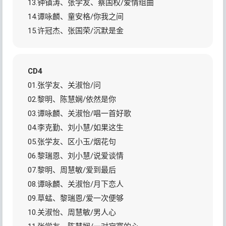
13.钟镇涛、张学友、蔡国权/爱情组曲
14.谭咏麟、童安格/你我之间
15.许冠杰、张国荣/沉默是金
CD4
01.张学友、关淑怡/问
02.黎明、陈慧娴/依然是你
03.谭咏麟、关淑怡/唱一首好歌
04.李克勤、刘小慧/如果这生
05.张学友、区小玉/烟花句
06.黎瑞恩、刘小慧/说爱谈情
07.黎明、周慧敏/爱到最后
08.谭咏麟、关淑怡/月下恋人
09.草蜢、黎瑞恩/爱一次便够
10.关淑怡、周慧敏/男人心