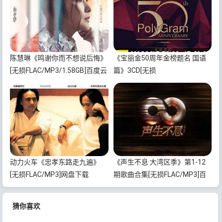
陈慧琳《鸣谢你而不想说后悔》
《宝丽金50周年金榜题名 国语
[无损FLAC/MP3/1.58GB]百度云
篇》3CD[无损
网盘下载
WAV/MP3/5.86GB]百度云网盘
下载
动力火车《忠孝东路走九遍》
《声生不息·大湾区季》第1-12
[无损FLAC/MP3]网盘下载
期歌曲合集[无损FLAC/MP3]百
度云网盘下载
猜你喜欢