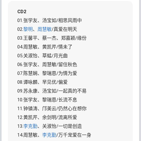
CD2
01.张学友、汤宝如/相思风雨中
02.
黎明
、
周慧敏
/真爱在明天
03.王馨平、蔡一杰、郑嘉颖/缘份
04.周慧敏、黄凯芹/情未了
05.关淑怡、草蜢/月光曲
06.张学友、周慧敏/留住秋色
07.陈慧娴、黎瑞恩/为情为爱
08.谭咏麟、早见优/偏爱
09.苏永康、汤宝如/一起真的不易
10.张学友、黎瑞恩/长流不息
11.钟镇涛、邝美云/仍然心在想你
12.黄凯芹、余剑明/流离所爱
13.
李克勤
、关淑怡/一切是创造
14.周慧敏、
李克勤
/万千宠爱在一身