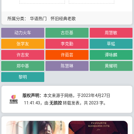
所属分类：
华语热门
怀旧经典老歌
动力火车
古巨基
周慧敏
张学友
李克勤
草蜢
许志安
许茹芸
谭咏麟
郑中基
陈慧琳
黄耀明
黎明
版权声明：
本文来源于网络，于2023年4月27日
11:41:43
，由
无损控
转载发表，共 2023 字。