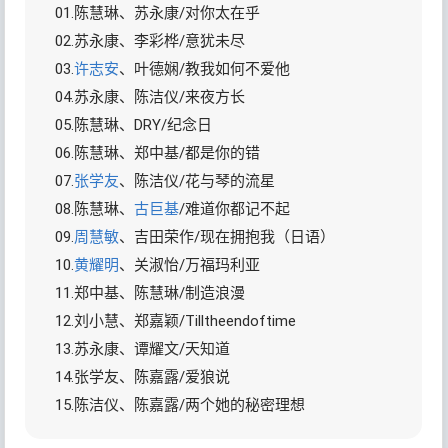
01.陈慧琳、苏永康/对你太在乎
02.苏永康、李彩桦/意犹未尽
03.
许志安
、叶德娴/教我如何不爱他
04.苏永康、陈洁仪/来夜方长
05.陈慧琳、DRY/纪念日
06.陈慧琳、郑中基/都是你的错
07.
张学友
、陈洁仪/花与琴的流星
08.陈慧琳、
古巨基
/难道你都记不起
09.
周慧敏
、吉田荣作/现在拥抱我（日语）
10.
黄耀明
、关淑怡/万福玛利亚
11.郑中基、陈慧琳/制造浪漫
12.刘小慧、郑嘉颖/Tilltheendoftime
13.苏永康、谭耀文/天知道
14.张学友、陈嘉露/爱狼说
15.陈洁仪、陈嘉露/两个她的秘密理想