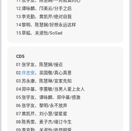
11.张学友、陈慧娴/一对寂寞的心
12.谭咏麟、邝美云/分手之后
13.李克勤、黄凯芹/绝对自我
14.黎明、陈慧娴/好想永远这样
15.草蜢、关淑怡/SoSad
CD5
01.张学友、陈慧娴/接近
02.
许志安
、吴国敬/真心真意
03.苏永康、陈慧琳/宜家先知
04.郑中基、李蕙敏/当男人爱上女人
05.张学友、谭咏麟、郑中基/感激
06.张学友、黎明/永不放弃
07.黄凯芹、刘小慧/望星星
08.陈秀雯、麦子杰/缘订今生
09.李克勤、关淑怡/依然相爱