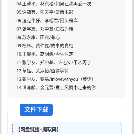
04.王馨平、林东松/如果让我再爱一次
05.许茹芸、熊天平/爱情电影
06.迪克牛仔、李翊君/回头是岸
07.张学友、郑中基/左右为难
08.苏永康、田震/有心
09.杨林、黄仲昆/故事的真相
10.王馨平、高明骏/今生注定
11.张学友、郑中基、许志安/甲乙丙丁
12.草蜢、关淑怡/值得等待
13.张学友、黎晶/Inlovewithyou（英语）
14.谭咏麟、金元萱/爱上风雨中走来的你
文件下载
【网盘链接+提取码】