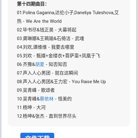
第十四期曲目：
01.Polina Gagarina,达伦小子,Daneliya Tuleshova,艾
热 - We Are the World
02.毕书尽&钱正昊 - 大幕将起
03.龚琳娜&王珮瑜&石倚洁 - 武魂
04.刘欢,谭维维 - 我要去哪里
05.刘欢 - 甄嬛+金缕衣+菩萨蛮+凤凰于飞
06.齐豫&
胡夏
- 知否知否
07.声入人心男团 - 就在这瞬间
08.声入人心男团&王力宏 - You Raise Me Up
09.吴青峰 - 歌颂者
10.吴青峰&
蔡依林
- 怪美的
11.杨坤 - 大河
12.杨坤&张杰 - 直到世界尽头