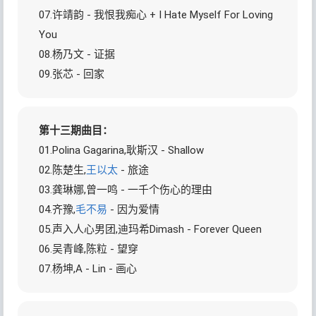
07.许靖韵 - 我恨我痴心 + I Hate Myself For Loving
You
08.杨乃文 - 证据
09.张芯 - 回家
第十三期曲目：
01.Polina Gagarina,耿斯汉 - Shallow
02.陈楚生,
王以太
- 旅途
03.龚琳娜,曾一鸣 - 一千个伤心的理由
04.齐豫,
毛不易
- 因为爱情
05.声入人心男团,迪玛希Dimash - Forever Queen
06.吴青峰,陈粒 - 望穿
07.杨坤,A - Lin - 画心