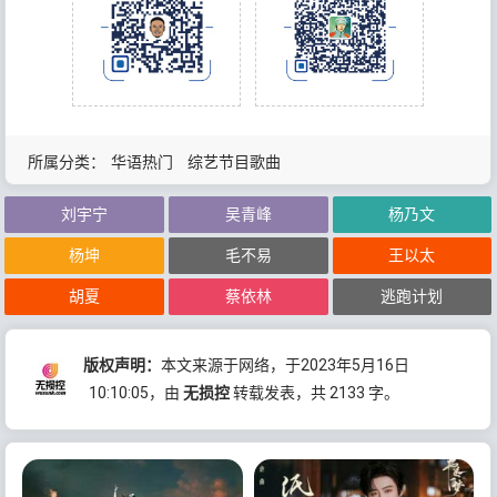
所属分类：
华语热门
综艺节目歌曲
刘宇宁
吴青峰
杨乃文
杨坤
毛不易
王以太
胡夏
蔡依林
逃跑计划
版权声明：
本文来源于网络，于2023年5月16日
10:10:05
，由
无损控
转载发表，共 2133 字。