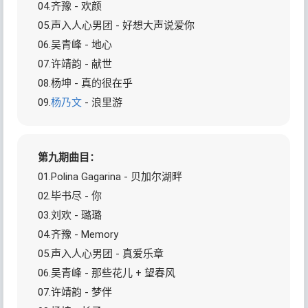
04.齐豫 - 欢颜
05.声入人心男团 - 好想大声说爱你
06.吴青峰 - 地心
07.许靖韵 - 献世
08.杨坤 - 真的很在乎
09.
杨乃文
- 浪里游
第九期曲目：
01.Polina Gagarina - 贝加尔湖畔
02.毕书尽 - 你
03.刘欢 - 璐璐
04.齐豫 - Memory
05.声入人心男团 - 真爱乐章
06.吴青峰 - 那些花儿 + 望春风
07.许靖韵 - 梦伴