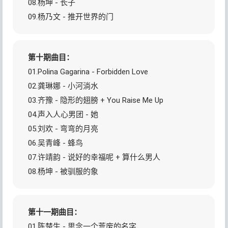
08.杨坤 - 长子
09.杨乃文 - 推开世界的门
第十期曲目：
01.Polina Gagarina - Forbidden Love
02.龚琳娜 - 小河淌水
03.齐豫 - 隐形的翅膀 + You Raise Me Up
04.声入人心男团 - 她
05.刘欢 - 弯弯的月亮
06.吴青峰 - 蜂鸟
07.许靖韵 - 说好的幸福呢 + 算什么男人
08.杨坤 - 被驯服的象
第十一期曲目：
01.陈楚生 - 思念一个荒废的名字