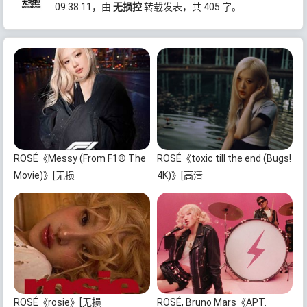
09:38:11
，由
无损控
转载发表，共 405 字。
ROSÉ《Messy (From F1® The
ROSÉ《toxic till the end (Bugs!
Movie)》[无损
4K)》[高清
FLAC/MP3/47MB]百度云网盘下
4K/2160P/MP4/2.7GB]迅雷云
载
网盘下载
ROSÉ《rosie》[无损
ROSÉ, Bruno Mars《APT.