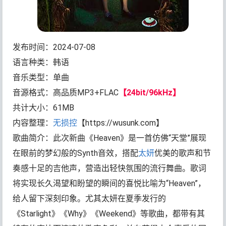
发布时间：2024-07-08
语言种类：韩语
音乐类型：单曲
音源格式：高品质MP3+FLAC
【24bit/96kHz】
共计大小：61MB
内容整理：
无损控
【https://wusunk.com】
歌曲简介：此次新曲《Heaven》是一首仿佛“天堂”展现
在眼前的梦幻般的Synth音效，搭配
太妍
优美的歌声和节
奏感十足的吉他声，营造出轻快氛围的流行舞曲。歌词
将实现长久渴望和盼望的瞬间的喜悦比喻为“Heaven”，
给人留下深刻印象。尤其太妍在夏季发行的
《Starlight》《Why》《Weekend》等歌曲，都带有其