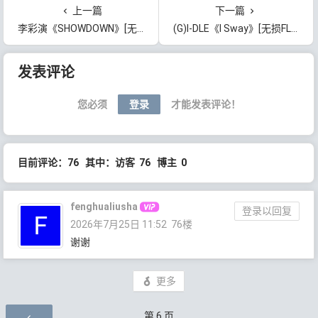
上一篇
下一篇
李彩演《SHOWDOWN》[无损FLAC/MP3/332MB]百度云网盘下载
(G)I-DLE《I Sway》[无损FLAC/MP3/273MB]百度云网盘下载
文章导航
发表评论
您必须
登录
才能发表评论！
目前评论：76 其中：访客 76 博主 0
fenghualiusha
登录以回复
2026年7月25日 11:52
76楼
谢谢
更多
评论导航
第
6
页