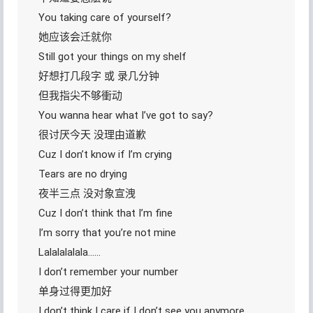
You taking care of yourself?
她应该会迁就你
Still got your things on my shelf
好想打几段字 或 录几分钟
但我指尖不够衝动
You wanna hear what I’ve got to say?
很讨厌今天 没理由道歉
Cuz I don’t know if I’m crying
Tears are no drying
夜半三点 没对象宣洩
Cuz I don’t think that I’m fine
I’m sorry that you’re not mine
Lalalalalala……
I don’t remember your number
单身过得更加好
I don’t think I care if I don’t see you anymore