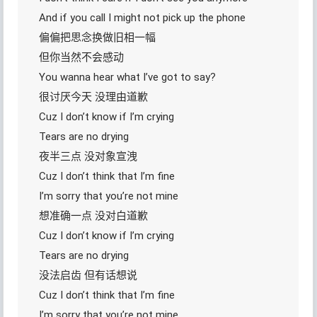
And if you call I might not pick up the phone
偏偏把思念换做旧相⼀幅
但你当然不会感动
You wanna hear what I’ve got to say?
很讨厌今天 没理由道歉
Cuz I don’t know if I’m crying
Tears are no drying
夜半三点 没对象宣洩
Cuz I don’t think that I’m fine
I’m sorry that you’re not mine
想准确一点 没对白道歉
Cuz I don’t know if I’m crying
Tears are no drying
没法启齿 但有话想说
Cuz I don’t think that I’m fine
I’m sorry that you’re not mine