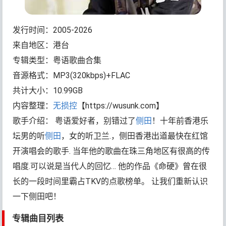
发行时间：2005-2026
来自地区：港台
专辑类型：粤语歌曲合集
音源格式：MP3(320kbps)+FLAC
共计大小：10.99GB
内容整理：
无损控
【https://wusunk.com】
歌手介绍： 粤语爱好者，别错过了
侧田
！十年前香港乐
坛男的听
侧田
，女的听卫兰.，侧田香港出道最快在红馆
开演唱会的歌手. 当年他的歌曲在珠三角地区有很高的传
唱度.可以说是当代人的回忆… 他的作品《命硬》曾在很
长的一段时间里霸占TKV的点歌榜单。 让我们重新认识
一下侧田吧！
专辑曲目列表