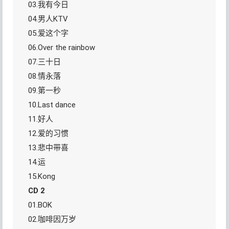
03.我有今日
04.男人KTV
05.爱这个字
06.Over the rainbow
07.三十日
08.情永落
09.第一秒
10.Last dance
11.好人
12.爱的习惯
13.悲中带喜
14.运
15.Kong
CD 2
01.BOK
02.咖啡因万岁