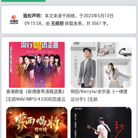
版权声明：
本文来源于网络，于2023年5月13日
09:15:58
，由
无损控
转载发表，共 3561 字。
香港群星《新偶像粤语精选集》
侧田/Kerryta/余宗遥《一律建
[无损WAV/MP3/4.53GB]百度云
议分手》[无损
网盘下载
FLAC/MP3/97MB]百度云网盘下
载