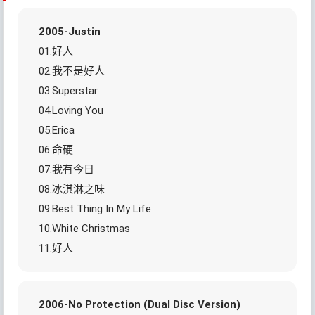
2005-Justin
01.好人
02.我不是好人
03.Superstar
04.Loving You
05.Erica
06.命硬
07.我有今日
08.冰淇淋之味
09.Best Thing In My Life
10.White Christmas
11.好人
2006-No Protection (Dual Disc Version)