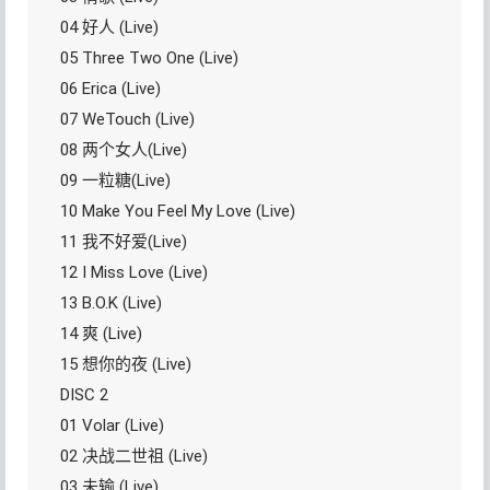
04 好人 (Live)
05 Three Two One (Live)
06 Erica (Live)
07 WeTouch (Live)
08 两个女人(Live)
09 一粒糖(Live)
10 Make You Feel My Love (Live)
11 我不好爱(Live)
12 I Miss Love (Live)
13 B.O.K (Live)
14 爽 (Live)
15 想你的夜 (Live)
DISC 2
01 Volar (Live)
02 决战二世祖 (Live)
03 未输 (Live)