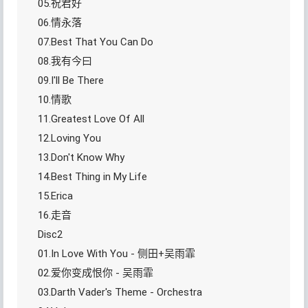
05.祝君好
06.情永落
07.Best That You Can Do
08.我有今曰
09.I'll Be There
10.情歌
11.Greatest Love Of All
12.Loving You
13.Don't Know Why
14.Best Thing in My Life
15.Erica
16.走音
Disc2
01.In Love With You - 侧田+吴雨霏
02.爱你变成恨你 - 吴雨霏
03.Darth Vader's Theme - Orchestra