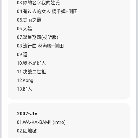
03.你的名字我的姓氏
04.有过去的女人 杨千嬅+侧田
05.美丽之最
06.大雄
07.逢星期四(视听版)
08.流行曲 林海峰+侧田
09.运
10.我不是好人
11.决战二世祖
12.Kong
13.好人
2007-Jtv
01.WA-KA-BAM!! (Intro)
02.红地毡