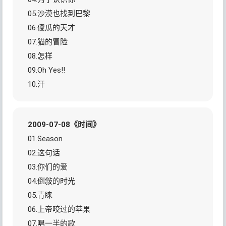
05.沙漠也找到巴黎
06.傻瓜的天才
07.猫的冒险
08.怎样
09.Oh Yes!!
10.汗
2009-07-08《时间》
01.Season
02.这句话
03.你们的爱
04.倒敍的时光
05.青睐
06.上帝咬过的苹果
07.唱一半的歌