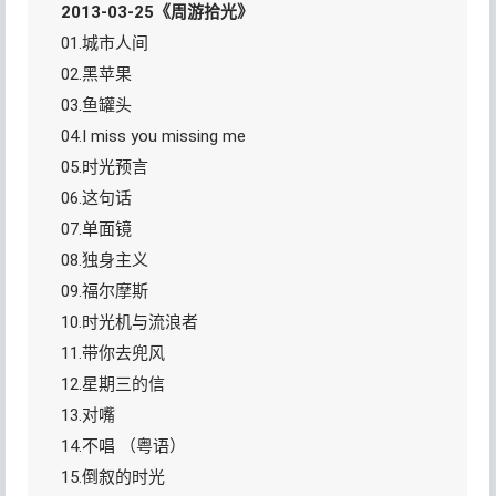
2013-03-25《周游拾光》
01.城市人间
02.黑苹果
03.鱼罐头
04.I miss you missing me
05.时光预言
06.这句话
07.单面镜
08.独身主义
09.福尔摩斯
10.时光机与流浪者
11.带你去兜风
12.星期三的信
13.对嘴
14.不唱 （粤语）
15.倒叙的时光