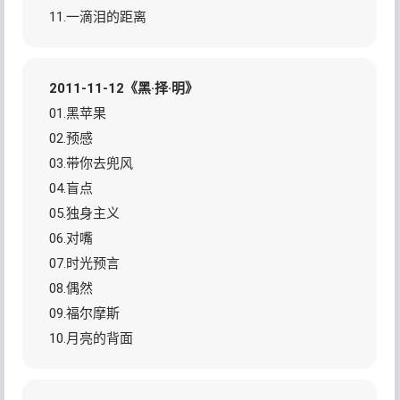
11.一滴泪的距离
2011-11-12《黑·择·明》
01.黑苹果
02.预感
03.带你去兜风
04.盲点
05.独身主义
06.对嘴
07.时光预言
08.偶然
09.福尔摩斯
10.月亮的背面