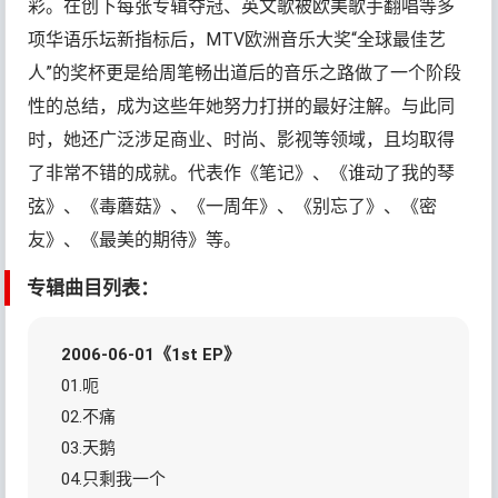
彩。在创下每张专辑夺冠、英文歌被欧美歌手翻唱等多
项华语乐坛新指标后，MTV欧洲音乐大奖“全球最佳艺
人”的奖杯更是给周笔畅出道后的音乐之路做了一个阶段
性的总结，成为这些年她努力打拼的最好注解。与此同
时，她还广泛涉足商业、时尚、影视等领域，且均取得
了非常不错的成就。代表作《笔记》、《谁动了我的琴
弦》、《毒蘑菇》、《一周年》、《别忘了》、《密
友》、《最美的期待》等。
专辑曲目列表：
2006-06-01《1st EP》
01.呃
02.不痛
03.天鹅
04.只剩我一个