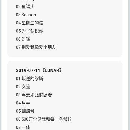
02.鱼罐头
03.Season
04.星期三的信
05.为了认识你
06.对嘴
07.别爱我像爱个朋友
2019-07-11《LUNAR》
01.叛逆的缪斯
02.女流
03.浮云如此躺卧着
04.月半
05.蝴蝶骨
06.500万个灵魂和每一条皱纹
07.一体