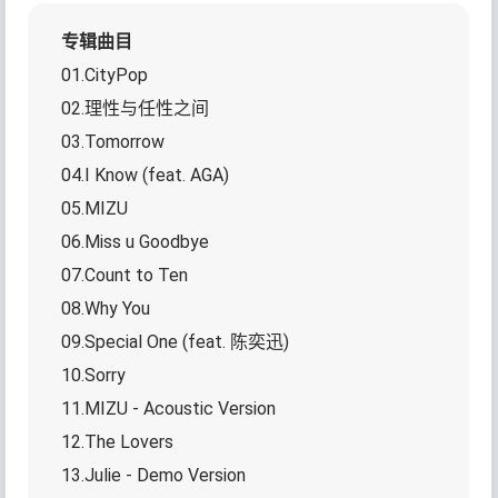
专辑曲目
01.CityPop
02.理性与任性之间
03.Tomorrow
04.I Know (feat. AGA)
05.MIZU
06.Miss u Goodbye
07.Count to Ten
08.Why You
09.Special One (feat. 陈奕迅)
10.Sorry
11.MIZU - Acoustic Version
12.The Lovers
13.Julie - Demo Version