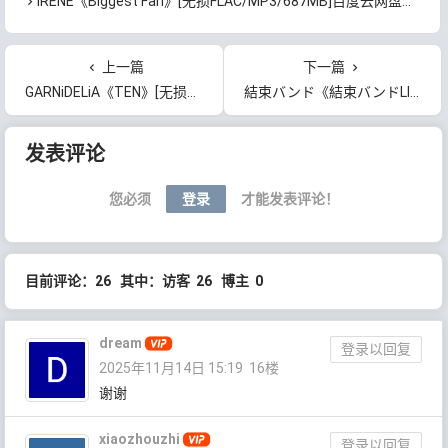
IRENE《Biggest Fan》[无损FLAC/MP3/687MB]百度云网盘下载
上一篇
下一篇
GARNiDELiA《TEN》[无损FLAC/MP3/797MB]百度云网盘下载
結束バンド《結束バンドLIVE-恒星- at Zepp Haneda (TOKYO)》[无损FLAC/MP3/1.06GB]百度云网盘下载
文章导航
发表评论
您必须
登录
才能发表评论！
目前评论：26 其中：访客 26 博主 0
dream
登录以回复
2025年11月14日 15:19
16楼
谢谢
xiaozhouzhi
登录以回复