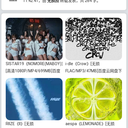
11:42:41
，由
无损控
转载发表，共 264 字。
SISTAR19《NOMORE(MABOY)》
i-dle《Crow》[无损
[高清1080P/MP4/699MB]百度
FLAC/MP3/47MB]百度云网盘下
云网盘下载
载
RIIZE《II》[无损
aespa《LEMONADE》[无损