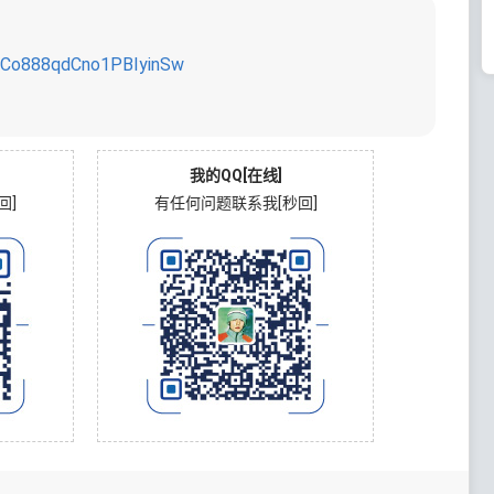
n9Co888qdCno1PBIyinSw
我的QQ[在线]
回]
有任何问题联系我[秒回]