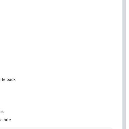
bite back
ack
 bite