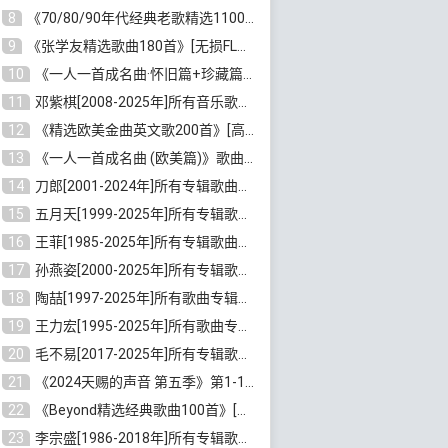
8
《70/80/90年代经典老歌精选1100首》[高品质MP3/320K/10GB]百度云网盘下载
9
《张学友精选歌曲180首》[无损FLAC/MP3/6.26GB]百度云网盘下载
10
《一人一首成名曲·怀旧篇+珍藏篇4CD》[无损WAV/DTS+高品质MP3/6.88GB]百度云网盘下载
11
邓紫棋[2008-2025年]所有音乐歌曲合集[无损FLAC/MP3/8.99GB]百度云网盘下载
12
《精选欧美金曲英文歌200首》[高品质MP3/320K/1.81GB]百度云网盘下载
13
《一人一首成名曲 (欧美篇)》歌曲合集打包[无损WAV/MP3/6.13GB]百度云网盘下载
14
刀郎[2001-2024年]所有专辑歌曲合集打包[无损FLAC/MP3/8.91GB]百度云网盘下载
15
五月天[1999-2025年]所有专辑歌曲合集打包[无损FLAC/MP3/23.84GB]百度云网盘下载
16
王菲[1985-2025年]所有专辑歌曲合集[无损FLAC/WAV/APE分轨+MP3/23.06GB]百度云网盘下载
17
孙燕姿[2000-2025年]所有专辑歌曲合集[无损FLAC/MP3/9.73GB]百度云网盘下载
18
陶喆[1997-2025年]所有歌曲专辑合集[无损FLAC/MP3/7.75GB]百度云网盘下载
19
王力宏[1995-2025年]所有歌曲专辑合集[无损FLAC/MP3/14.41GB]百度云网盘下载
20
毛不易[2017-2025年]所有专辑歌曲合集[无损FLAC/MP3/5.72GB]百度云网盘下载
21
《2024天赐的声音 第五季》第1-12期歌曲[无损FLAC/MP3]百度云网盘下载
22
《Beyond精选经典歌曲100首》[无损FLAC/MP3/3.85GB]百度云网盘下载
23
李宗盛[1986-2018年]所有专辑歌曲合集打包[无损FLAC/MP3/8.82GB]百度云网盘下载