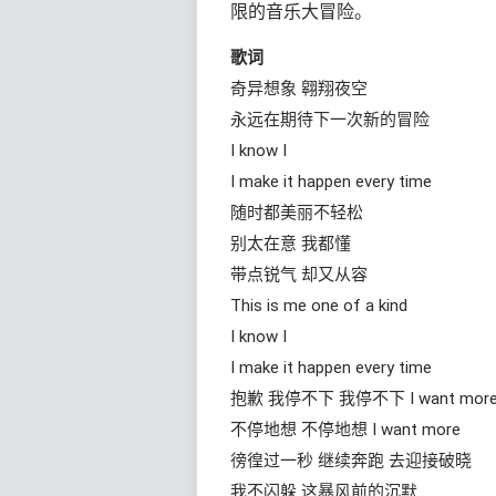
限的音乐大冒险。
歌词
奇异想象 翱翔夜空
永远在期待下一次新的冒险
I know I
I make it happen every time
随时都美丽不轻松
别太在意 我都懂
带点锐气 却又从容
This is me one of a kind
I know I
I make it happen every time
抱歉 我停不下 我停不下 I want mor
不停地想 不停地想 I want more
徬徨过一秒 继续奔跑 去迎接破晓
我不闪躲 这暴风前的沉默