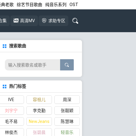
经典老歌
综艺节目歌曲
纯音乐系列
OST
合集
高清MV
求助专区
搜索歌曲
热门标签
IVE
容祖儿
周深
刘宇宁
李克勤
张靓颖
毛不易
NewJeans
陈慧琳
林俊杰
张碧晨
轻音乐