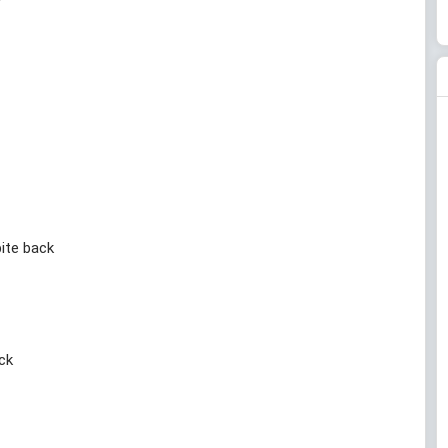
bite back
ack