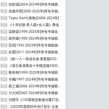
24
张韶涵[2004-2024年]所有专辑歌曲合集 [无损MP3/FLAC/6.92GB]百度云网盘下载
25
凤凰传奇[2005-2025年]所有专辑歌曲合集[无损WAV/FLAC+MP3/11.62GB]百度云网盘下载
26
Taylor Swift(泰勒)[2006-2024年]所有歌曲合集打包[无损FLAC/MP3/23.58GB]百度云网盘下载
27
《十年好歌·男人篇+女人篇》黄金国语珍藏6CD[无损WAV/MP3/4.09GB]百度云网盘下载
28
梁静茹[1999-2025年]所有专辑全部歌曲打包[无损FLAC/MP3/10.71GB]百度云网盘下载
29
周传雄[1990-2024年]所有专辑歌曲全集[无损FLAC/MP3/10GB]百度云网盘下载
30
伍佰[1992-2023年]所有专辑歌曲合集[高品质MP3/320K/3.92GB]百度云网盘下载
31
赵雷[2011-2024年]所有专辑歌曲打包[无损FLAC/MP3/2.64GB]百度云网盘下载
32
《新一人一首成名曲·挚爱篇6CD》[无损MP3/DTS/WAV分轨/4.43GB]百度云网盘下载
33
《滚石香港黄金十年精选辑33CD》[无损APE/WAV分轨/13.6GB]百度云网盘下载
34
蔡依林[1999-2025年]所有专辑歌曲合集[无损FLAC/MP3/23.32GB]百度云网盘下载
35
许巍[1997-2024年]所有专辑歌曲合集打包[无损FLAC/MP3/5.62GB]百度云网盘下载
36
薛之谦[2006-2024年]所有专辑歌曲合集[无损FLAC/MP3/5.20GB]百度云网盘下载
37
方大同[2005-2024年]所有专辑歌曲合集[高品质MP3+无损FLAC/7.59GB]百度云网盘下载
38
刘德华《150首精选歌曲合集打包》[无损FLAC/MP3/5.26GB]百度云网盘下载
39
《2020年度超好听流行音乐-五星珍藏版10CD》[无损WAV/MP3/6.77GB]百度云网盘下载