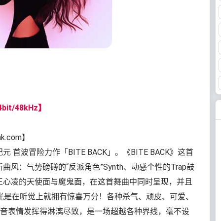
bit/48kHz】
nk.com】
 首波冒险力作「BITE BACK」。《BITE BACK》这首
曲风：气势磅礡的“反派角色”Synth、动感个性的Trap鼓
i王心凌的天使面与魔鬼面，在这首舞曲中同时呈现，并且
ap，光是在听觉上就拥有惊喜万分！各种杀气、顽皮、可爱、
音表情发挥得淋漓尽致，是一场超越各种界线，毫不设