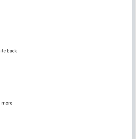
bite back
d more
e