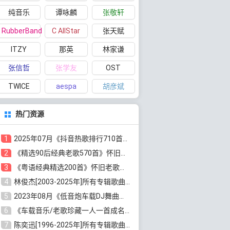
纯音乐
谭咏麟
张敬轩
RubberBand
C AllStar
张天赋
ITZY
那英
林家谦
张信哲
张学友
OST
TWICE
aespa
胡彦斌
热门资源
1
2025年07月《抖音热歌排行710首》最火热门歌曲整理[高品质MP3/320K/5.35GB]百度云网盘下载
2
《精选90后经典老歌570首》怀旧歌曲合集[高品质MP3/320K/5.44GB]百度云网盘下载
3
《粤语经典精选200首》怀旧老歌大全[无损FLAC/MP3/6.77GB]百度云网盘下载
4
林俊杰[2003-2025年]所有专辑歌曲全集[无损FLAC/MP3/13.05GB]百度云网盘下载
5
2023年08月《低音炮车载DJ舞曲排行360首》劲爆歌曲合集[高品质MP3/320K/2.86GB]百度云网盘下载
6
《车载音乐/老歌珍藏一人一首成名曲12CD》[无损WAV分轨+MP3/6.79GB]百度云网盘下载
7
陈奕迅[1996-2025年]所有专辑歌曲合集[无损FLAC/MP3/48.18GB]百度云网盘下载