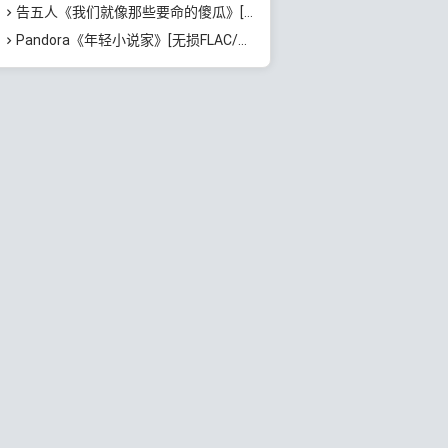
告五人《我们就像那些要命的傻瓜》[无损FLAC/MP3/772MB]百度云网盘下载
Pandora《年轻小说家》[无损FLAC/MP3/55MB]百度云网盘下载