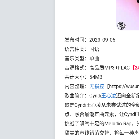
发布时间：2023-09-05
语言种类：国语
音乐类型：单曲
音源格式：高品质MP3+FLAC
【24
共计大小：54MB
内容整理：
无损控
【https://wusu
歌曲简介：Cyndi
王心凌
迈向全新纪元
歌是Cyndi王心凌从未尝试过的全新
点、融合最潮舞曲元素，让Cynd
挑战了飒气十足的Melodic R
甜美的声线错落交替，将每一种声