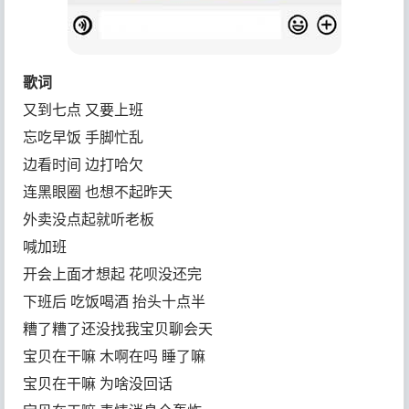
歌词
又到七点 又要上班
忘吃早饭 手脚忙乱
边看时间 边打哈欠
连黑眼圈 也想不起昨天
外卖没点起就听老板
喊加班
开会上面才想起 花呗没还完
下班后 吃饭喝酒 抬头十点半
糟了糟了还没找我宝贝聊会天
宝贝在干嘛 木啊在吗 睡了嘛
宝贝在干嘛 为啥没回话