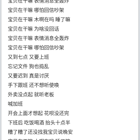
宝贝在干嘛 表情消息全轰炸
宝贝在干嘛 哪怕回信吵架
宝贝在干嘛 木啊在吗 睡了嘛
宝贝在干嘛 为啥没回话
宝贝在干嘛 表情消息全轰炸
宝贝在干嘛 哪怕回信吵架
又到七点 又要上班
忘记文件 狗也捣乱
又要迟到 真是讨厌
手下跟班 还不想听使唤
外卖没点起 就听老板
喊加班
开会上面才想起 花呗没还完
下班后 吃饭喝酒 抬头十点半
糟了糟了还没找我宝贝说晚安