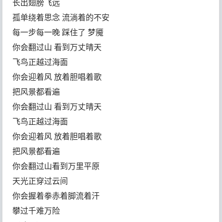
长出翅膀飞远
孤单绕着思念 流淌着的不安
每一步每一晚 踩住了 梦魇
你会翻过山 看到万丈晴天
飞鸟正越过海面
你会迎着风 放着胆唱着歌
把风景都看遍
你会翻过山 看到万丈晴天
飞鸟正越过海面
你会迎着风 放着胆唱着歌
把风景都看遍
你会翻过山看到万里平原
天光正穿过云间
你会握着拳赤着脚流着汗
攀过千难万险