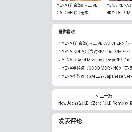
YENA (崔叡娜)《LOVE
YENA《DNA
CATCHER》[无损
4K/2160P/MP
FLAC/MP3/245MB]百度
百度云网盘下
云网盘下载
猜你喜欢
YENA (崔叡娜)《LOVE CATCHER》[无损FLAC/MP3/245MB
YENA《DNA》[高清4K/2160P/MP4/1.8GB]百
YENA《Good Morning》[高清4K/2160P/MP4/2.33GB
YENA崔叡娜《GOOD MORNING》[无损FLAC/MP3/221MB]
YENA崔叡娜《SMILEY-Japanese Ver.- (feat.ちゃんみな)》[无损FLAC/MP3/63
上一篇
NewJeans&J.I.D《Zero (J.I.D Remix)》[高清4K/2160P/MP4/1.4
发表评论