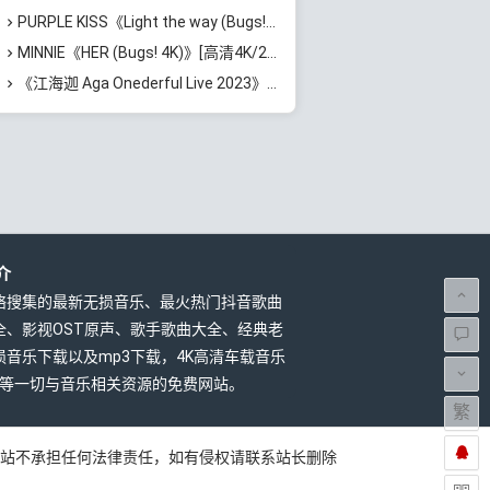
PURPLE KISS《Light the way (Bugs! 1080p)》[MP4/923MB]迅雷云网盘下载
MINNIE《HER (Bugs! 4K)》[高清4K/2160P/MP4/1.3GB]迅雷云网盘下载
《江海迦 Aga Onederful Live 2023》[Blu-Ray DTS-HD Master Audio 5.1 BDISO 2BD 52.7GB]百度云网盘下载
介
络搜集的最新无损音乐、最火热门抖音歌曲
全、影视OST原声、歌手歌曲大全、经典老
损音乐下载以及mp3下载，4K高清车载音乐
载等一切与音乐相关资源的免费网站。
繁
本站不承担任何法律责任，如有侵权请联系站长删除