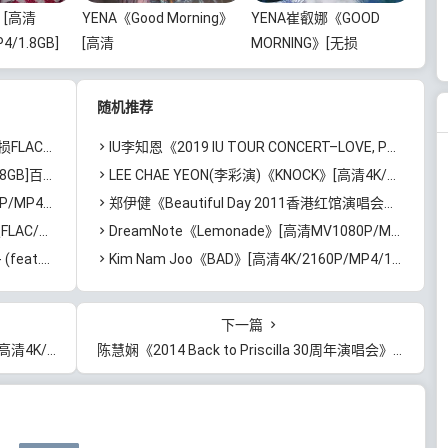
》[高清
YENA《Good Morning》
YENA崔叡娜《GOOD
4/1.8GB]
[高清
MORNING》[无损
载
4K/2160P/MP4/2.33GB]
FLAC/MP3/221MB]百度
百度云网盘下载
云网盘下载
随机推荐
]百度云网盘下载
IU李知恩《2019 IU TOUR CONCERT–LOVE, POEM IN SEOUL 巡回演唱会 首尔站》[4K/2160P/MKV/49.38GB]阿里云网盘下载
度云网盘下载
LEE CHAE YEON(李彩演)《KNOCK》[高清4K/2160P/MKV/1.52GB]阿里云网盘下载
]百度云网盘下载
郑伊健《Beautiful Day 2011香港红馆演唱会》[蓝光原盘/ISO/41.58G]百度云网盘下载
百度云网盘下载
DreamNote《Lemonade》[高清MV1080P/MP4/384MB]阿里云网盘下载
MB]百度云网盘下载
Kim Nam Joo《BAD》[高清4K/2160P/MP4/1.45GB]迅雷云网盘下载
下一篇
9GB]迅雷云网盘下载
陈慧娴《2014 Back to Priscilla 30周年演唱会》无水印高清[1080P/MKV/18.9GB]百度云网盘下载