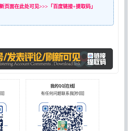
新页面在此处可见>>>「百度链接+提取码」
我的QQ[在线]
回]
有任何问题联系我[秒回]