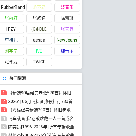
RubberBand
毛不易
轻音乐
张敬轩
张韶涵
陈慧琳
ITZY
(G)I-DLE
张天赋
容祖儿
aespa
NewJeans
刘宇宁
IVE
纯音乐
张学友
TWICE
热门资源
1
《精选90后经典老歌570首》怀旧歌曲合集[高品质MP3/320K/5.44GB]百度云网盘下载
2
2026年06月《抖音热歌排行730首》最火热门歌曲整理[高品质MP3/320K/5.35GB]百度云网盘下载
3
《粤语经典精选200首》怀旧老歌大全[无损FLAC/MP3/6.77GB]百度云网盘下载
4
《车载音乐/老歌珍藏一人一首成名曲12CD》[无损WAV分轨+MP3/6.79GB]百度云网盘下载
5
陈奕迅[1996-2025年]所有专辑歌曲合集[无损FLAC/MP3/48.18GB]百度云网盘下载
6
林俊杰[2003-2026年]所有专辑歌曲全集[无损FLAC/MP3/13.05GB]百度云网盘下载