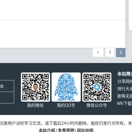
1
2
本站简
分享网
全
排行大
歌等无
MV下
我的微信
我的QQ号
微信公众号
注册用户试听学习交流，请下载后24小时内删除，版权归发行方所有，
本站介绍
|
免责声明
|
网站地图