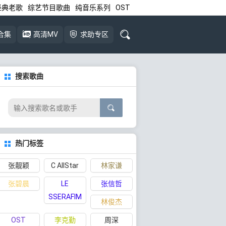
经典老歌
综艺节目歌曲
纯音乐系列
OST
合集
高清MV
求助专区
搜索歌曲
热门标签
张靓颖
C AllStar
林家谦
张碧晨
LE
张信哲
SSERAFIM
林俊杰
OST
李克勤
周深