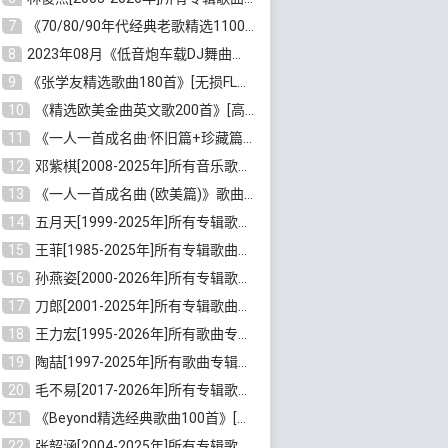
7
《70/80/90年代经典老歌精选1100首》[高品质MP3/320K/10GB]百度云网盘下载
8
2023年08月《低音炮车载DJ舞曲排行360首》劲爆歌曲合集[高品质MP3/320K/2.86GB]百度云网盘下载
9
《张学友精选歌曲180首》[无损FLAC/MP3/6.26GB]百度云网盘下载
10
《精选欧美金曲英文歌200首》[高品质MP3/320K/1.81GB]百度云网盘下载
11
《一人一首成名曲·怀旧篇+珍藏篇4CD》[无损WAV/DTS+高品质MP3/6.88GB]百度云网盘下载
12
邓紫棋[2008-2025年]所有音乐歌曲合集[无损FLAC/MP3/8.99GB]百度云网盘下载
13
《一人一首成名曲 (欧美篇)》歌曲合集打包[无损WAV/MP3/6.13GB]百度云网盘下载
14
五月天[1999-2025年]所有专辑歌曲合集打包[无损FLAC/MP3/23.84GB]百度云网盘下载
15
王菲[1985-2025年]所有专辑歌曲合集[无损FLAC/WAV/APE分轨+MP3/23.06GB]百度云网盘下载
16
孙燕姿[2000-2026年]所有专辑歌曲合集[无损FLAC/MP3/9.73GB]百度云网盘下载
17
刀郎[2001-2025年]所有专辑歌曲合集打包[无损FLAC/MP3/8.91GB]百度云网盘下载
18
王力宏[1995-2026年]所有歌曲专辑合集[无损FLAC/MP3/14.41GB]百度云网盘下载
19
陶喆[1997-2025年]所有歌曲专辑合集[无损FLAC/MP3/7.75GB]百度云网盘下载
20
毛不易[2017-2026年]所有专辑歌曲合集[无损FLAC/MP3/5.72GB]百度云网盘下载
21
《Beyond精选经典歌曲100首》[无损FLAC/MP3/3.85GB]百度云网盘下载
22
张韶涵[2004-2025年]所有专辑歌曲合集 [无损MP3/FLAC/7.5GB]百度云网盘下载