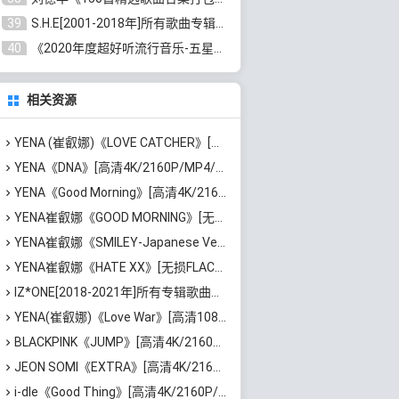
39
S.H.E[2001-2018年]所有歌曲专辑打包[无损FLAC/MP3/16.05GB]百度云网盘下载
40
《2020年度超好听流行音乐-五星珍藏版10CD》[无损WAV/MP3/6.77GB]百度云网盘下载
相关资源
YENA (崔叡娜)《LOVE CATCHER》[无损FLAC/MP3/245MB]百度云网盘下载
YENA《DNA》[高清4K/2160P/MP4/1.8GB]百度云网盘下载
YENA《Good Morning》[高清4K/2160P/MP4/2.33GB]百度云网盘下载
YENA崔叡娜《GOOD MORNING》[无损FLAC/MP3/221MB]百度云网盘下载
YENA崔叡娜《SMILEY-Japanese Ver.- (feat.ちゃんみな)》[无损FLAC/MP3/63MB]百度云网盘下载
YENA崔叡娜《HATE XX》[无损FLAC/MP3/126MB]百度云网盘下载
IZ*ONE[2018-2021年]所有专辑歌曲合集[无损FLAC/MP3/1.89GB]百度云网盘下载
YENA(崔叡娜)《Love War》[高清1080P/MP4/1.15GB]百度云网盘下载
BLACKPINK《JUMP》[高清4K/2160P/MP4/824MB]迅雷云网盘下载
JEON SOMI《EXTRA》[高清4K/2160P/MP4/1.42GB]迅雷云网盘下载
i-dle《Good Thing》[高清4K/2160P/MP4/1.6GB]迅雷云网盘下载