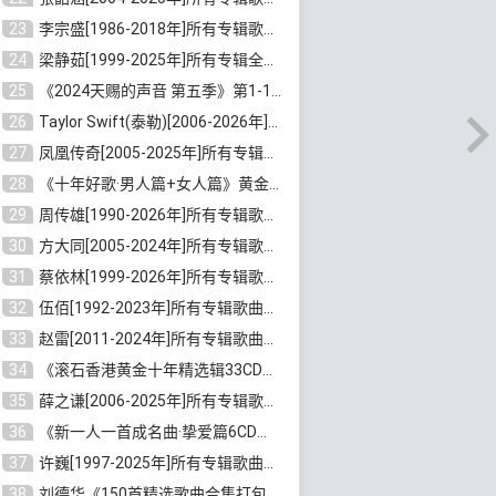
23
李宗盛[1986-2018年]所有专辑歌曲合集打包[无损FLAC/MP3/8.82GB]百度云网盘下载
24
梁静茹[1999-2025年]所有专辑全部歌曲打包[无损FLAC/MP3/10.71GB]百度云网盘下载
25
《2024天赐的声音 第五季》第1-12期歌曲[无损FLAC/MP3]百度云网盘下载
26
Taylor Swift(泰勒)[2006-2026年]所有歌曲合集打包[无损FLAC/MP3/23.78GB]百度云网盘下载
27
凤凰传奇[2005-2025年]所有专辑歌曲合集[无损WAV/FLAC+MP3/11.62GB]百度云网盘下载
28
《十年好歌·男人篇+女人篇》黄金国语珍藏6CD[无损WAV/MP3/4.09GB]百度云网盘下载
29
周传雄[1990-2026年]所有专辑歌曲全集[无损FLAC/MP3/10GB]百度云网盘下载
30
方大同[2005-2024年]所有专辑歌曲合集[高品质MP3+无损FLAC/7.59GB]百度云网盘下载
31
蔡依林[1999-2026年]所有专辑歌曲合集[无损FLAC/MP3/23.32GB]百度云网盘下载
32
伍佰[1992-2023年]所有专辑歌曲合集[高品质MP3/320K/3.92GB]百度云网盘下载
33
赵雷[2011-2024年]所有专辑歌曲打包[无损FLAC/MP3/2.64GB]百度云网盘下载
34
《滚石香港黄金十年精选辑33CD》[无损APE/WAV分轨/13.6GB]百度云网盘下载
35
薛之谦[2006-2025年]所有专辑歌曲合集[无损FLAC/MP3/5.20GB]百度云网盘下载
36
《新一人一首成名曲·挚爱篇6CD》[无损MP3/DTS/WAV分轨/4.43GB]百度云网盘下载
37
许巍[1997-2025年]所有专辑歌曲合集打包[无损FLAC/MP3/7.48GB]百度云网盘下载
38
刘德华《150首精选歌曲合集打包》[无损FLAC/MP3/5.26GB]百度云网盘下载