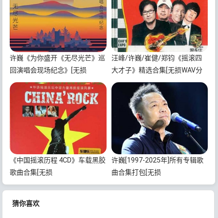
许巍《为你盛开《无尽光芒》巡
汪峰/许巍/崔健/郑钧《摇滚四
回演唱会现场纪念》[无损
大才子》精选合集[无损WAV分
FLAC/MP3/1.86GB]百度云网盘
轨/MP3/2.24GB]百度云网盘下
下载
载
《中国摇滚历程 4CD》车载黑胶
许巍[1997-2025年]所有专辑歌
歌曲合集[无损
曲合集打包[无损
WAV/MP3/1.66GB]百度云网盘
FLAC/MP3/7.48GB]百度云网盘
下载
下载
猜你喜欢