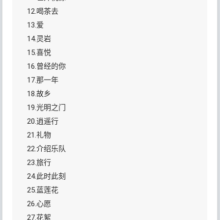
12.喝茶去
13.爱
14.灵岩
15.喜悦
16.曾经的你
17.那一年
18.故乡
19.光明之门
20.逍遥行
21.礼物
22.介绍乐队
23.旅行
24.此时此刻
25.蓝莲花
26.心愿
27.花絮