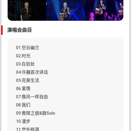
演唱会曲目
01.空谷幽兰
02.时光
03.在别处
04.许巍首次讲话
05.完美生活
06.爱情
07.像风一样自由
08.我们
09.救赎之旅&鼓Solo
10.漫步
11.世外桃源