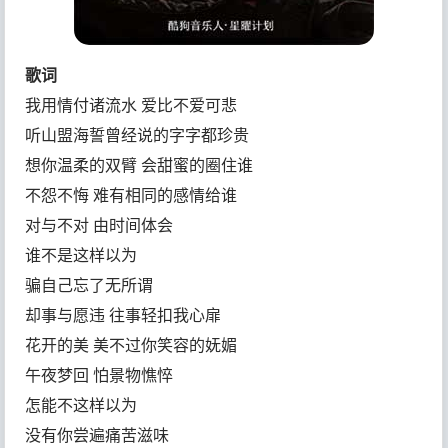
歌词
我用情付诸流水 爱比不爱可悲
听山盟海誓曾经说的字字都珍贵
想你温柔的双臂 会甜蜜的圈住谁
不怨不悔 难有相同的感情给谁
对与不对 由时间体会
谁不是这样以为
骗自己忘了无所谓
却事与愿违 往事轻扣我心扉
花开的美 美不过你笑容的妩媚
午夜梦回 怕景物憔悴
怎能不这样以为
没有你尝遍痛苦滋味