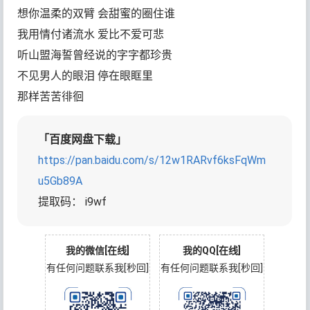
想你温柔的双臂 会甜蜜的圈住谁
我用情付诸流水 爱比不爱可悲
听山盟海誓曾经说的字字都珍贵
不见男人的眼泪 停在眼眶里
那样苦苦徘徊
「百度网盘下载」
https://pan.baidu.com/s/12w1RARvf6ksFqWm
u5Gb89A
提取码： i9wf
我的微信[在线]
我的QQ[在线]
有任何问题联系我[秒回]
有任何问题联系我[秒回]