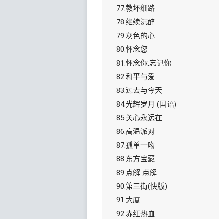
77.教坏细路
78.继续沉醉
79.灰色的心
80.怀念您
81.怀念你,忘记你
82.和平与爱
83.过去与今天
84.光辉岁月 (国语)
85.关心永远在
86.高温派对
87.孤单一吻
88.东方宝藏
89.点解 点解
90.第三街(快版)
91.大厦
92.赤红热血