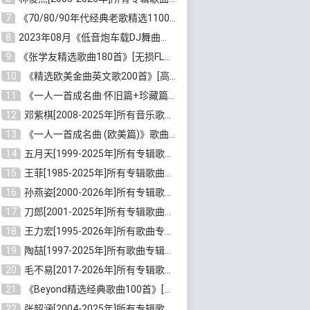
7
《70/80/90年代经典老歌精选1100首》[高品质MP3/320K/10GB]百度云网盘下载
8
2023年08月《低音炮车载DJ舞曲排行360首》劲爆歌曲合集[高品质MP3/320K/2.86GB]百度云网盘下载
9
《张学友精选歌曲180首》[无损FLAC/MP3/6.26GB]百度云网盘下载
10
《精选欧美金曲英文歌200首》[高品质MP3/320K/1.81GB]百度云网盘下载
11
《一人一首成名曲·怀旧篇+珍藏篇4CD》[无损WAV/DTS+高品质MP3/6.88GB]百度云网盘下载
12
邓紫棋[2008-2025年]所有音乐歌曲合集[无损FLAC/MP3/8.99GB]百度云网盘下载
13
《一人一首成名曲 (欧美篇)》歌曲合集打包[无损WAV/MP3/6.13GB]百度云网盘下载
14
五月天[1999-2025年]所有专辑歌曲合集打包[无损FLAC/MP3/23.84GB]百度云网盘下载
15
王菲[1985-2025年]所有专辑歌曲合集[无损FLAC/WAV/APE分轨+MP3/23.06GB]百度云网盘下载
16
孙燕姿[2000-2026年]所有专辑歌曲合集[无损FLAC/MP3/9.73GB]百度云网盘下载
17
刀郎[2001-2025年]所有专辑歌曲合集打包[无损FLAC/MP3/8.91GB]百度云网盘下载
18
王力宏[1995-2026年]所有歌曲专辑合集[无损FLAC/MP3/14.41GB]百度云网盘下载
19
陶喆[1997-2025年]所有歌曲专辑合集[无损FLAC/MP3/7.75GB]百度云网盘下载
20
毛不易[2017-2026年]所有专辑歌曲合集[无损FLAC/MP3/5.72GB]百度云网盘下载
21
《Beyond精选经典歌曲100首》[无损FLAC/MP3/3.85GB]百度云网盘下载
22
张韶涵[2004-2025年]所有专辑歌曲合集 [无损MP3/FLAC/7.5GB]百度云网盘下载