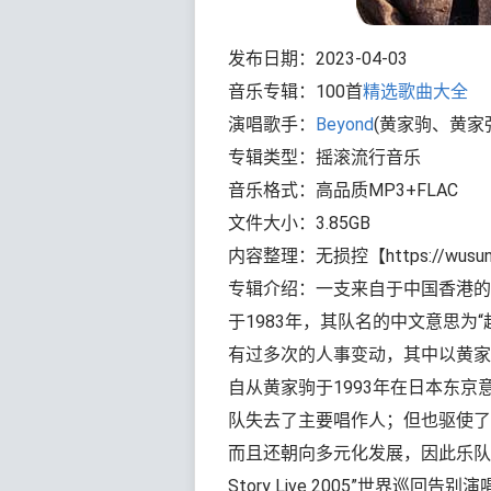
发布日期：2023-04-03
音乐专辑：100首
精选歌曲大全
演唱歌手：
Beyond
(黄家驹、黄家
专辑类型：摇滚流行音乐
音乐格式：高品质MP3+FLAC
文件大小：3.85GB
内容整理：无损控【https://wusun
专辑介绍：一支来自于中国香港的
于1983年，其队名的中文意思为
有过多次的人事变动，其中以黄家
自从黄家驹于1993年在日本东
队失去了主要唱作人；但也驱使了后
而且还朝向多元化发展，因此乐队无愧于“
Story Live 2005”世界