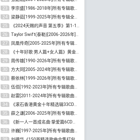
23
李宗盛[1986-2018年]所有专辑歌曲合集打包[无损FLAC/MP3/8.82GB]百度云网盘下载
24
梁静茹[1999-2025年]所有专辑全部歌曲打包[无损FLAC/MP3/10.71GB]百度云网盘下载
25
《2024天赐的声音 第五季》第1-12期歌曲[无损FLAC/MP3]百度云网盘下载
26
Taylor Swift(泰勒)[2006-2026年]所有歌曲合集打包[无损FLAC/MP3/23.78GB]百度云网盘下载
27
凤凰传奇[2005-2025年]所有专辑歌曲合集[无损WAV/FLAC+MP3/11.62GB]百度云网盘下载
28
《十年好歌·男人篇+女人篇》黄金国语珍藏6CD[无损WAV/MP3/4.09GB]百度云网盘下载
29
周传雄[1990-2026年]所有专辑歌曲全集[无损FLAC/MP3/10GB]百度云网盘下载
30
方大同[2005-2024年]所有专辑歌曲合集[高品质MP3+无损FLAC/7.59GB]百度云网盘下载
31
蔡依林[1999-2026年]所有专辑歌曲合集[无损FLAC/MP3/23.32GB]百度云网盘下载
32
伍佰[1992-2023年]所有专辑歌曲合集[高品质MP3/320K/3.92GB]百度云网盘下载
33
赵雷[2011-2024年]所有专辑歌曲打包[无损FLAC/MP3/2.64GB]百度云网盘下载
34
《滚石香港黄金十年精选辑33CD》[无损APE/WAV分轨/13.6GB]百度云网盘下载
35
薛之谦[2006-2025年]所有专辑歌曲合集[无损FLAC/MP3/5.20GB]百度云网盘下载
36
《新一人一首成名曲·挚爱篇6CD》[无损MP3/DTS/WAV分轨/4.43GB]百度云网盘下载
37
许巍[1997-2025年]所有专辑歌曲合集打包[无损FLAC/MP3/7.48GB]百度云网盘下载
38
刘德华《150首精选歌曲合集打包》[无损FLAC/MP3/5.26GB]百度云网盘下载