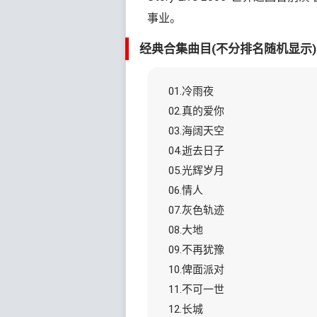
事业。
经典合集曲目(不分排名随机显示
01.冷雨夜
02.真的爱你
03.海阔天空
04.逝去日子
05.光辉岁月
06.情人
07.灰色轨迹
08.大地
09.不再犹豫
10.俾面派对
11.不可一世
12.长城