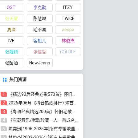
OST
李克勤
ITZY
张天赋
陈慧琳
TWICE
周深
毛不易
aespa
IVE
容祖儿
林俊杰
张靓颖
张信哲
(G)I-DLE
张韶涵
NewJeans
热门资源
1
《精选90后经典老歌570首》怀旧歌曲合集[高品质MP3/320K/5.44GB]百度云网盘下载
2
2026年06月《抖音热歌排行730首》最火热门歌曲整理[高品质MP3/320K/5.35GB]百度云网盘下载
3
《粤语经典精选200首》怀旧老歌大全[无损FLAC/MP3/6.77GB]百度云网盘下载
4
《车载音乐/老歌珍藏一人一首成名曲12CD》[无损WAV分轨+MP3/6.79GB]百度云网盘下载
5
陈奕迅[1996-2025年]所有专辑歌曲合集[无损FLAC/MP3/48.18GB]百度云网盘下载
6
林俊杰[2003-2026年]所有专辑歌曲全集[无损FLAC/MP3/13.05GB]百度云网盘下载