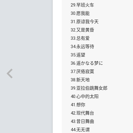
29.早班火车
30.愿我能
31.原谅我今天
32.又是黄昏
33.总有爱
34.永远等待
35.遥望
36.遥かなる梦に
37.厌倦寂寞
38.新天地
39.亚拉伯跳舞女郎
40.心中的太阳
41.想你
42.现代舞台
43.昔日舞曲
44.无无谓