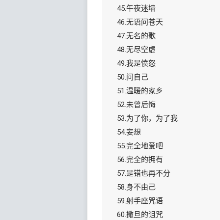
45.午夜迷墙
46.无语问苍天
47.无名的歌
48.无尽空虚
49.我是愤怒
50.问自己
51.温暖的家乡
52.未曾后悔
53.为了你，为了我
54.妄想
55.完全地爱吧
56.完全的拥有
57.是错也再不分
58.身不由己
59.射手座咒语
60.撒旦的诅咒