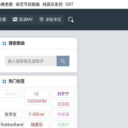
经典老歌
综艺节目歌曲
纯音乐系列
OST
合集
高清MV
求助专区
搜索歌曲
热门标签
轻音乐
LE
刘宇宁
SSERAFIM
张碧晨
张学友
C AllStar
林家谦
RubberBand
纯音乐
张敬轩