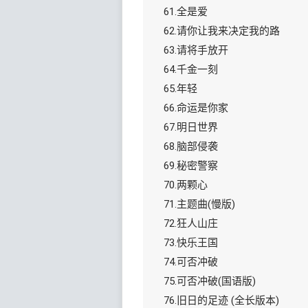
61.全是爱
62.请你让我来决定我的路
63.请将手放开
64.千金一刻
65.年轻
66.命运是你家
67.明日世界
68.脑部侵袭
69.秘密警察
70.两颗心
71.主题曲(慢版)
72.狂人山庄
73.快乐王国
74.可否冲破
75.可否冲破(国语版)
76.旧日的足迹 (全长版本)