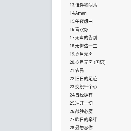
13.谁伴我闯荡
14.Amani
15.午夜怨曲
16.喜欢你
17.无声的告别
18.无悔这一生
19.岁月无声
20.岁月无声 (国语)
21.农民
22.旧日的足迹
23.交织千个心
24.曾经拥有
25.冲开一切
26.战胜心魔
27.昨日的牵绊
28.最想念你