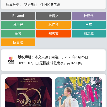
所属分类：
华语热门
怀旧经典老歌
Beyond
叶倩文
杜德伟
林子祥
林忆莲
王杰
蔡琴
郑秀文
郭富城
陈百强
版权声明：
本文来源于网络，于2023年6月25日
09:50:07
，由
无损控
转载发表，共 820 字。