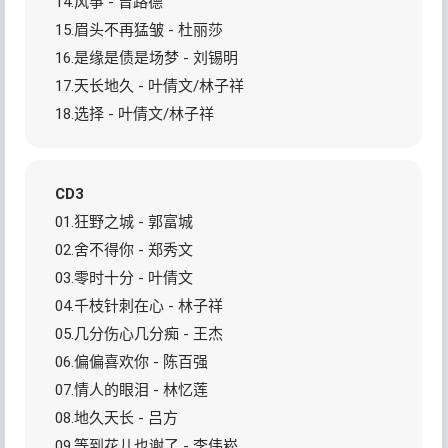
14.风筝 - 曾路德
15.眉头不再猛皱 - 杜丽莎
16.是缘是债是场梦 - 刘锡明
17.天长地久 - 叶倩文/林子祥
18.选择 - 叶倩文/林子祥
CD3
01.狂野之城 - 郭富城
02.舍不得你 - 郑秀文
03.零时十分 - 叶倩文
04.千枝针刺在心 - 林子祥
05.几分伤心几分痴 - 王杰
06.偏偏喜欢你 - 陈百强
07.情人的眼泪 - 林忆莲
08.地久天长 - 吕方
09.等到花儿也谢了 - 李伟崧