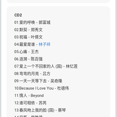
CD2
01.爱的呼唤 - 郭富城
02.默契 - 郑秀文
03.祝福 - 叶倩文
04.最爱是谁 -
林子祥
05.心痛 - 王杰
06.涟漪 - 陈百强
07.爱上一个不回家的人 (国) - 林忆莲
08.弯弯的月亮 - 吕方
09.一天一天等下去 - 吴奇隆
10.Because I Love You - 杜德伟
11.情人 - Beyond
12.谁可相依 - 苏芮
13.春风吻上我的脸 (国) - 蔡琴