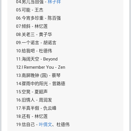
04.男儿当自强 -
林子祥
05.可能 - 王杰
06.今宵多珍重 - 陈百强
07.倾斜 - 林忆莲
08.关老三 - 黄子华
09.一个诺言 - 胡诺言
10.给我吧 - 杜德伟
11.海阔天空 - Beyond
12.I Remember You - Zen
13.南屏晚钟 (国) - 蔡琴
14.骤雨中的阳光 - 曾路德
15.空凳 - 夏韶声
16.旧情人 - 周润发
17.半真半假 - 仇云峰
18.还有 - 林忆莲
19.信自己 -
叶倩文
、杜德伟