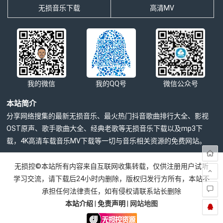
无损音乐下载
高清MV
我的微信
我的QQ号
微信公众号
本站简介
分享网络搜集的最新无损音乐、最火热门抖音歌曲排行大全、影视
OST原声、歌手歌曲大全、经典老歌等无损音乐下载以及mp3下
载，4K高清车载音乐MV下载等一切与音乐相关资源的免费网站。
无损控©本站所有内容来自互联网收集转载，仅供注册用户试听
学习交流，请下载后24小时内删除，版权归发行方所有，本站不
承担任何法律责任，如有侵权请联系站长删除
本站介绍
|
免责声明
|
网站地图