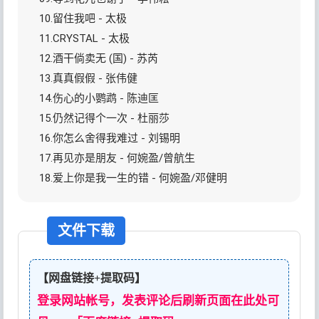
10.留住我吧 - 太极
11.CRYSTAL - 太极
12.酒干倘卖无 (国) - 苏芮
13.真真假假 - 张伟健
14.伤心的小鹦鹉 - 陈迪匡
15.仍然记得个一次 - 杜丽莎
16.你怎么舍得我难过 - 刘锡明
17.再见亦是朋友 - 何婉盈/曾航生
18.爱上你是我一生的错 - 何婉盈/邓健明
文件下载
【网盘链接+提取码】
登录网站帐号，发表评论后刷新页面在此处可