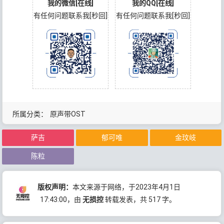
我的微信[在线]
我的QQ[在线]
有任何问题联系我[秒回]
有任何问题联系我[秒回]
所属分类：
原声带OST
萨吉
郁可唯
金玟岐
陈粒
版权声明：
本文来源于网络，于2023年4月1日
17:43:00
，由
无损控
转载发表，共 517 字。