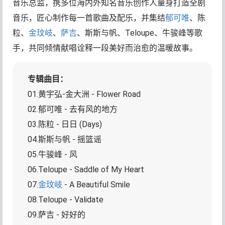
音乐总监，携多位海内外知名音乐创作人量身打造全剧
音乐，匠心制作每一首歌曲及配乐，并集结
郁可唯
、陈
粒、
金玟岐
、
萨吉
、斯斯与帆、Teloupe、牛骏峰等歌
手，共同倾情献唱诠释一段美好而治愈的温暖故事。
专辑曲目：
01.黄宇弘-金大洲 - Flower Road
02.郁可唯 - 去有风的地方
03.陈粒 - 日日 (Days)
04.斯斯与帆 - 摇篮谣
05.牛骏峰 - 风
06.Teloupe - Saddle of My Heart
07.
金玟岐
- A Beautiful Smile
08.Teloupe - Validate
09.萨吉 - 好好的