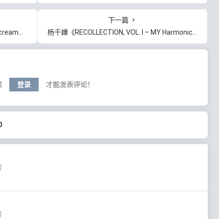
下一篇
B]百度云网盘下载
杨千嬅《RECOLLECTION, VOL. I – MY Harmonic Minor》[无损FLAC/MP3/491MB]百度云网盘下载
须
登录
才能发表评论！
0
楼
楼