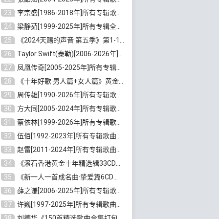
23
李宗盛[1986-2018年]所有专辑歌曲合集打包[无损FLAC/MP3/8.82GB]百度云网盘下载
24
梁静茹[1999-2025年]所有专辑全部歌曲打包[无损FLAC/MP3/10.71GB]百度云网盘下载
25
《2024天赐的声音 第五季》第1-12期歌曲[无损FLAC/MP3]百度云网盘下载
26
Taylor Swift(泰勒)[2006-2026年]所有歌曲合集打包[无损FLAC/MP3/23.78GB]百度云网盘下载
27
凤凰传奇[2005-2025年]所有专辑歌曲合集[无损WAV/FLAC+MP3/11.62GB]百度云网盘下载
28
《十年好歌·男人篇+女人篇》黄金国语珍藏6CD[无损WAV/MP3/4.09GB]百度云网盘下载
29
周传雄[1990-2026年]所有专辑歌曲全集[无损FLAC/MP3/10GB]百度云网盘下载
30
方大同[2005-2024年]所有专辑歌曲合集[高品质MP3+无损FLAC/7.59GB]百度云网盘下载
31
蔡依林[1999-2026年]所有专辑歌曲合集[无损FLAC/MP3/23.32GB]百度云网盘下载
32
伍佰[1992-2023年]所有专辑歌曲合集[高品质MP3/320K/3.92GB]百度云网盘下载
33
赵雷[2011-2024年]所有专辑歌曲打包[无损FLAC/MP3/2.64GB]百度云网盘下载
34
《滚石香港黄金十年精选辑33CD》[无损APE/WAV分轨/13.6GB]百度云网盘下载
35
《新一人一首成名曲·挚爱篇6CD》[无损MP3/DTS/WAV分轨/4.43GB]百度云网盘下载
36
薛之谦[2006-2025年]所有专辑歌曲合集[无损FLAC/MP3/5.20GB]百度云网盘下载
37
许巍[1997-2025年]所有专辑歌曲合集打包[无损FLAC/MP3/7.48GB]百度云网盘下载
38
刘德华《150首精选歌曲合集打包》[无损FLAC/MP3/5.26GB]百度云网盘下载