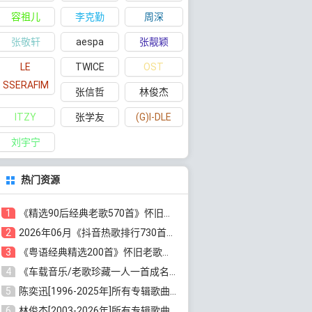
容祖儿
李克勤
周深
张敬轩
aespa
张靓颖
LE
TWICE
OST
SSERAFIM
张信哲
林俊杰
ITZY
张学友
(G)I-DLE
刘宇宁
热门资源
1
《精选90后经典老歌570首》怀旧歌曲合集[高品质MP3/320K/5.44GB]百度云网盘下载
2
2026年06月《抖音热歌排行730首》最火热门歌曲整理[高品质MP3/320K/5.35GB]百度云网盘下载
3
《粤语经典精选200首》怀旧老歌大全[无损FLAC/MP3/6.77GB]百度云网盘下载
4
《车载音乐/老歌珍藏一人一首成名曲12CD》[无损WAV分轨+MP3/6.79GB]百度云网盘下载
5
陈奕迅[1996-2025年]所有专辑歌曲合集[无损FLAC/MP3/48.18GB]百度云网盘下载
6
林俊杰[2003-2026年]所有专辑歌曲全集[无损FLAC/MP3/13.05GB]百度云网盘下载