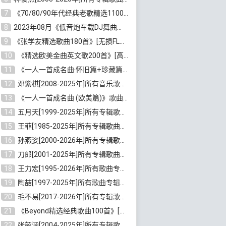
7
《70/80/90年代经典老歌精选1100首》[高品质MP3/320K/10GB]百度云网盘下载
8
2023年08月《低音炮车载DJ舞曲排行360首》劲爆歌曲合集[高品质MP3/320K/2.86GB]百度云网盘下载
9
《张学友精选歌曲180首》[无损FLAC/MP3/6.26GB]百度云网盘下载
10
《精选欧美金曲英文歌200首》[高品质MP3/320K/1.81GB]百度云网盘下载
11
《一人一首成名曲·怀旧篇+珍藏篇4CD》[无损WAV/DTS+高品质MP3/6.88GB]百度云网盘下载
12
邓紫棋[2008-2025年]所有音乐歌曲合集[无损FLAC/MP3/8.99GB]百度云网盘下载
13
《一人一首成名曲 (欧美篇)》歌曲合集打包[无损WAV/MP3/6.13GB]百度云网盘下载
14
五月天[1999-2025年]所有专辑歌曲合集打包[无损FLAC/MP3/23.84GB]百度云网盘下载
15
王菲[1985-2025年]所有专辑歌曲合集[无损FLAC/WAV/APE分轨+MP3/23.06GB]百度云网盘下载
16
孙燕姿[2000-2026年]所有专辑歌曲合集[无损FLAC/MP3/9.73GB]百度云网盘下载
17
刀郎[2001-2025年]所有专辑歌曲合集打包[无损FLAC/MP3/8.91GB]百度云网盘下载
18
王力宏[1995-2026年]所有歌曲专辑合集[无损FLAC/MP3/14.41GB]百度云网盘下载
19
陶喆[1997-2025年]所有歌曲专辑合集[无损FLAC/MP3/7.75GB]百度云网盘下载
20
毛不易[2017-2026年]所有专辑歌曲合集[无损FLAC/MP3/5.72GB]百度云网盘下载
21
《Beyond精选经典歌曲100首》[无损FLAC/MP3/3.85GB]百度云网盘下载
22
张韶涵[2004-2025年]所有专辑歌曲合集 [无损MP3/FLAC/7.5GB]百度云网盘下载