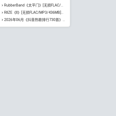
RubberBand《太平门》[无损FLAC/MP3/50MB]百度云网盘下载
RIIZE《II》[无损FLAC/MP3/436MB]百度云网盘下载
2026年06月《抖音热歌排行730首》最火热门歌曲整理[高品质MP3/320K/5.35GB]百度云网盘下载