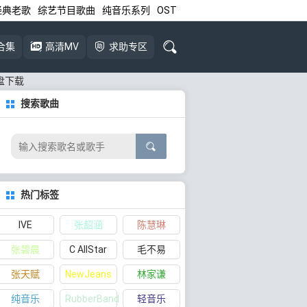
经典老歌
综艺节目歌曲
纯音乐系列
OST
合集
高清MV
求助专区
网盘下载
搜索歌曲
热门标签
IVE
张韶涵
陈慧琳
张碧晨
C AllStar
毛不易
张天赋
NewJeans
林家谦
纯音乐
RubberBand
轻音乐