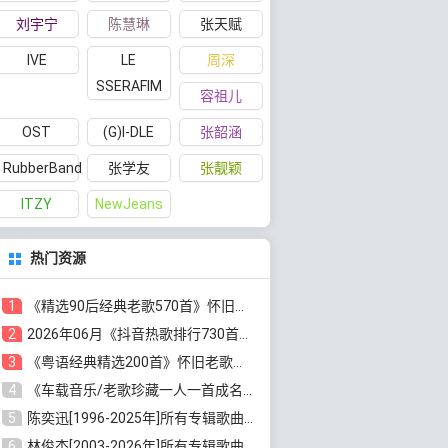
刘宇宁
陈慧琳
张天赋
IVE
LE
周深
SSERAFIM
容祖儿
OST
(G)I-DLE
张韶涵
RubberBand
张学友
张靓颖
ITZY
NewJeans
热门资源
1
《精选90后经典老歌570首》怀旧歌曲合集[高品质MP3/320K/5.44GB]百度云网盘下载
2
2026年06月《抖音热歌排行730首》最火热门歌曲整理[高品质MP3/320K/5.35GB]百度云网盘下载
3
《粤语经典精选200首》怀旧老歌大全[无损FLAC/MP3/6.77GB]百度云网盘下载
4
《车载音乐/老歌珍藏一人一首成名曲12CD》[无损WAV分轨+MP3/6.79GB]百度云网盘下载
5
陈奕迅[1996-2025年]所有专辑歌曲合集[无损FLAC/MP3/48.18GB]百度云网盘下载
6
林俊杰[2003-2026年]所有专辑歌曲全集[无损FLAC/MP3/13.05GB]百度云网盘下载