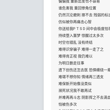
偏偏我 重新出发也不容易
谁危害我 重回惨角位置
仍然沉沦磨刺 擦不去 残弱的标
仿似被你再痛击心智
你送给我P T S D 间中会极度怕
持续堕入噩梦 惊醒过太多次
时空也错乱 没有终结
难得识穿骗子 难得一走了之
难得肯正视 我仍难以
为明日删走往事
遗下创伤还怎去医 恐惧缠绕一
难堪不想你知 情绪再三透支
难保新开始像没类似
濒死状况我不敢再试
并难再再斗志 阴影挥之不去滴
怕被伤多次