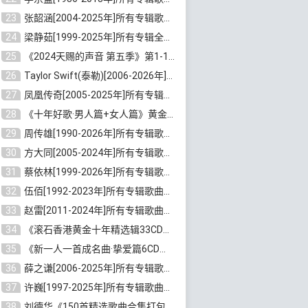
23
张韶涵[2004-2025年]所有专辑歌曲合集 [无损MP3/FLAC/7.5GB]百度云网盘下载
24
梁静茹[1999-2025年]所有专辑全部歌曲打包[无损FLAC/MP3/10.71GB]百度云网盘下载
25
《2024天赐的声音 第五季》第1-12期歌曲[无损FLAC/MP3]百度云网盘下载
26
Taylor Swift(泰勒)[2006-2026年]所有歌曲合集打包[无损FLAC/MP3/23.78GB]百度云网盘下载
27
凤凰传奇[2005-2025年]所有专辑歌曲合集[无损WAV/FLAC+MP3/11.62GB]百度云网盘下载
28
《十年好歌·男人篇+女人篇》黄金国语珍藏6CD[无损WAV/MP3/4.09GB]百度云网盘下载
29
周传雄[1990-2026年]所有专辑歌曲全集[无损FLAC/MP3/10GB]百度云网盘下载
30
方大同[2005-2024年]所有专辑歌曲合集[高品质MP3+无损FLAC/7.59GB]百度云网盘下载
31
蔡依林[1999-2026年]所有专辑歌曲合集[无损FLAC/MP3/23.32GB]百度云网盘下载
32
伍佰[1992-2023年]所有专辑歌曲合集[高品质MP3/320K/3.92GB]百度云网盘下载
33
赵雷[2011-2024年]所有专辑歌曲打包[无损FLAC/MP3/2.64GB]百度云网盘下载
34
《滚石香港黄金十年精选辑33CD》[无损APE/WAV分轨/13.6GB]百度云网盘下载
35
《新一人一首成名曲·挚爱篇6CD》[无损MP3/DTS/WAV分轨/4.43GB]百度云网盘下载
36
薛之谦[2006-2025年]所有专辑歌曲合集[无损FLAC/MP3/5.20GB]百度云网盘下载
37
许巍[1997-2025年]所有专辑歌曲合集打包[无损FLAC/MP3/7.48GB]百度云网盘下载
38
刘德华《150首精选歌曲合集打包》[无损FLAC/MP3/5.26GB]百度云网盘下载