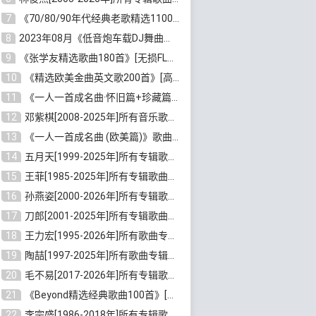
7
《70/80/90年代经典老歌精选1100首》[高品质MP3/320K/10GB]百度云网盘下载
8
2023年08月《低音炮车载DJ舞曲排行360首》劲爆歌曲合集[高品质MP3/320K/2.86GB]百度云网盘下载
9
《张学友精选歌曲180首》[无损FLAC/MP3/6.26GB]百度云网盘下载
10
《精选欧美金曲英文歌200首》[高品质MP3/320K/1.81GB]百度云网盘下载
11
《一人一首成名曲·怀旧篇+珍藏篇4CD》[无损WAV/DTS+高品质MP3/6.88GB]百度云网盘下载
12
邓紫棋[2008-2025年]所有音乐歌曲合集[无损FLAC/MP3/8.99GB]百度云网盘下载
13
《一人一首成名曲 (欧美篇)》歌曲合集打包[无损WAV/MP3/6.13GB]百度云网盘下载
14
五月天[1999-2025年]所有专辑歌曲合集打包[无损FLAC/MP3/23.84GB]百度云网盘下载
15
王菲[1985-2025年]所有专辑歌曲合集[无损FLAC/WAV/APE分轨+MP3/23.06GB]百度云网盘下载
16
孙燕姿[2000-2026年]所有专辑歌曲合集[无损FLAC/MP3/9.73GB]百度云网盘下载
17
刀郎[2001-2025年]所有专辑歌曲合集打包[无损FLAC/MP3/8.91GB]百度云网盘下载
18
王力宏[1995-2026年]所有歌曲专辑合集[无损FLAC/MP3/14.41GB]百度云网盘下载
19
陶喆[1997-2025年]所有歌曲专辑合集[无损FLAC/MP3/7.75GB]百度云网盘下载
20
毛不易[2017-2026年]所有专辑歌曲合集[无损FLAC/MP3/5.72GB]百度云网盘下载
21
《Beyond精选经典歌曲100首》[无损FLAC/MP3/3.85GB]百度云网盘下载
22
李宗盛[1986-2018年]所有专辑歌曲合集打包[无损FLAC/MP3/8.82GB]百度云网盘下载