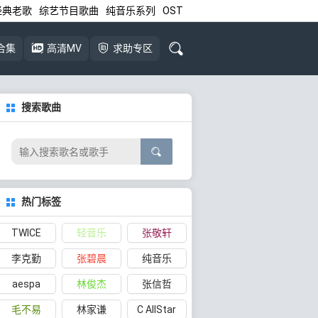
经典老歌
综艺节目歌曲
纯音乐系列
OST
合集
高清MV
求助专区
搜索歌曲
热门标签
TWICE
轻音乐
张敬轩
李克勤
张碧晨
纯音乐
aespa
林俊杰
张信哲
毛不易
林家谦
C AllStar