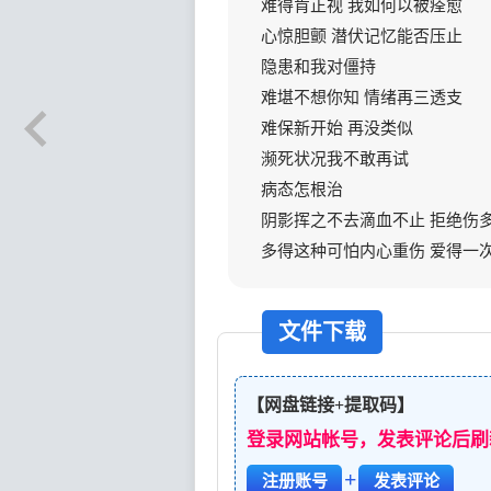
难得肯正视 我如何以被痊愈
心惊胆颤 潜伏记忆能否压止
隐患和我对僵持
难堪不想你知 情绪再三透支
难保新开始 再没类似
濒死状况我不敢再试
病态怎根治
阴影挥之不去滴血不止 拒绝伤
多得这种可怕内心重伤 爱得一
文件下载
【网盘链接+提取码】
登录网站帐号，发表评论后刷
+
注册账号
发表评论