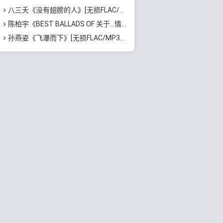
八三夭《没有翅膀的人》[无损FLAC/MP3/571MB]百度云网盘下载
陈柏宇《BEST BALLADS OF 关于…情歌》[无损FLAC/MP3/579MB]百度云网盘下载
孙燕姿《飞瀑而下》[无损FLAC/MP3/71MB]百度云网盘下载