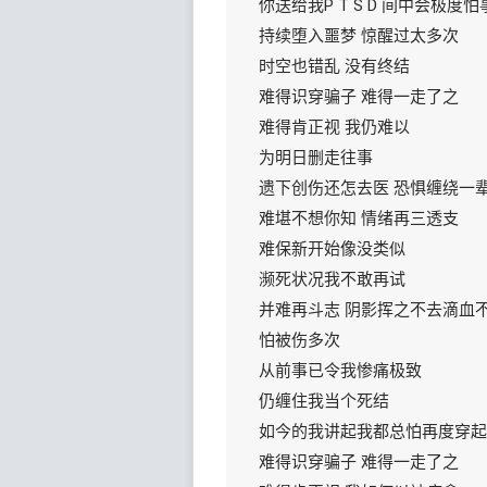
你送给我P T S D 间中会极度怕
持续堕入噩梦 惊醒过太多次
时空也错乱 没有终结
难得识穿骗子 难得一走了之
难得肯正视 我仍难以
为明日删走往事
遗下创伤还怎去医 恐惧缠绕一
难堪不想你知 情绪再三透支
难保新开始像没类似
濒死状况我不敢再试
并难再斗志 阴影挥之不去滴血
怕被伤多次
从前事已令我惨痛极致
仍缠住我当个死结
如今的我讲起我都总怕再度穿起
难得识穿骗子 难得一走了之