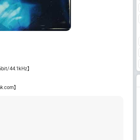
t/44.1kHz】
k.com】