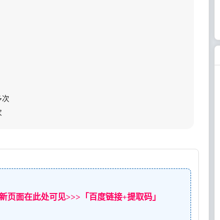
多次
次
新页面在此处可见>>>「百度链接+提取码」