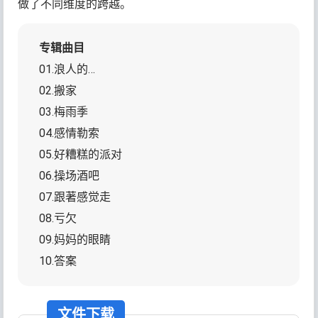
做了不同维度的跨越。
专辑曲目
01.浪人的…
02.搬家
03.梅雨季
04.感情勒索
05.好糟糕的派对
06.操场酒吧
07.跟著感觉走
08.亏欠
09.妈妈的眼睛
10.答案
文件下载